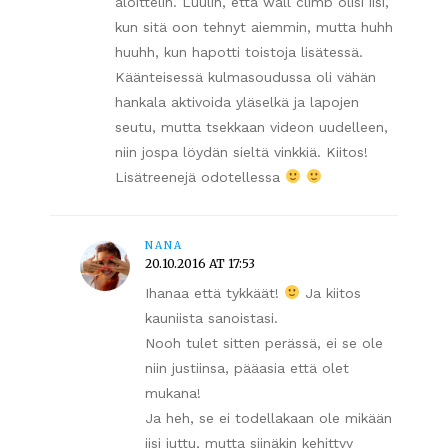
aloittelin. Luulin, että wall climb olisi iisi,
kun sitä oon tehnyt aiemmin, mutta huhh
huuhh, kun hapotti toistoja lisätessä.
Käänteisessä kulmasoudussa oli vähän
hankala aktivoida yläselkä ja lapojen
seutu, mutta tsekkaan videon uudelleen,
niin jospa löydän sieltä vinkkiä. Kiitos!
Lisätreenejä odotellessa
NANA
20.10.2016 AT 17:53
Ihanaa että tykkäät!
Ja kiitos
kauniista sanoistasi.
Nooh tulet sitten perässä, ei se ole
niin justiinsa, pääasia että olet
mukana!
Ja heh, se ei todellakaan ole mikään
iisi juttu, mutta siinäkin kehittyy