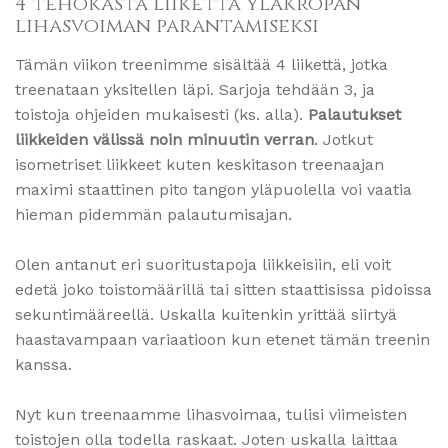
4 tehokasta liikettä yläkropan
lihasvoiman parantamiseksi
Tämän viikon treenimme sisältää 4 liikettä, jotka
treenataan yksitellen läpi. Sarjoja tehdään 3, ja
toistoja ohjeiden mukaisesti (ks. alla).
Palautukset
liikkeiden välissä noin minuutin verran
. Jotkut
isometriset liikkeet kuten keskitason treenaajan
maximi staattinen pito tangon yläpuolella voi vaatia
hieman pidemmän palautumisajan.
Olen antanut eri suoritustapoja liikkeisiin, eli voit
edetä joko toistomäärillä tai sitten staattisissa pidoissa
sekuntimääreellä. Uskalla kuitenkin yrittää siirtyä
haastavampaan variaatioon kun etenet tämän treenin
kanssa.
Nyt kun treenaamme lihasvoimaa, tulisi viimeisten
toistojen olla todella raskaat. Joten uskalla laittaa