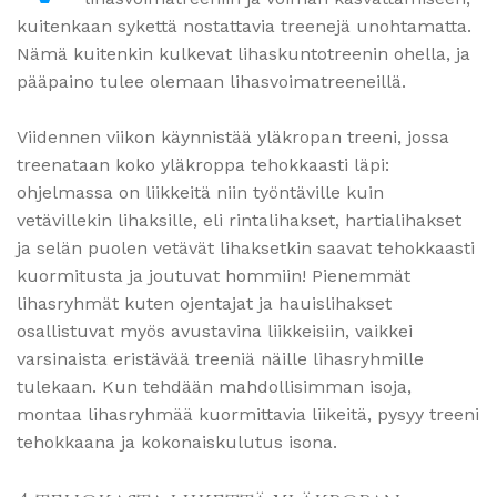
kuitenkaan sykettä nostattavia treenejä unohtamatta.
Nämä kuitenkin kulkevat lihaskuntotreenin ohella, ja
pääpaino tulee olemaan lihasvoimatreeneillä.
Viidennen viikon käynnistää yläkropan treeni, jossa
treenataan koko yläkroppa tehokkaasti läpi:
ohjelmassa on liikkeitä niin työntäville kuin
vetävillekin lihaksille, eli rintalihakset, hartialihakset
ja selän puolen vetävät lihaksetkin saavat tehokkaasti
kuormitusta ja joutuvat hommiin! Pienemmät
lihasryhmät kuten ojentajat ja hauislihakset
osallistuvat myös avustavina liikkeisiin, vaikkei
varsinaista eristävää treeniä näille lihasryhmille
tulekaan. Kun tehdään mahdollisimman isoja,
montaa lihasryhmää kuormittavia liikeitä, pysyy treeni
tehokkaana ja kokonaiskulutus isona.