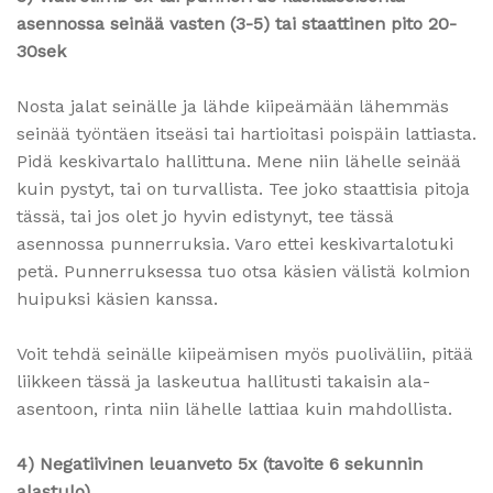
asennossa seinää vasten (3-5) tai staattinen pito 20-
30sek
Nosta jalat seinälle ja lähde kiipeämään lähemmäs
seinää työntäen itseäsi tai hartioitasi poispäin lattiasta.
Pidä keskivartalo hallittuna. Mene niin lähelle seinää
kuin pystyt, tai on turvallista. Tee joko staattisia pitoja
tässä, tai jos olet jo hyvin edistynyt, tee tässä
asennossa punnerruksia. Varo ettei keskivartalotuki
petä. Punnerruksessa tuo otsa käsien välistä kolmion
huipuksi käsien kanssa.
Voit tehdä seinälle kiipeämisen myös puoliväliin, pitää
liikkeen tässä ja laskeutua hallitusti takaisin ala-
asentoon, rinta niin lähelle lattiaa kuin mahdollista.
4) Negatiivinen leuanveto 5x (tavoite 6 sekunnin
alastulo)