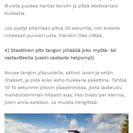
Muista puskea hartiat korviin ja pitää keskivartalo
tiukkana.
Jos pystyt pitämään pitoa 20 sekuntia, niin kokeile
rohkeasti punnerrusta. Pienikin liike riittää.
4) Staattinen pito tangon ylhäällä joko myötä- tai
vastaotteella (usein vastaote helpompi)
Nouse tangon yläpuolelle, aktivoi lavan ja selän
lihakset, ja pidä koko keho tiukkana pakettina. Tähtää
10-15 sekunnin pitoon yläasennossa, josta laskeudu
mahdollisimman hitaasti alas. Yksi toisto per kierros,
joten anna kaikkesi. Ja muista hengittää!