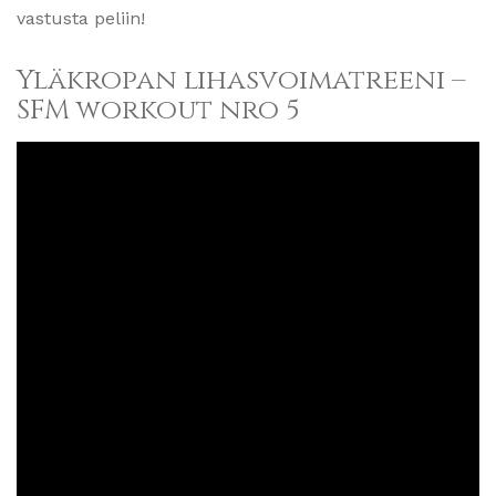
vastusta peliin!
Yläkropan lihasvoimatreeni –
SFM workout nro 5