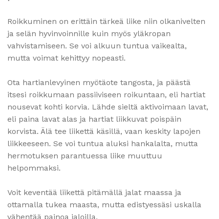
Roikkuminen on erittäin tärkeä liike niin olkanivelten
ja selän hyvinvoinnille kuin myös yläkropan
vahvistamiseen. Se voi alkuun tuntua vaikealta,
mutta voimat kehittyy nopeasti.
Ota hartianlevyinen myötäote tangosta, ja päästä
itsesi roikkumaan passiiviseen roikuntaan, eli hartiat
nousevat kohti korvia. Lähde sieltä aktivoimaan lavat,
eli paina lavat alas ja hartiat liikkuvat poispäin
korvista. Älä tee liikettä käsillä, vaan keskity lapojen
liikkeeseen. Se voi tuntua aluksi hankalalta, mutta
hermotuksen parantuessa liike muuttuu
helpommaksi.
Voit keventää liikettä pitämällä jalat maassa ja
ottamalla tukea maasta, mutta edistyessäsi uskalla
vähentää painoa jaloilla.