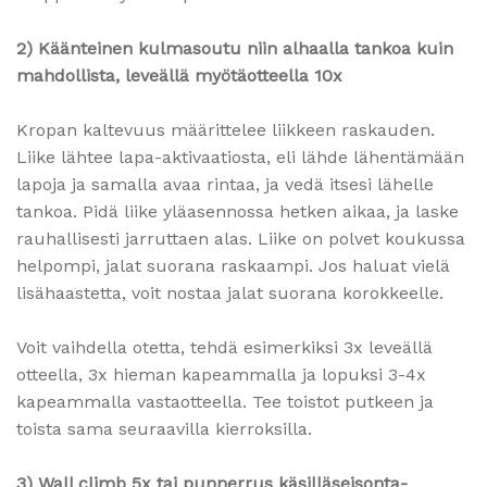
2) Käänteinen kulmasoutu niin alhaalla tankoa kuin
mahdollista, leveällä myötäotteella 10x
Kropan kaltevuus määrittelee liikkeen raskauden.
Liike lähtee lapa-aktivaatiosta, eli lähde lähentämään
lapoja ja samalla avaa rintaa, ja vedä itsesi lähelle
tankoa. Pidä liike yläasennossa hetken aikaa, ja laske
rauhallisesti jarruttaen alas. Liike on polvet koukussa
helpompi, jalat suorana raskaampi. Jos haluat vielä
lisähaastetta, voit nostaa jalat suorana korokkeelle.
Voit vaihdella otetta, tehdä esimerkiksi 3x leveällä
otteella, 3x hieman kapeammalla ja lopuksi 3-4x
kapeammalla vastaotteella. Tee toistot putkeen ja
toista sama seuraavilla kierroksilla.
3) Wall climb 5x tai punnerrus käsilläseisonta-