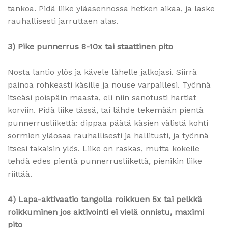
tankoa. Pidä liike yläasennossa hetken aikaa, ja laske
rauhallisesti jarruttaen alas.
3) Pike punnerrus 8-10x tai staattinen pito
Nosta lantio ylös ja kävele lähelle jalkojasi. Siirrä
painoa rohkeasti käsille ja nouse varpaillesi. Työnnä
itseäsi poispäin maasta, eli niin sanotusti hartiat
korviin. Pidä liike tässä, tai lähde tekemään pientä
punnerrusliikettä: dippaa päätä käsien välistä kohti
sormien yläosaa rauhallisesti ja hallitusti, ja työnnä
itsesi takaisin ylös. Liike on raskas, mutta kokeile
tehdä edes pientä punnerrusliikettä, pienikin liike
riittää.
4) Lapa-aktivaatio tangolla roikkuen 5x tai pelkkä
roikkuminen jos aktivointi ei vielä onnistu, maximi
pito