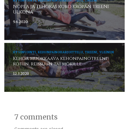
HYVINVOINTI, KEHONPAINOHARJOITTELU, TREENI
NOPEA JA TEHOKAS KOKO KROPAN TREENI
ULKONA
9.6.2020
HYVINVOINTI, KEHONPAINOHARJOITTELU, TREENI, YLEINEN
Kehoa muokkaava kehonpainotreeni
kotiin, reissuun tai mökille
12.3.2020
7 comments
Comments are closed.