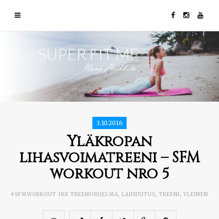
3.10.2016
Yläkropan
lihasvoimatreeni – SFM
workout nro 5
#SFMWORKOUT 3KK TREENIOHJELMA
,
LAIHDUTUS
,
TREENI
,
YLEINEN