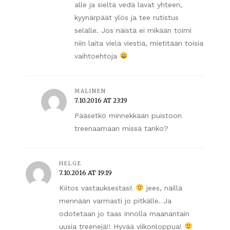
alle ja sieltä vedä lavat yhteen,
kyynärpäät ylös ja tee rutistus
selälle. Jos näistä ei mikään toimi
niin laita vielä viestiä, mietitään toisia
vaihtoehtoja
MALINEN
7.10.2016 AT 23:19
Pääsetkö minnekkään puistoon
treenaamaan missä tanko?
HELGE
7.10.2016 AT 19:19
Kiitos vastauksestasi!
jees, näillä
mennään varmasti jo pitkälle. Ja
odotetaan jo taas innolla maanantain
uusia treenejä!! Hyvää viikonloppua!