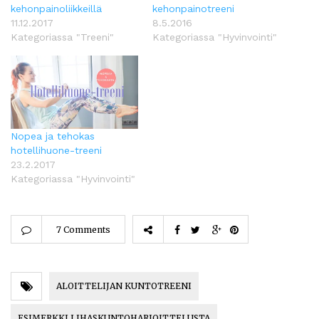
kehonpainoliikkeillä
kehonpainotreeni
11.12.2017
8.5.2016
Kategoriassa "Treeni"
Kategoriassa "Hyvinvointi"
Nopea ja tehokas
hotellihuone-treeni
23.2.2017
Kategoriassa "Hyvinvointi"
7 Comments
ALOITTELIJAN KUNTOTREENI
ESIMERKKI LIHASKUNTOHARJOITTELUSTA