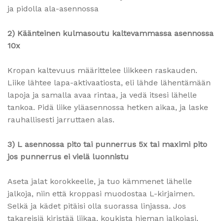
ja pidolla ala-asennossa
2) Käänteinen kulmasoutu kaltevammassa asennossa
10x
Kropan kaltevuus määrittelee liikkeen raskauden.
Liike lähtee lapa-aktivaatiosta, eli lähde lähentämään
lapoja ja samalla avaa rintaa, ja vedä itsesi lähelle
tankoa. Pidä liike yläasennossa hetken aikaa, ja laske
rauhallisesti jarruttaen alas.
3) L asennossa pito tai punnerrus 5x tai maximi pito
jos punnerrus ei vielä luonnistu
Aseta jalat korokkeelle, ja tuo kämmenet lähelle
jalkoja, niin että kroppasi muodostaa L-kirjaimen.
Selkä ja kädet pitäisi olla suorassa linjassa. Jos
takareisiä kiristää liikaa, koukista hieman jalkojasi.