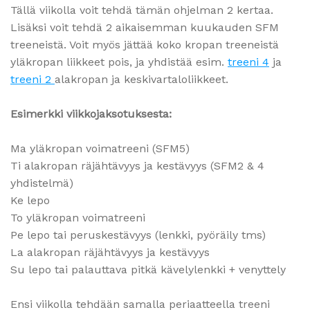
Tällä viikolla voit tehdä tämän ohjelman 2 kertaa.
Lisäksi voit tehdä 2 aikaisemman kuukauden SFM
treeneistä. Voit myös jättää koko kropan treeneistä
yläkropan liikkeet pois, ja yhdistää esim.
treeni 4
ja
treeni 2
alakropan ja keskivartaloliikkeet.
Esimerkki viikkojaksotuksesta:
Ma yläkropan voimatreeni (SFM5)
Ti alakropan räjähtävyys ja kestävyys (SFM2 & 4
yhdistelmä)
Ke lepo
To yläkropan voimatreeni
Pe lepo tai peruskestävyys (lenkki, pyöräily tms)
La alakropan räjähtävyys ja kestävyys
Su lepo tai palauttava pitkä kävelylenkki + venyttely
Ensi viikolla tehdään samalla periaatteella treeni