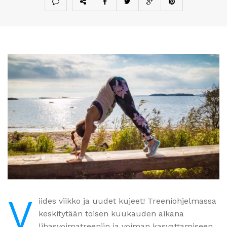
V
iides viikko ja uudet kujeet! Treeniohjelmassa
keskitytään toisen kuukauden aikana
lihasvoimatreeniin ja voiman kasvattamiseen,