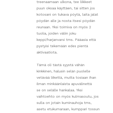
treenaamaan ulkona, tee liikkeet
puun oksaa käyttäen, tai sitten jos
kotosani on tukava pöytä, laita jalat
pöydän alle ja nosta itsesi pöydän
reunaan. Yksi toimiva on myös 2
tuolia, joiden väliin joku
keppi/harjanvarsi tms. Pääasia että
pystyisi tekemään edes pientä
aktivaatiota.
Tämä oli tästä syystä vähän
kinkkinen, halusin selän puolelle
vetävää liikettä, mutta tosiaan ihan
ilman minkäänlaista apuvälinettä
se on selälle hankalaa. Yksi
vaihtoehto on myös kulmasoutu, jos
sulla on jotain kuminauhoja tms,
asetu etukumaraan, kumppari tossun