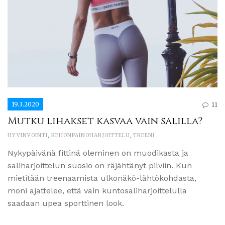
19.3.2020
11
Mutku lihakset kasvaa vain salilla?
HYVINVOINTI
,
KEHONPAINOHARJOITTELU
,
TREENI
Nykypäivänä fittinä oleminen on muodikasta ja
saliharjoittelun suosio on räjähtänyt pilviin. Kun
mietitään treenaamista ulkonäkö-lähtökohdasta,
moni ajattelee, että vain kuntosaliharjoittelulla
saadaan upea sporttinen look.