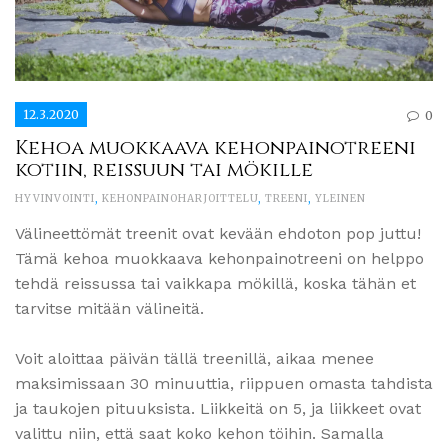
12.3.2020
0
Kehoa muokkaava kehonpainotreeni
kotiin, reissuun tai mökille
HYVINVOINTI
,
KEHONPAINOHARJOITTELU
,
TREENI
,
YLEINEN
Välineettömät treenit ovat kevään ehdoton pop juttu!
Tämä kehoa muokkaava kehonpainotreeni on helppo
tehdä reissussa tai vaikkapa mökillä, koska tähän et
tarvitse mitään välineitä.
Voit aloittaa päivän tällä treenillä, aikaa menee
maksimissaan 30 minuuttia, riippuen omasta tahdista
ja taukojen pituuksista. Liikkeitä on 5, ja liikkeet ovat
valittu niin, että saat koko kehon töihin. Samalla