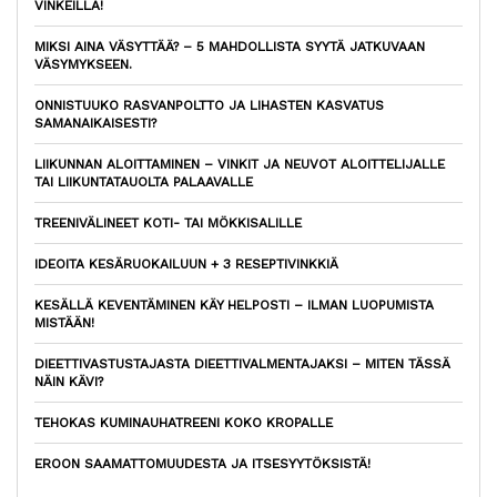
VINKEILLÄ!
MIKSI AINA VÄSYTTÄÄ? – 5 MAHDOLLISTA SYYTÄ JATKUVAAN
VÄSYMYKSEEN.
ONNISTUUKO RASVANPOLTTO JA LIHASTEN KASVATUS
SAMANAIKAISESTI?
LIIKUNNAN ALOITTAMINEN – VINKIT JA NEUVOT ALOITTELIJALLE
TAI LIIKUNTATAUOLTA PALAAVALLE
TREENIVÄLINEET KOTI- TAI MÖKKISALILLE
IDEOITA KESÄRUOKAILUUN + 3 RESEPTIVINKKIÄ
KESÄLLÄ KEVENTÄMINEN KÄY HELPOSTI – ILMAN LUOPUMISTA
MISTÄÄN!
DIEETTIVASTUSTAJASTA DIEETTIVALMENTAJAKSI – MITEN TÄSSÄ
NÄIN KÄVI?
TEHOKAS KUMINAUHATREENI KOKO KROPALLE
EROON SAAMATTOMUUDESTA JA ITSESYYTÖKSISTÄ!