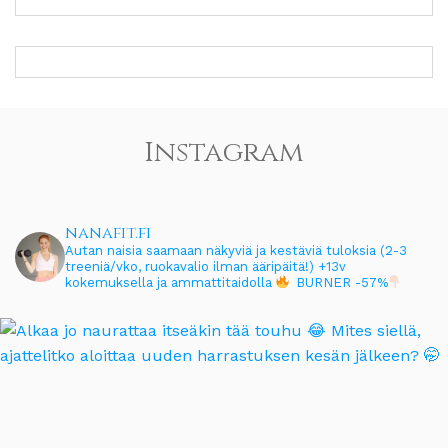
Instagram
nanafit.fi
Autan naisia saamaan näkyviä ja kestäviä tuloksia (2-3
treeniä/vko, ruokavalio ilman ääripäitä!)
+13v
kokemuksella ja ammattitaidolla
BURNER -57%