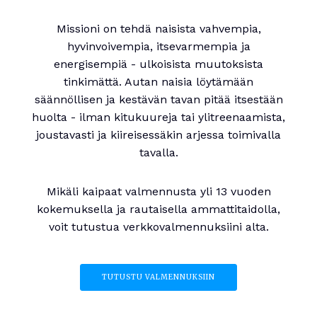
Missioni on tehdä naisista vahvempia,
hyvinvoivempia, itsevarmempia ja
energisempiä - ulkoisista muutoksista
tinkimättä. Autan naisia löytämään
säännöllisen ja kestävän tavan pitää itsestään
huolta - ilman kitukuureja tai ylitreenaamista,
joustavasti ja kiireisessäkin arjessa toimivalla
tavalla.
Mikäli kaipaat valmennusta yli 13 vuoden
kokemuksella ja rautaisella ammattitaidolla,
voit tutustua verkkovalmennuksiini alta.
TUTUSTU VALMENNUKSIIN