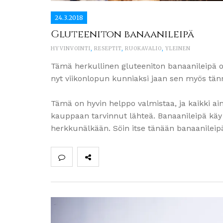
24.3.2018
Gluteeniton banaanileipä
HYVINVOINTI
,
RESEPTIT
,
RUOKAVALIO
,
YLEINEN
Tämä herkullinen gluteeniton banaanileipä o
nyt viikonlopun kunniaksi jaan sen myös tänn
Tämä on hyvin helppo valmistaa, ja kaikki ain
kauppaan tarvinnut lähteä. Banaanileipä käy 
herkkunälkään. Söin itse tänään banaanilei