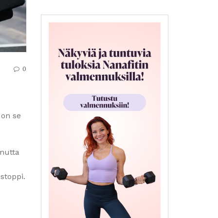
0
 on se
 mutta
stoppi.