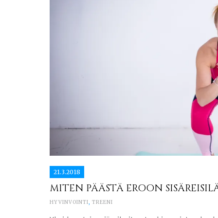
21.3.2018
MITEN PÄÄSTÄ EROON SISÄREISILÄ
HYVINVOINTI
,
TREENI