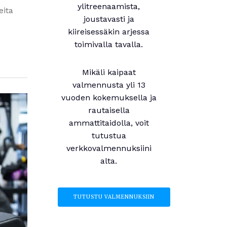
ylitreenaamista,
eita
joustavasti ja
kiireisessäkin arjessa
toimivalla tavalla.
Mikäli kaipaat
valmennusta yli 13
vuoden kokemuksella ja
rautaisella
ammattitaidolla, voit
tutustua
verkkovalmennuksiini
alta.
TUTUSTU VALMENNUKSIIN