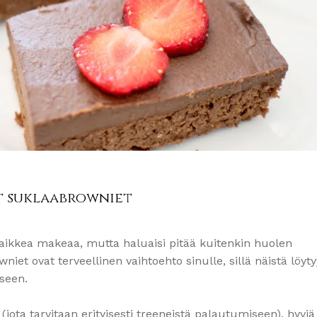
et suklaabrowniet
aikkea makeaa, mutta haluaisi pitää kuitenkin huolen
niet ovat terveellinen vaihtoehto sinulle, sillä näistä löyty
kseen.
 (jota tarvitaan erityisesti treeneistä palautumiseen), hyviä