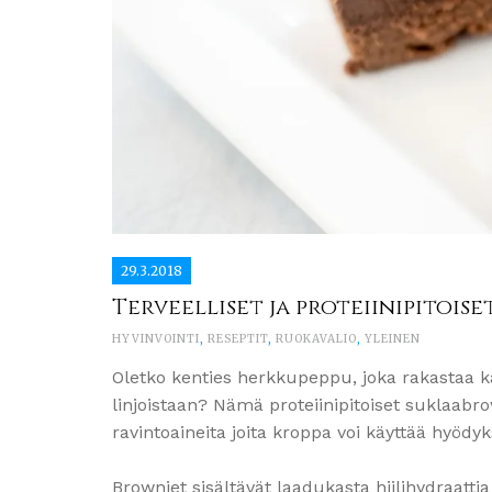
29.3.2018
Terveelliset ja proteiinipitois
HYVINVOINTI
,
RESEPTIT
,
RUOKAVALIO
,
YLEINEN
Oletko kenties herkkupeppu, joka rakastaa k
linjoistaan? Nämä proteiinipitoiset suklaabrow
ravintoaineita joita kroppa voi käyttää hyödy
Browniet sisältävät laadukasta hiilihydraattia