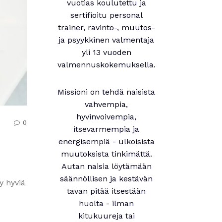
vuotias koulutettu ja
sertifioitu personal
trainer, ravinto-, muutos-
ja psyykkinen valmentaja
yli 13 vuoden
valmennuskokemuksella.
Missioni on tehdä naisista
vahvempia,
hyvinvoivempia,
0
itsevarmempia ja
energisempiä - ulkoisista
muutoksista tinkimättä.
Autan naisia löytämään
säännöllisen ja kestävän
y hyviä
tavan pitää itsestään
huolta - ilman
kitukuureja tai