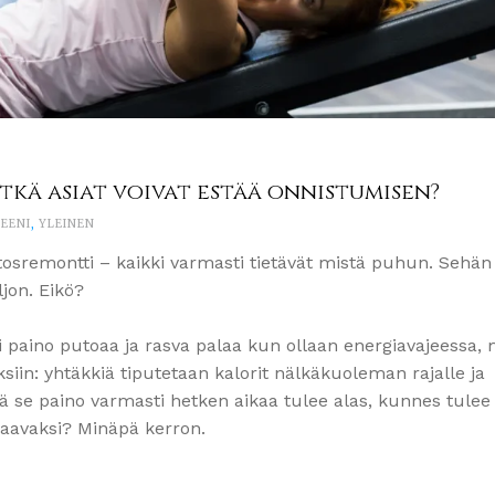
kä asiat voivat estää onnistumisen?
EENI
,
YLEINEN
osremontti – kaikki varmasti tietävät mistä puhun. Sehän
jon. Eikö?
ki paino putoaa ja rasva palaa kun ollaan energiavajeessa,
siin: yhtäkkiä tiputetaan kalorit nälkäkuoleman rajalle ja
llä se paino varmasti hetken aikaa tulee alas, kunnes tulee 
uraavaksi? Minäpä kerron.