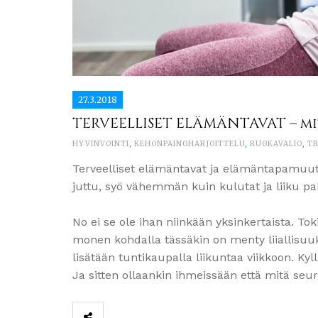
27.3.2018
TERVEELLISET ELÄMÄNTAVAT – mit
HYVINVOINTI
,
KEHONPAINOHARJOITTELU
,
RUOKAVALIO
,
TR
Terveelliset elämäntavat ja elämäntapamuut
juttu, syö vähemmän kuin kulutat ja liiku pal
No ei se ole ihan niinkään yksinkertaista. To
monen kohdalla tässäkin on menty liiallisuuk
lisätään tuntikaupalla liikuntaa viikkoon. Ky
Ja sitten ollaankin ihmeissään että mitä se