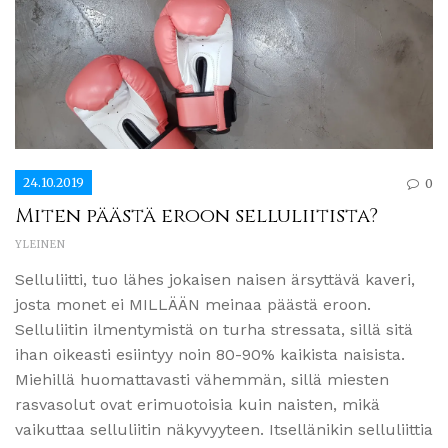
24.10.2019
0
Miten päästä eroon selluliitista?
YLEINEN
Selluliitti, tuo lähes jokaisen naisen ärsyttävä kaveri,
josta monet ei MILLÄÄN meinaa päästä eroon.
Selluliitin ilmentymistä on turha stressata, sillä sitä
ihan oikeasti esiintyy noin 80-90% kaikista naisista.
Miehillä huomattavasti vähemmän, sillä miesten
rasvasolut ovat erimuotoisia kuin naisten, mikä
vaikuttaa selluliitin näkyvyyteen. Itsellänikin selluliittia