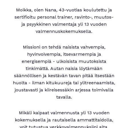
Moikka, olen Nana, 43-vuotias koulutettu ja
sertifioitu personal trainer, ravinto-, muutos-
ja psyykkinen valmentaja yli 13 vuoden
valmennuskokemuksella.
Missioni on tehdä naisista vahvempia,
hyvinvoivempia, itsevarmempia ja
energisempiä - ulkoisista muutoksista
tinkimättä. Autan naisia löytämään
säännöllisen ja kestävän tavan pitää itsestään
huolta - ilman kitukuureja tai ylitreenaamista,
joustavasti ja kiireisessäkin arjessa toimivalla
tavalla.
Mikäli kaipaat valmennusta yli 13 vuoden
kokemuksella ja rautaisella ammattitaidolla,
voit tutustua verkkovalmennuksiini alta.