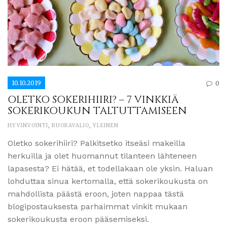
10.10.2019
0
OLETKO SOKERIHIIRI? – 7 VINKKIÄ
SOKERIKOUKUN TALTUTTAMISEEN
HYVINVOINTI
,
RUOKAVALIO
,
YLEINEN
Oletko sokerihiiri? Palkitsetko itseäsi makeilla
herkuilla ja olet huomannut tilanteen lähteneen
lapasesta? Ei hätää, et todellakaan ole yksin. Haluan
lohduttaa sinua kertomalla, että sokerikoukusta on
mahdollista päästä eroon, joten nappaa tästä
blogipostauksesta parhaimmat vinkit mukaan
sokerikoukusta eroon pääsemiseksi.