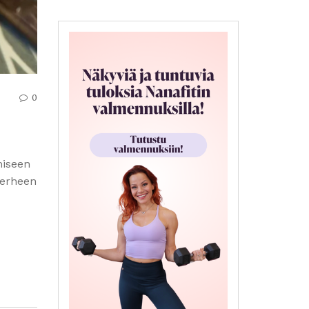
0
miseen
perheen