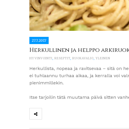
27.7.2017
Herkullinen ja helppo arkiruok
HYVINVOINTI
,
RESEPTIT
,
RUOKAVALIO
,
YLEINEN
Herkullista, nopeaa ja ravitsevaa – sitä on
ei tuhlaannu turhaa aikaa, ja kerralla voi
pienimmillekin.
Itse tarjoilin tätä muutama päivä sitten vanh