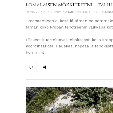
Lomalaisen mökkitreeni – tai ih
HYVINVOINTI
,
KEHONPAINOHARJOITTELU
,
TREENI
,
YLEINE
Treenaaminen ei kesällä tämän helpommaksi 
tämän koko kropan tehotreenin vaikkapa koton
Liikkeet kuormittavat tehokkaasti koko krop
koordinaatiota. Hauskaa, nopeaa ja tehokast
hommiin!