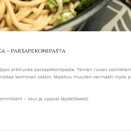
a – parsapekonipasta
 helppo arkiruoka parsapekonipasta. Tämän ruoan valmista
 valmistaa isomman satsin. Maistuu muuten varmasti myös 
emmilleni – osui ja upposi täydellisesti!