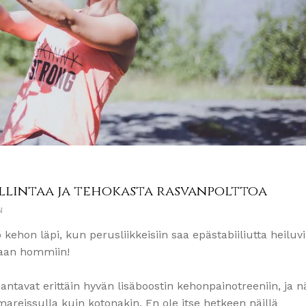
llintaa ja tehokasta rasvanpolttoa
N
ehon läpi, kun perusliikkeisiin saa epästabiiliutta heiluvi
saan hommiin!
ntavat erittäin hyvän lisäboostin kehonpainotreeniin, ja 
areissulla kuin kotonakin. En ole itse hetkeen näillä