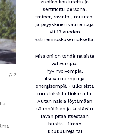
vuotias koulutettu ja
sertifioitu personal
trainer, ravinto-, muutos-
ja psyykkinen valmentaja
yli 13 vuoden
valmennuskokemuksella.
Missioni on tehdä naisista
vahvempia,
hyvinvoivempia,
2
itsevarmempia ja
energisempiä - ulkoisista
muutoksista tinkimättä.
Autan naisia löytämään
lla
säännöllisen ja kestävän
tavan pitää itsestään
huolta - ilman
nämä
kitukuureja tai