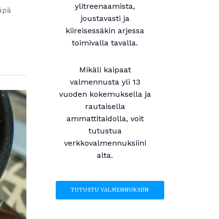
ylitreenaamista,
läpä
joustavasti ja
kiireisessäkin arjessa
toimivalla tavalla.
Mikäli kaipaat
valmennusta yli 13
vuoden kokemuksella ja
rautaisella
ammattitaidolla, voit
tutustua
verkkovalmennuksiini
alta.
TUTUSTU VALMENNUKSIIN