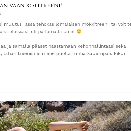
an vaan kotitreeni!
N
muutu! Tässä tehokas lomalaisen mökkitreeni, tai voit t
a ollessasi, olitpa lomalla tai et
paa ja samalla pääset haastamaan kehonhallintaasi sekä
a, tähän treeniin ei mene puolta tuntia kauempaa. Eikun