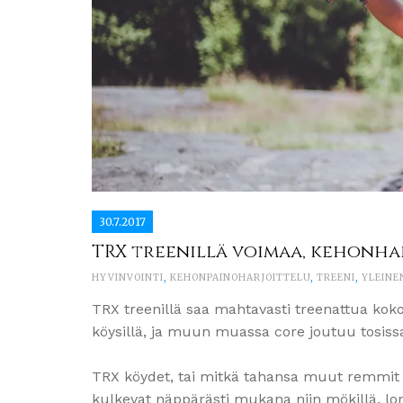
30.7.2017
TRX treenillä voimaa, kehonha
HYVINVOINTI
,
KEHONPAINOHARJOITTELU
,
TREENI
,
YLEINE
TRX treenillä saa mahtavasti treenattua koko k
köysillä, ja muun muassa core joutuu tosis
TRX köydet, tai mitkä tahansa muut remmit a
kulkevat näppärästi mukana niin mökillä, lom