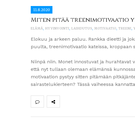
11.8.2020
Miten pitää treenimotivaatio y
ELÄMÄ
,
HYVINVOINTI
,
LAIHDUTUS
,
MOTIVAATIO
,
TREENI
,
Elokuu ja arkeen paluu. Rankka dieetti ja jok
puulta, treenimotivaatio kateissa, kroppaan s
Niinpä niin. Monet innostuvat ja hurahtavat v
että nyt tullaan olemaan elämänsä kunnossa.
motivaation pystyy sitten pitämään pitkäjäntei
sairastelukierteen? Tässä vaiheessa kannattaa