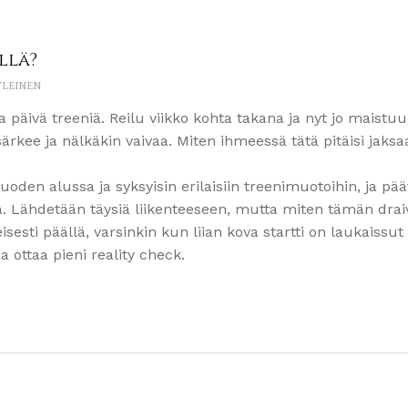
llä?
YLEINEN
a päivä treeniä. Reilu viikko kohta takana ja nyt jo maistuu
ärkee ja nälkäkin vaivaa. Miten ihmeessä tätä pitäisi jaksa
uoden alussa ja syksyisin erilaisiin treenimuotoihin, ja pä
 Lähdetään täysiä liikenteeseen, mutta miten tämän draiv
sesti päällä, varsinkin kun liian kova startti on laukaissut 
 ottaa pieni reality check.