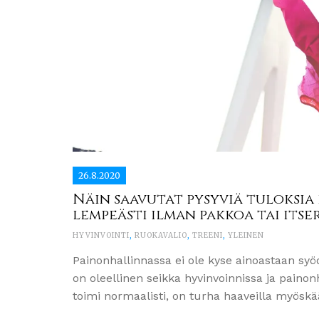
26.8.2020
Näin saavutat pysyviä tuloksia
lempeästi ilman pakkoa tai itse
HYVINVOINTI
,
RUOKAVALIO
,
TREENI
,
YLEINEN
Painonhallinnassa ei ole kyse ainoastaan sy
on oleellinen seikka hyvinvoinnissa ja painon
toimi normaalisti, on turha haaveilla myöskä