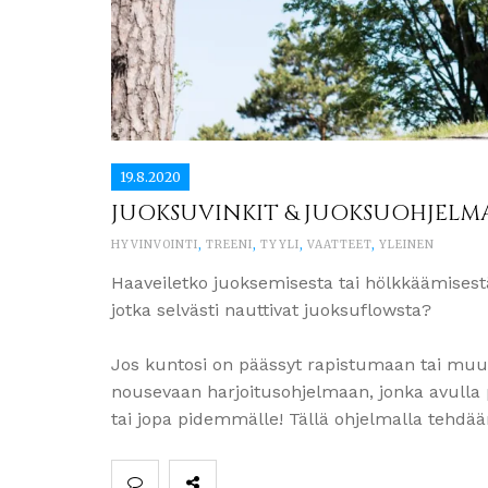
19.8.2020
JUOKSUVINKIT & JUOKSUOHJELM
HYVINVOINTI
,
TREENI
,
TYYLI
,
VAATTEET
,
YLEINEN
Haaveiletko juoksemisesta tai hölkkäämisestä? 
jotka selvästi nauttivat juoksuflowsta?
Jos kuntosi on päässyt rapistumaan tai muuten
nousevaan harjoitusohjelmaan, jonka avulla 
tai jopa pidemmälle! Tällä ohjelmalla tehdää