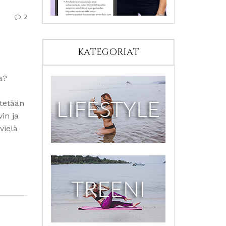
2
KATEGORIAT
a?
ätetään
in ja
vielä