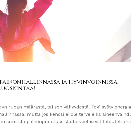
 painonhallinnassa ja hyvinvoinnissa,
ruoskintaa!
ödyn ruoan määrästä, tai sen vähyydestä. Toki syöty energ
hallinnassa, mutta jos kehosi ei ole terve eikä aineenvaihd
än suurista painonpudotuksista terveellisesti toteutettuna