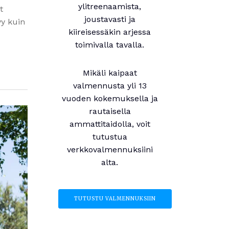
ylitreenaamista,
t
joustavasti ja
yy kuin
kiireisessäkin arjessa
toimivalla tavalla.
Mikäli kaipaat
valmennusta yli 13
vuoden kokemuksella ja
rautaisella
ammattitaidolla, voit
tutustua
verkkovalmennuksiini
alta.
TUTUSTU VALMENNUKSIIN