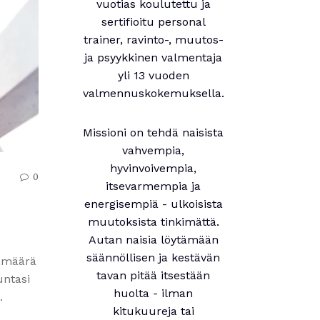
vuotias koulutettu ja
sertifioitu personal
trainer, ravinto-, muutos-
ja psyykkinen valmentaja
yli 13 vuoden
valmennuskokemuksella.
Missioni on tehdä naisista
vahvempia,
hyvinvoivempia,
0
itsevarmempia ja
energisempiä - ulkoisista
muutoksista tinkimättä.
Autan naisia löytämään
säännöllisen ja kestävän
iamäärä
tavan pitää itsestään
untasi
huolta - ilman
.
kitukuureja tai