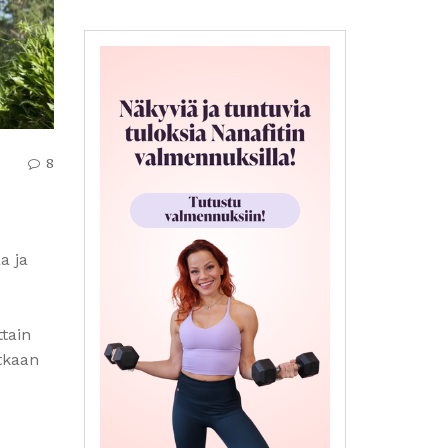
8
a ja
ttain
tkaan