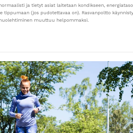
rmaalisti ja tietyt asiat laitetaan kondikseen, energiataso
tee tippumaan (jos pudotettavaa on). Rasvanpoltto käynnist
sta huolehtiminen muuttuu helpommaksi.