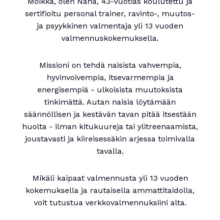
Moikka, olen Nana, 43-vuotias koulutettu ja
sertifioitu personal trainer, ravinto-, muutos-
ja psyykkinen valmentaja yli 13 vuoden
valmennuskokemuksella.
Missioni on tehdä naisista vahvempia,
hyvinvoivempia, itsevarmempia ja
energisempiä - ulkoisista muutoksista
tinkimättä. Autan naisia löytämään
säännöllisen ja kestävän tavan pitää itsestään
huolta - ilman kitukuureja tai ylitreenaamista,
joustavasti ja kiireisessäkin arjessa toimivalla
tavalla.
Mikäli kaipaat valmennusta yli 13 vuoden
kokemuksella ja rautaisella ammattitaidolla,
voit tutustua verkkovalmennuksiini alta.