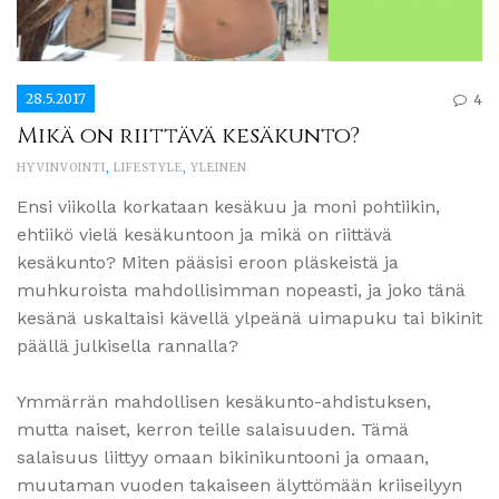
28.5.2017
4
Mikä on riittävä kesäkunto?
HYVINVOINTI
,
LIFESTYLE
,
YLEINEN
Ensi viikolla korkataan kesäkuu ja moni pohtiikin,
ehtiikö vielä kesäkuntoon ja mikä on riittävä
kesäkunto? Miten pääsisi eroon pläskeistä ja
muhkuroista mahdollisimman nopeasti, ja joko tänä
kesänä uskaltaisi kävellä ylpeänä uimapuku tai bikinit
päällä julkisella rannalla?
Ymmärrän mahdollisen kesäkunto-ahdistuksen,
mutta naiset, kerron teille salaisuuden. Tämä
salaisuus liittyy omaan bikinikuntooni ja omaan,
muutaman vuoden takaiseen älyttömään kriiseilyyn