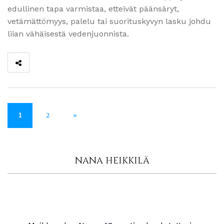
edullinen tapa varmistaa, etteivät päänsäryt,
vetämättömyys, palelu tai suorituskyvyn lasku johdu
liian vähäisestä vedenjuonnista.
1
2
»
NANA HEIKKILÄ