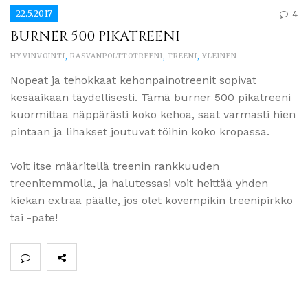
22.5.2017
4
BURNER 500 PIKATREENI
HYVINVOINTI
,
RASVANPOLTTOTREENI
,
TREENI
,
YLEINEN
Nopeat ja tehokkaat kehonpainotreenit sopivat
kesäaikaan täydellisesti. Tämä burner 500 pikatreeni
kuormittaa näppärästi koko kehoa, saat varmasti hien
pintaan ja lihakset joutuvat töihin koko kropassa.
Voit itse määritellä treenin rankkuuden
treenitemmolla, ja halutessasi voit heittää yhden
kiekan extraa päälle, jos olet kovempikin treenipirkko
tai -pate!