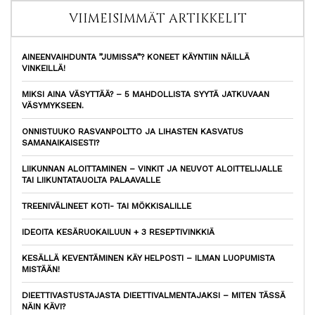
VIIMEISIMMÄT ARTIKKELIT
AINEENVAIHDUNTA ”JUMISSA”? KONEET KÄYNTIIN NÄILLÄ
VINKEILLÄ!
MIKSI AINA VÄSYTTÄÄ? – 5 MAHDOLLISTA SYYTÄ JATKUVAAN
VÄSYMYKSEEN.
ONNISTUUKO RASVANPOLTTO JA LIHASTEN KASVATUS
SAMANAIKAISESTI?
LIIKUNNAN ALOITTAMINEN – VINKIT JA NEUVOT ALOITTELIJALLE
TAI LIIKUNTATAUOLTA PALAAVALLE
TREENIVÄLINEET KOTI- TAI MÖKKISALILLE
IDEOITA KESÄRUOKAILUUN + 3 RESEPTIVINKKIÄ
KESÄLLÄ KEVENTÄMINEN KÄY HELPOSTI – ILMAN LUOPUMISTA
MISTÄÄN!
DIEETTIVASTUSTAJASTA DIEETTIVALMENTAJAKSI – MITEN TÄSSÄ
NÄIN KÄVI?