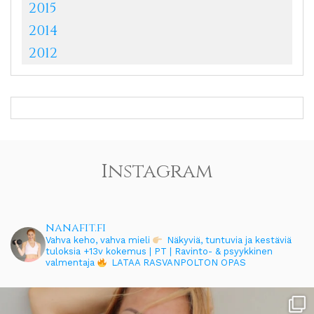
2015
2014
2012
Instagram
nanafit.fi
Vahva keho, vahva mieli
Näkyviä, tuntuvia ja kestäviä
tuloksia
+13v kokemus | PT | Ravinto- & psyykkinen
valmentaja
LATAA RASVANPOLTON OPAS