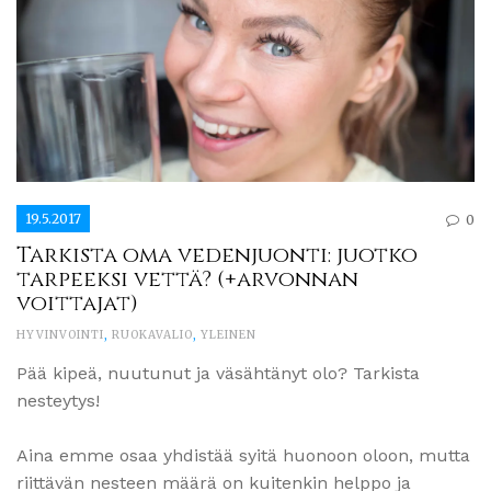
19.5.2017
0
Tarkista oma vedenjuonti: juotko
tarpeeksi vettä? (+arvonnan
voittajat)
HYVINVOINTI
,
RUOKAVALIO
,
YLEINEN
Pää kipeä, nuutunut ja väsähtänyt olo? Tarkista
nesteytys!
Aina emme osaa yhdistää syitä huonoon oloon, mutta
riittävän nesteen määrä on kuitenkin helppo ja