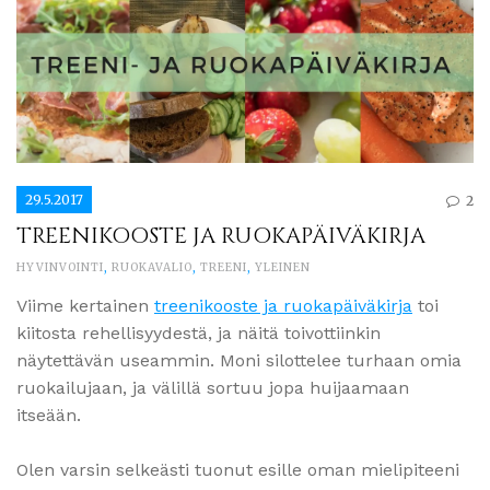
29.5.2017
2
TREENIKOOSTE JA RUOKAPÄIVÄKIRJA
HYVINVOINTI
,
RUOKAVALIO
,
TREENI
,
YLEINEN
Viime kertainen
treenikooste ja ruokapäiväkirja
toi
kiitosta rehellisyydestä, ja näitä toivottiinkin
näytettävän useammin. Moni silottelee turhaan omia
ruokailujaan, ja välillä sortuu jopa huijaamaan
itseään.
Olen varsin selkeästi tuonut esille oman mielipiteeni