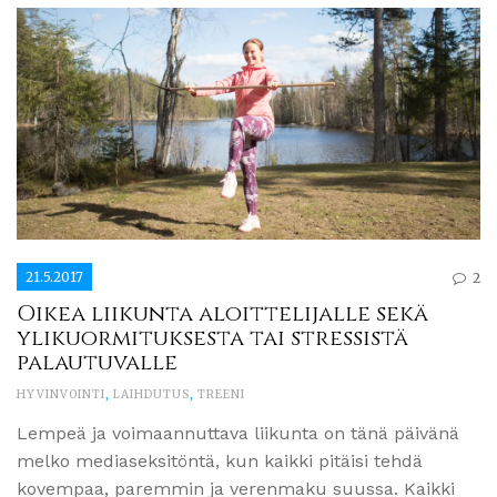
21.5.2017
2
Oikea liikunta aloittelijalle sekä
ylikuormituksesta tai stressistä
palautuvalle
HYVINVOINTI
,
LAIHDUTUS
,
TREENI
Lempeä ja voimaannuttava liikunta on tänä päivänä
melko mediaseksitöntä, kun kaikki pitäisi tehdä
kovempaa, paremmin ja verenmaku suussa. Kaikki