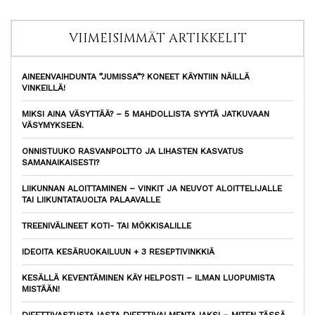
VIIMEISIMMÄT ARTIKKELIT
AINEENVAIHDUNTA ”JUMISSA”? KONEET KÄYNTIIN NÄILLÄ
VINKEILLÄ!
MIKSI AINA VÄSYTTÄÄ? – 5 MAHDOLLISTA SYYTÄ JATKUVAAN
VÄSYMYKSEEN.
ONNISTUUKO RASVANPOLTTO JA LIHASTEN KASVATUS
SAMANAIKAISESTI?
LIIKUNNAN ALOITTAMINEN – VINKIT JA NEUVOT ALOITTELIJALLE
TAI LIIKUNTATAUOLTA PALAAVALLE
TREENIVÄLINEET KOTI- TAI MÖKKISALILLE
IDEOITA KESÄRUOKAILUUN + 3 RESEPTIVINKKIÄ
KESÄLLÄ KEVENTÄMINEN KÄY HELPOSTI – ILMAN LUOPUMISTA
MISTÄÄN!
DIEETTIVASTUSTAJASTA DIEETTIVALMENTAJAKSI – MITEN TÄSSÄ