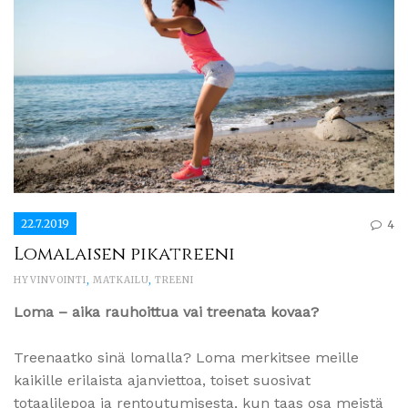
22.7.2019
4
Lomalaisen pikatreeni
HYVINVOINTI
,
MATKAILU
,
TREENI
Loma – aika rauhoittua vai treenata kovaa?
Treenaatko sinä lomalla? Loma merkitsee meille
kaikille erilaista ajanviettoa, toiset suosivat
totaalilepoa ja rentoutumisesta, kun taas osa meistä