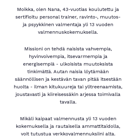
Moikka, olen Nana, 43-vuotias koulutettu ja
sertifioitu personal trainer, ravinto-, muutos-
ja psyykkinen valmentaja yli 13 vuoden
valmennuskokemuksella.
Missioni on tehdä naisista vahvempia,
hyvinvoivempia, itsevarmempia ja
energisempiä - ulkoisista muutoksista
tinkimättä. Autan naisia löytämään
säännöllisen ja kestävän tavan pitää itsestään
huolta - ilman kitukuureja tai ylitreenaamista,
joustavasti ja kiireisessäkin arjessa toimivalla
tavalla.
Mikäli kaipaat valmennusta yli 13 vuoden
kokemuksella ja rautaisella ammattitaidolla,
voit tutustua verkkovalmennuksiini alta.