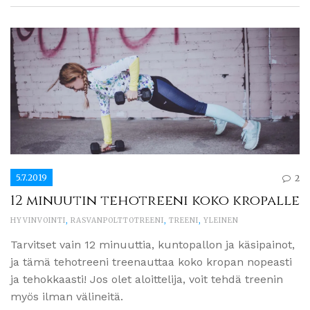
5.7.2019
2
12 minuutin tehotreeni koko kropalle
HYVINVOINTI
,
RASVANPOLTTOTREENI
,
TREENI
,
YLEINEN
Tarvitset vain 12 minuuttia, kuntopallon ja käsipainot,
ja tämä tehotreeni treenauttaa koko kropan nopeasti
ja tehokkaasti! Jos olet aloittelija, voit tehdä treenin
myös ilman välineitä.