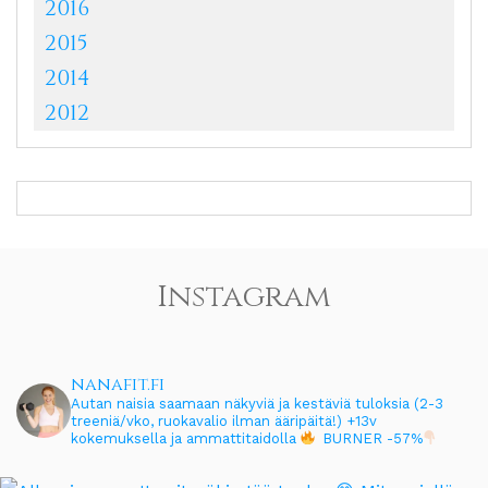
2016
2015
2014
2012
Instagram
nanafit.fi
Autan naisia saamaan näkyviä ja kestäviä tuloksia (2-3
treeniä/vko, ruokavalio ilman ääripäitä!)
+13v
kokemuksella ja ammattitaidolla
BURNER -57%