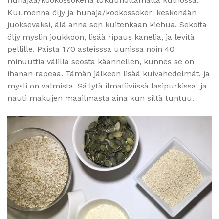
hunajaa/kookossokeria lukuunottamatta kulhossa.
Kuumenna öljy ja hunaja/kookossokeri keskenään
juoksevaksi, älä anna sen kuitenkaan kiehua. Sekoita
öljy myslin joukkoon, lisää ripaus kanelia, ja levitä
pellille. Paista 170 asteisssa uunissa noin 40
minuuttia välillä seosta käännellen, kunnes se on
ihanan rapeaa. Tämän jälkeen lisää kuivahedelmät, ja
mysli on valmista. Säilytä ilmatiiviissä lasipurkissa, ja
nauti makujen maailmasta aina kun siltä tuntuu.