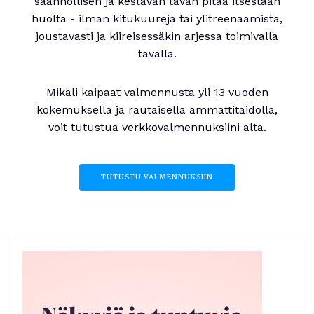
säännöllisen ja kestävän tavan pitää itsestään
huolta - ilman kitukuureja tai ylitreenaamista,
joustavasti ja kiireisessäkin arjessa toimivalla
tavalla.
Mikäli kaipaat valmennusta yli 13 vuoden
kokemuksella ja rautaisella ammattitaidolla,
voit tutustua verkkovalmennuksiini alta.
TUTUSTU VALMENNUKSIIN