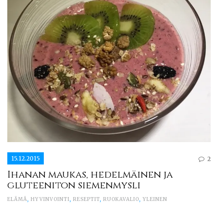
15.12.2015
2
Ihanan maukas, hedelmäinen ja
gluteeniton siemenmysli
ELÄMÄ
,
HYVINVOINTI
,
RESEPTIT
,
RUOKAVALIO
,
YLEINEN