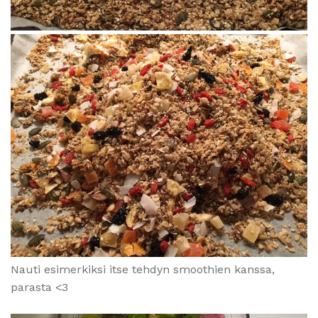
Nauti esimerkiksi itse tehdyn smoothien kanssa,
parasta <3