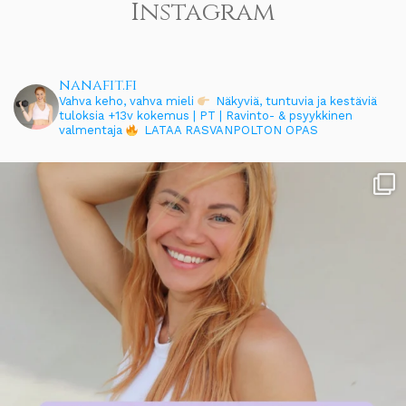
Instagram
nanafit.fi
Vahva keho, vahva mieli
Näkyviä, tuntuvia ja kestäviä
tuloksia
+13v kokemus | PT | Ravinto- & psyykkinen
valmentaja
LATAA RASVANPOLTON OPAS