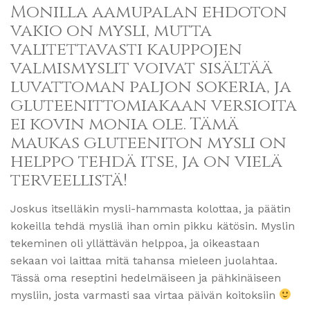
Monilla aamupalan ehdoton
vakio on mysli, mutta
valitettavasti kauppojen
valmismyslit voivat sisältää
luvattoman paljon sokeria, ja
gluteenittomiakaan versioita
ei kovin monia ole. Tämä
maukas gluteeniton mysli on
helppo tehdä itse, ja on vielä
terveellistä!
Joskus itselläkin mysli-hammasta kolottaa, ja päätin
kokeilla tehdä mysliä ihan omin pikku kätösin. Myslin
tekeminen oli yllättävän helppoa, ja oikeastaan
sekaan voi laittaa mitä tahansa mieleen juolahtaa.
Tässä oma reseptini hedelmäiseen ja pähkinäiseen
mysliin, josta varmasti saa virtaa päivän koitoksiin