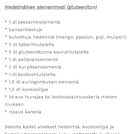
Hedelmäinen siemenmysli (gluteeniton)
* 1 dl seesaminsiemeniä
* banaanilastuja
* kuivattuja hedelmiä (mango, passion, goji, mulperi)
* 5 dl tattarihiutaleita
* 5 dl gluteenittomia kaurahiutaleita
* 1 dl pellavansiemeniä
* 2 dl kurpitsansiemeniä
* 1 dl kookoshiutaleita
* 1,5 dl auringonkukan siemeniä
* 1,5 dl kookosöljyä
* loraus hunajaa tai kookospalmusokeria mielen
mukaan
* ripaus kanelia
Sekoita kaikki ainekset hedelmiä, kookosöljyä ja