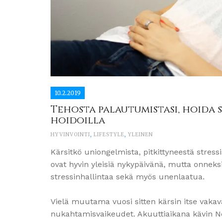
10.2.2019
Tehosta palautumistasi, hoida 
hoidoilla
HYVINVOINTI
,
LIFESTYLE
,
YLEINEN
Kärsitkö uniongelmista, pitkittyneestä stress
ovat hyvin yleisiä nykypäivänä, mutta onneks
stressinhallintaa sekä myös unenlaatua.
Vielä muutama vuosi sitten kärsin itse vakav
nukahtamisvaikeudet. Akuuttiaikana kävin N