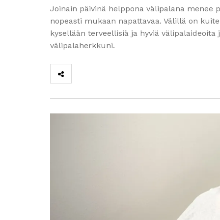
Joinain päivinä helppona välipalana menee 
nopeasti mukaan napattavaa. Välillä on kuite
kysellään terveellisiä ja hyviä välipalaideoit
välipalaherkkuni.