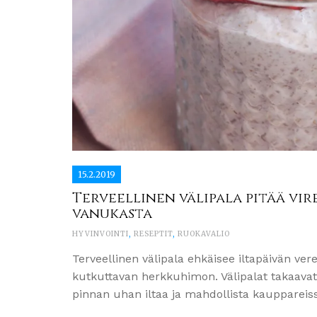
15.2.2019
Terveellinen välipala pitää vir
vanukasta
HYVINVOINTI
,
RESEPTIT
,
RUOKAVALIO
Terveellinen välipala ehkäisee iltapäivän ver
kutkuttavan herkkuhimon. Välipalat takaavat t
pinnan uhan iltaa ja mahdollista kaupparei