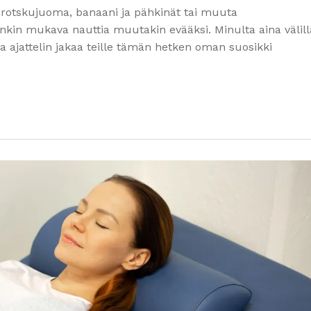
protskujuoma, banaani ja pähkinät tai muuta
nkin mukava nauttia muutakin evääksi. Minulta aina välill
a ja ajattelin jakaa teille tämän hetken oman suosikki