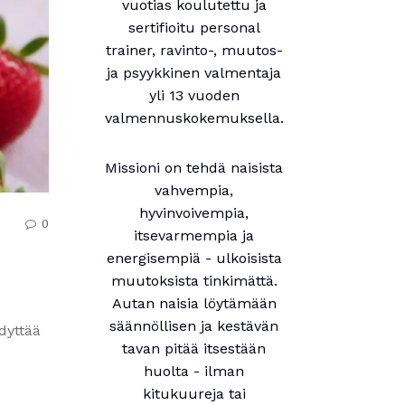
vuotias koulutettu ja
sertifioitu personal
trainer, ravinto-, muutos-
ja psyykkinen valmentaja
yli 13 vuoden
valmennuskokemuksella.
Missioni on tehdä naisista
vahvempia,
hyvinvoivempia,
0
itsevarmempia ja
energisempiä - ulkoisista
muutoksista tinkimättä.
Autan naisia löytämään
säännöllisen ja kestävän
yttää
tavan pitää itsestään
huolta - ilman
kitukuureja tai