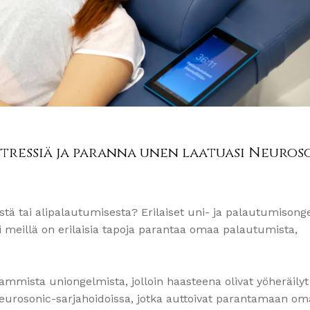
stressiä ja paranna unen laatuasi Neuros
istä tai alipalautumisesta? Erilaiset uni- ja palautumison
i meillä on erilaisia tapoja parantaa omaa palautumista,
ammista uniongelmista, jolloin haasteena olivat yöheräilyt
eurosonic-sarjahoidoissa, jotka auttoivat parantamaan om