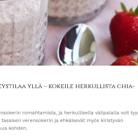
eystilaa yllä – kokeile herkullista chia-
ensokerin romahtamista, ja herkullisella välipalalla voit tyyd
asaisen verensokerin ja ehkäisevät myös kiristyvän
ssua kohden.