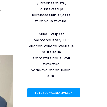
ylitreenaamista,
joustavasti ja
ä
kiireisessäkin arjessa
toimivalla tavalla.
Mikäli kaipaat
valmennusta yli 13
vuoden kokemuksella ja
rautaisella
ammattitaidolla, voit
tutustua
verkkovalmennuksiini
alta.
TUTUSTU VALMENNUKSIIN