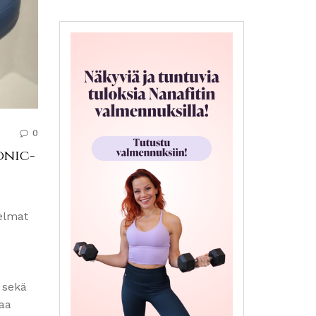
0
onic-
gelmat
 sekä
aa