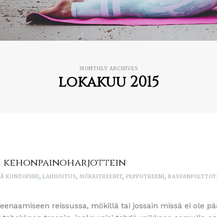
MONTHLY ARCHIVES
lokakuu 2015
i kehonpainoharjottein
Ä KUNTOPIIRI
,
LAIHDUTUS
,
MÖKKITREENIT
,
PEPPUTREENI
,
RASVANPOLTTOT
eenaamiseen reissussa, mökillä tai jossain missä ei ole p