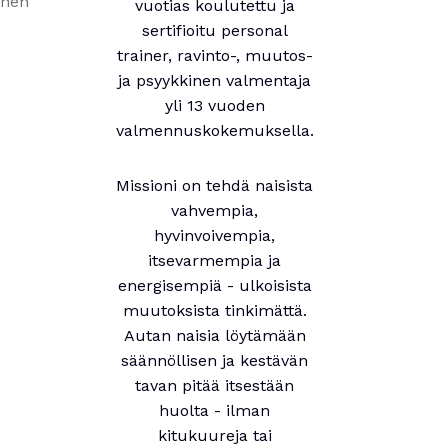
nnen
vuotias koulutettu ja
sertifioitu personal
trainer, ravinto-, muutos-
ja psyykkinen valmentaja
yli 13 vuoden
valmennuskokemuksella.
Missioni on tehdä naisista
vahvempia,
hyvinvoivempia,
itsevarmempia ja
energisempiä - ulkoisista
muutoksista tinkimättä.
Autan naisia löytämään
säännöllisen ja kestävän
tavan pitää itsestään
huolta - ilman
kitukuureja tai