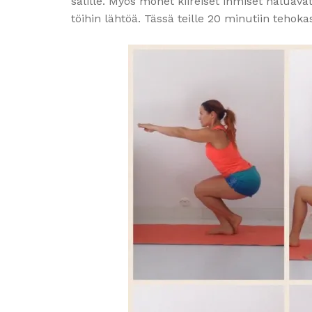
salille. Myös monet kiireiset ihmiset haluav
töihin lähtöä. Tässä teille 20 minutiin tehokas