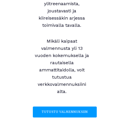
ylitreenaamista,
joustavasti ja
kiireisessäkin arjessa
toimivalla tavalla.
Mikäli kaipaat
valmennusta yli 13
vuoden kokemuksella ja
rautaisella
ammattitaidolla, voit
tutustua
verkkovalmennuksiini
alta.
TUTUSTU VALMENNUKSIIN