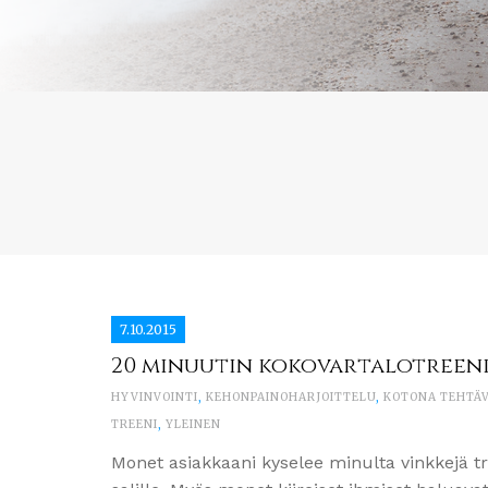
7.10.2015
20 minuutin kokovartalotreen
HYVINVOINTI
,
KEHONPAINOHARJOITTELU
,
KOTONA TEHTÄV
TREENI
,
YLEINEN
Monet asiakkaani kyselee minulta vinkkejä tr