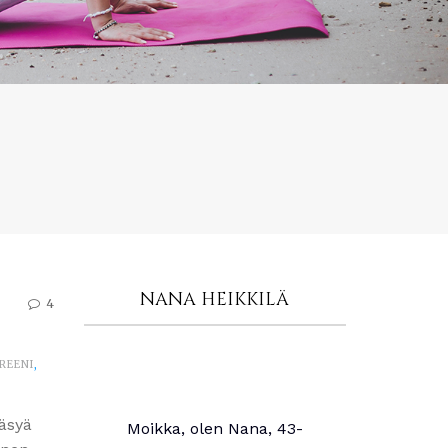
NANA HEIKKILÄ
4
REENI
,
ääsyä
Moikka, olen Nana, 43-