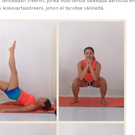
at tehokkaan treenin, jonka voisi tehdä vaikkapa aamulla e
 kokovartalotreeni, johon ei tarvitse välineitä.