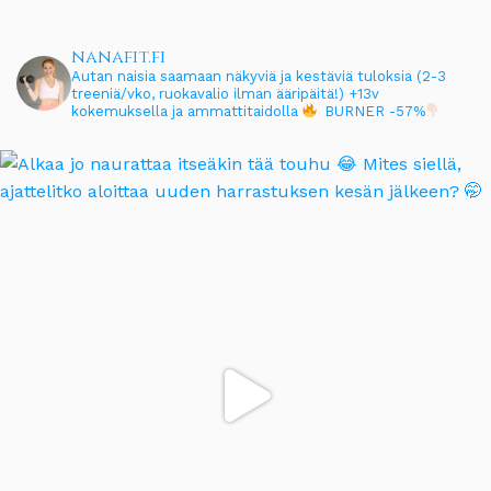
nanafit.fi
Autan naisia saamaan näkyviä ja kestäviä tuloksia (2-3
treeniä/vko, ruokavalio ilman ääripäitä!)
+13v
kokemuksella ja ammattitaidolla
BURNER -57%