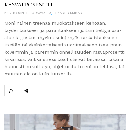
rasvaprosentti
HYVINVOINTI
,
RUOKAVALIO
,
TREENI
,
YLEINEN
Moni nainen treenaa muokatakseen kehoaan,
täydentääkseen ja parantaakseen joitain tiettyjä osa-
alueita, joskus (hyvin usein) myös rankaistaakseen
itseään tai yksinkertaisesti suorittaakseen taas jotain
kovemmin ja paremmin onnellisuuden rasvaprosentti
kiikarissa. Vaikka stressitasot olisivat taivaissa, takana
huonosti nukuttu yö, ohjelmoitu treeni on tehtävä, tai
muuten olo on kuin luuserilla.