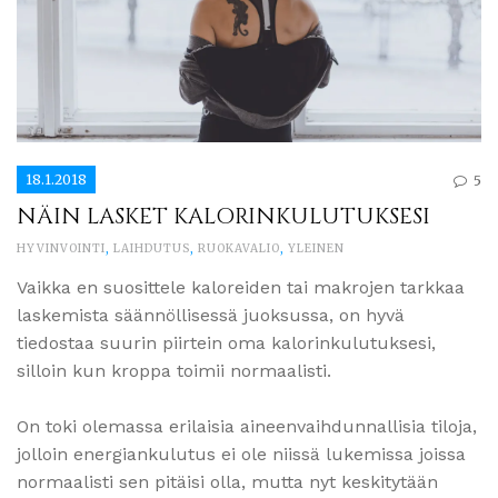
18.1.2018
5
NÄIN LASKET KALORINKULUTUKSESI
HYVINVOINTI
,
LAIHDUTUS
,
RUOKAVALIO
,
YLEINEN
Vaikka en suosittele kaloreiden tai makrojen tarkkaa
laskemista säännöllisessä juoksussa, on hyvä
tiedostaa suurin piirtein oma kalorinkulutuksesi,
silloin kun kroppa toimii normaalisti.
On toki olemassa erilaisia aineenvaihdunnallisia tiloja,
jolloin energiankulutus ei ole niissä lukemissa joissa
normaalisti sen pitäisi olla, mutta nyt keskitytään