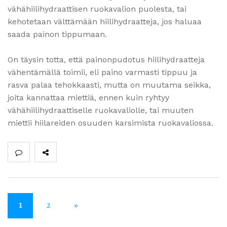
vähähiilihydraattisen ruokavalion puolesta, tai
kehotetaan välttämään hiilihydraatteja, jos haluaa
saada painon tippumaan.
On täysin totta, että painonpudotus hiilihydraatteja
vähentämällä toimii, eli paino varmasti tippuu ja
rasva palaa tehokkaasti, mutta on muutama seikka,
joita kannattaa miettiä, ennen kuin ryhtyy
vähähiilihydraattiselle ruokavaliolle, tai muuten
miettii hiilareiden osuuden karsimista ruokavaliossa.
1
2
»