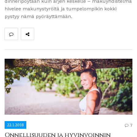
dinneripöytään kuin arjen keskelle – makuyhdistelmä
hivelee makunystyröitä ja tumpelompikin kokki
pystyy nämä pyöräyttämään.
22.1.2018
7
Onnellisuuden ja hyvinvoinnin