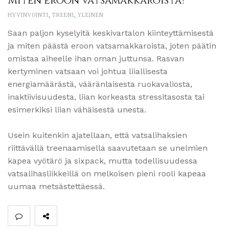
Miten eroon vatsamakkaroista?
HYVINVOINTI
,
TREENI
,
YLEINEN
Saan paljon kyselyitä keskivartalon kiinteyttämisestä
ja miten päästä eroon vatsamakkaroista, joten päätin
omistaa aiheelle ihan oman juttunsa. Rasvan
kertyminen vatsaan voi johtua liiallisesta
energiamäärästä, vääränlaisesta ruokavaliosta,
inaktiivisuudesta, liian korkeasta stressitasosta tai
esimerkiksi liian vähäisestä unesta.
Usein kuitenkin ajatellaan, että vatsalihaksien
riittävällä treenaamisella saavutetaan se unelmien
kapea vyötärö ja sixpack, mutta todellisuudessa
vatsalihasliikkeillä on melkoisen pieni rooli kapeaa
uumaa metsästettäessä.