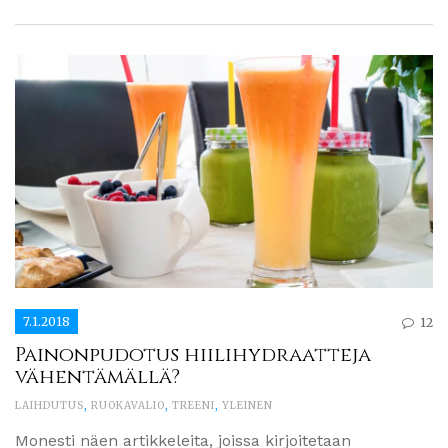
7.1.2018
12
Painonpudotus hiilihydraatteja
vähentämällä?
LAIHDUTUS
,
RUOKAVALIO
,
TREENI
,
YLEINEN
Monesti näen artikkeleita, joissa kirjoitetaan