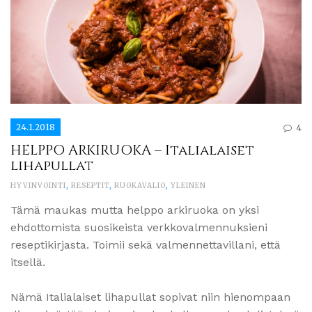
24.1.2018
4
HELPPO ARKIRUOKA – Italialaiset
lihapullat
HYVINVOINTI
,
RESEPTIT
,
RUOKAVALIO
,
YLEINEN
Tämä maukas mutta helppo arkiruoka on yksi
ehdottomista suosikeista verkkovalmennuksieni
reseptikirjasta. Toimii sekä valmennettavillani, että
itsellä.
Nämä Italialaiset lihapullat sopivat niin hienompaan