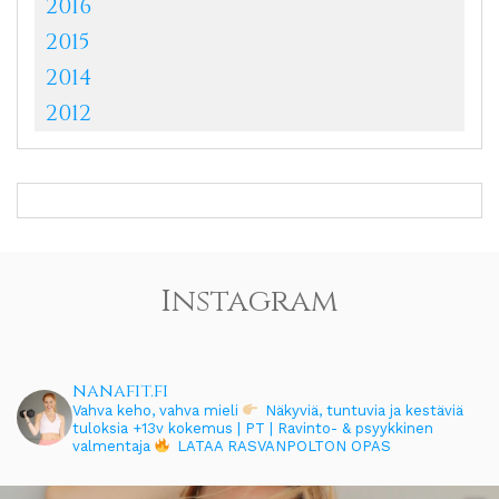
2016
2015
2014
2012
Instagram
nanafit.fi
Vahva keho, vahva mieli
Näkyviä, tuntuvia ja kestäviä
tuloksia
+13v kokemus | PT | Ravinto- & psyykkinen
valmentaja
LATAA RASVANPOLTON OPAS