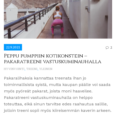
22.9.2021
2
Peppu pumppiin kotikonstein –
pakaratreeni vastuskuminauhalla
HYVINVOINTI
,
TREENI
,
YLEINEN
Pakaralihaksia kannattaa treenata ihan jo
toiminnallisista syistä, mutta kaupan päälle voi saada
myös pyöreät pakarat, joista moni haaveilee.
Pakaratreeni vastuskuminauhalla on helppo
toteuttaa, eikä sinun tarvitse edes raahautua salille,
jolloin treeni sopii myös kiireisemmän kaverin arkeen.