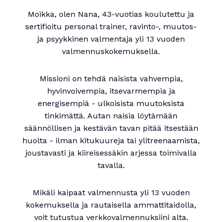
Moikka, olen Nana, 43-vuotias koulutettu ja
sertifioitu personal trainer, ravinto-, muutos-
ja psyykkinen valmentaja yli 13 vuoden
valmennuskokemuksella.
Missioni on tehdä naisista vahvempia,
hyvinvoivempia, itsevarmempia ja
energisempiä - ulkoisista muutoksista
tinkimättä. Autan naisia löytämään
säännöllisen ja kestävän tavan pitää itsestään
huolta - ilman kitukuureja tai ylitreenaamista,
joustavasti ja kiireisessäkin arjessa toimivalla
tavalla.
Mikäli kaipaat valmennusta yli 13 vuoden
kokemuksella ja rautaisella ammattitaidolla,
voit tutustua verkkovalmennuksiini alta.