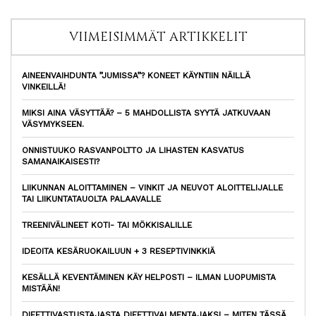
VIIMEISIMMÄT ARTIKKELIT
AINEENVAIHDUNTA ”JUMISSA”? KONEET KÄYNTIIN NÄILLÄ
VINKEILLÄ!
MIKSI AINA VÄSYTTÄÄ? – 5 MAHDOLLISTA SYYTÄ JATKUVAAN
VÄSYMYKSEEN.
ONNISTUUKO RASVANPOLTTO JA LIHASTEN KASVATUS
SAMANAIKAISESTI?
LIIKUNNAN ALOITTAMINEN – VINKIT JA NEUVOT ALOITTELIJALLE
TAI LIIKUNTATAUOLTA PALAAVALLE
TREENIVÄLINEET KOTI- TAI MÖKKISALILLE
IDEOITA KESÄRUOKAILUUN + 3 RESEPTIVINKKIÄ
KESÄLLÄ KEVENTÄMINEN KÄY HELPOSTI – ILMAN LUOPUMISTA
MISTÄÄN!
DIEETTIVASTUSTAJASTA DIEETTIVALMENTAJAKSI – MITEN TÄSSÄ