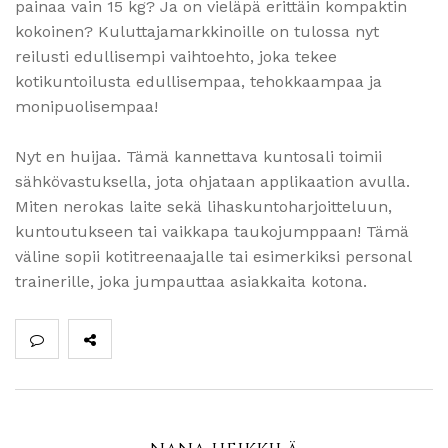
painaa vain 15 kg? Ja on vieläpä erittäin kompaktin
kokoinen? Kuluttajamarkkinoille on tulossa nyt
reilusti edullisempi vaihtoehto, joka tekee
kotikuntoilusta edullisempaa, tehokkaampaa ja
monipuolisempaa!
Nyt en huijaa. Tämä kannettava kuntosali toimii
sähkövastuksella, jota ohjataan applikaation avulla.
Miten nerokas laite sekä lihaskuntoharjoitteluun,
kuntoutukseen tai vaikkapa taukojumppaan! Tämä
väline sopii kotitreenaajalle tai esimerkiksi personal
trainerille, joka jumpauttaa asiakkaita kotona.