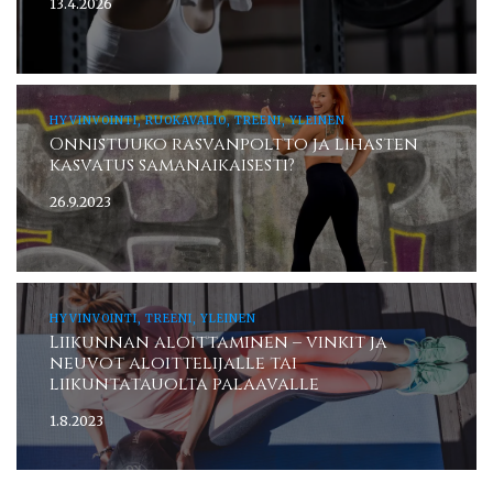
13.4.2026
HYVINVOINTI, RUOKAVALIO, TREENI, YLEINEN
Onnistuuko rasvanpoltto ja lihasten
kasvatus samanaikaisesti?
26.9.2023
HYVINVOINTI, TREENI, YLEINEN
Liikunnan aloittaminen – vinkit ja
neuvot aloittelijalle tai
liikuntatauolta palaavalle
1.8.2023