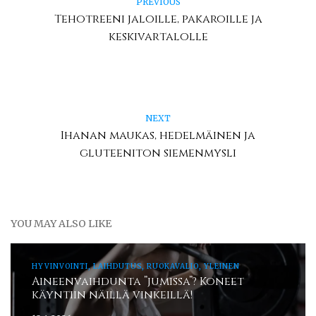
PREVIOUS
Tehotreeni jaloille, pakaroille ja
keskivartalolle
NEXT
Ihanan maukas, hedelmäinen ja
gluteeniton siemenmysli
YOU MAY ALSO LIKE
HYVINVOINTI, LAIHDUTUS, RUOKAVALIO, YLEINEN
Aineenvaihdunta ”jumissa”? Koneet
käyntiin näillä vinkeillä!