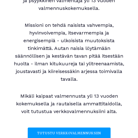
ja psyykkinen valmentaja yli 13 vuoden
valmennuskokemuksella.
Missioni on tehdä naisista vahvempia,
hyvinvoivempia, itsevarmempia ja
energisempiä - ulkoisista muutoksista
tinkimättä. Autan naisia löytämään
säännöllisen ja kestävän tavan pitää itsestään
huolta - ilman kitukuureja tai ylitreenaamista,
joustavasti ja kiireisessäkin arjessa toimivalla
tavalla.
Mikäli kaipaat valmennusta yli 13 vuoden
kokemuksella ja rautaisella ammattitaidolla,
voit tutustua verkkovalmennuksiini alta.
TUTUSTU VERKKOVALMENNUKSIIN