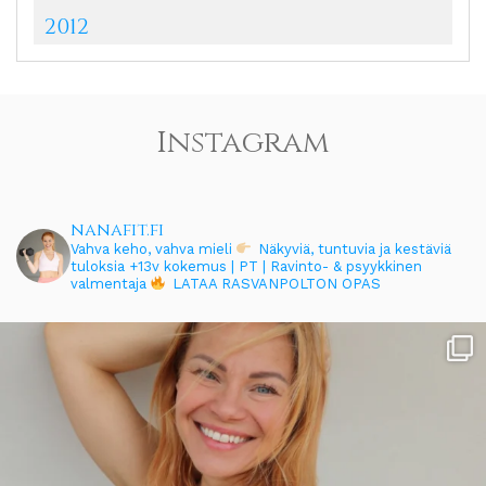
2012
Instagram
nanafit.fi
Vahva keho, vahva mieli
Näkyviä, tuntuvia ja kestäviä
tuloksia
+13v kokemus | PT | Ravinto- & psyykkinen
valmentaja
LATAA RASVANPOLTON OPAS