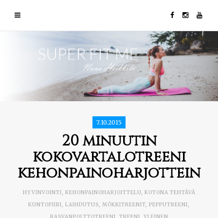
7.10.2015
20 minuutin
kokovartalotreeni
kehonpainoharjottein
HYVINVOINTI
,
KEHONPAINOHARJOITTELU
,
KOTONA TEHTÄVÄ
KUNTOPIIRI
,
LAIHDUTUS
,
MÖKKITREENIT
,
PEPPUTREENI
,
RASVANPOLTTOTREENI
,
TREENI
,
YLEINEN