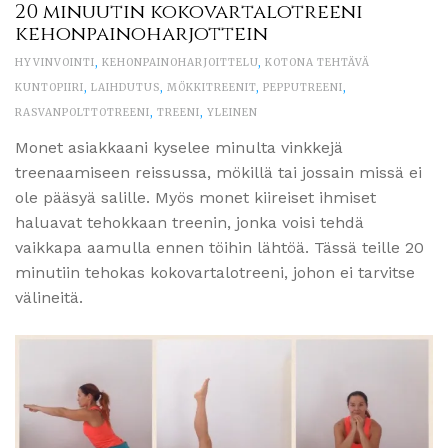
20 minuutin kokovartalotreeni
kehonpainoharjottein
HYVINVOINTI
,
KEHONPAINOHARJOITTELU
,
KOTONA TEHTÄVÄ
KUNTOPIIRI
,
LAIHDUTUS
,
MÖKKITREENIT
,
PEPPUTREENI
,
RASVANPOLTTOTREENI
,
TREENI
,
YLEINEN
Monet asiakkaani kyselee minulta vinkkejä
treenaamiseen reissussa, mökillä tai jossain missä ei
ole pääsyä salille. Myös monet kiireiset ihmiset
haluavat tehokkaan treenin, jonka voisi tehdä
vaikkapa aamulla ennen töihin lähtöä. Tässä teille 20
minutiin tehokas kokovartalotreeni, johon ei tarvitse
välineitä.