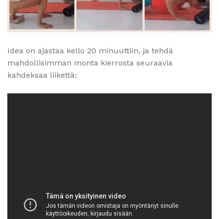
Idea on ajastaa kello 20 minuuttiin, ja tehdä
mahdollisimman monta kierrosta seuraavia
kahdeksaa liikettä: