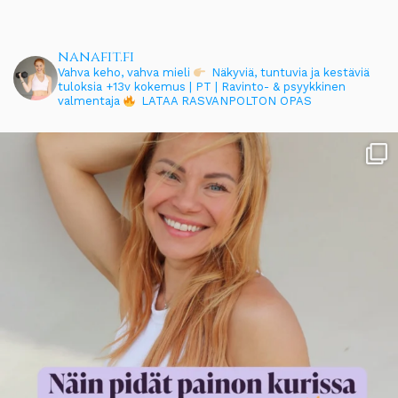
nanafit.fi
Vahva keho, vahva mieli
Näkyviä, tuntuvia ja kestäviä
tuloksia
+13v kokemus | PT | Ravinto- & psyykkinen
valmentaja
LATAA RASVANPOLTON OPAS