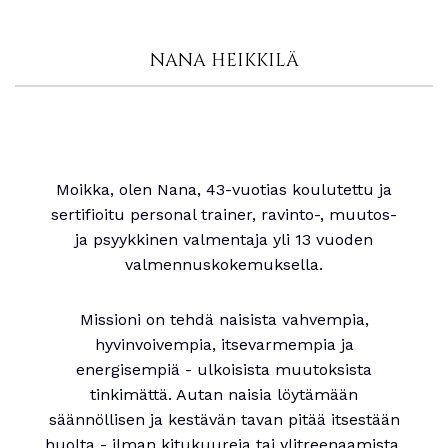
NANA HEIKKILÄ
Moikka, olen Nana, 43-vuotias koulutettu ja
sertifioitu personal trainer, ravinto-, muutos-
ja psyykkinen valmentaja yli 13 vuoden
valmennuskokemuksella.
Missioni on tehdä naisista vahvempia,
hyvinvoivempia, itsevarmempia ja
energisempiä - ulkoisista muutoksista
tinkimättä. Autan naisia löytämään
säännöllisen ja kestävän tavan pitää itsestään
huolta - ilman kitukuureja tai ylitreenaamista,