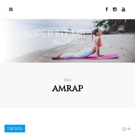
TAG
amrap
7.10.2015
4