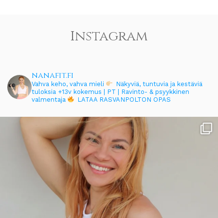
Instagram
nanafit.fi
Vahva keho, vahva mieli
Näkyviä, tuntuvia ja kestäviä
tuloksia
+13v kokemus | PT | Ravinto- & psyykkinen
valmentaja
LATAA RASVANPOLTON OPAS