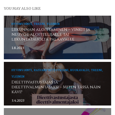
YOU MAY ALSO LIKE
HYVINVOINTI, TREENI, YLEINEN
Liikunnan aloittaminen – vinkit ja
neuvot aloittelijalle tai
liikuntatauolta palaavalle
1.8.2023
HYVINVOINTI, RASVANPOLTTOTREENI, RUOKAVALIO, TREENI,
YLEINEN
Dieettivastustajasta
dieettivalmentajaksi – Miten tässä näin
kävi?
3.4.2023