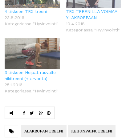
4 liikkeen TRX-treeni
TRX TREENILLÄ VOIMAA
23.8.2016
YLÄKROPPAAN
Kategoriassa "Hyvinvointi"
10.4.2018
Kategoriassa "Hyvinvointi"
3 liikkeen Heipat rasvalle -
hikitreeni (+ arvonta)
25.1.2016
Kategoriassa "Hyvinvointi"
ALAKROPAN TREENI
KEHONPAINOTREENI