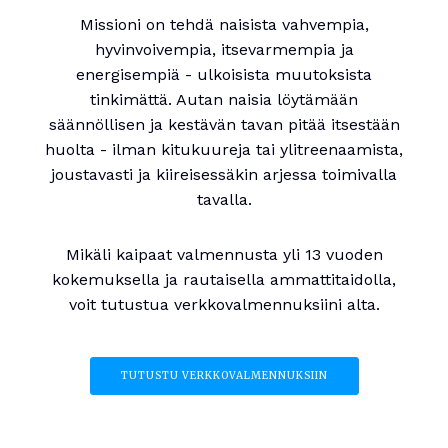
Missioni on tehdä naisista vahvempia,
hyvinvoivempia, itsevarmempia ja
energisempiä - ulkoisista muutoksista
tinkimättä. Autan naisia löytämään
säännöllisen ja kestävän tavan pitää itsestään
huolta - ilman kitukuureja tai ylitreenaamista,
joustavasti ja kiireisessäkin arjessa toimivalla
tavalla.
Mikäli kaipaat valmennusta yli 13 vuoden
kokemuksella ja rautaisella ammattitaidolla,
voit tutustua verkkovalmennuksiini alta.
TUTUSTU VERKKOVALMENNUKSIIN