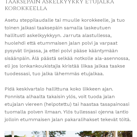
Taaksepäin askelkyykky etujalka
korokkeella
Asetu steppilaudalle tai muulle korokkeelle, ja tuo
toinen jalkasi taaksepäin samalla laskeutuen
hallitusti askelkyykkyyn. Jarruta alastullessa,
huolehdi että etummaisen jalan polvi ja varpaat
pysyvät linjassa, ja ettei polvi pääse kääntymään
sisäänpäin. Älä päästä selkää notkolle ala-asennossa,
eli jos lonkankoukistajia kiristää liikaa jalkaa taakse
tuodessasi, tuo jalka lähemmäs etujalkaa.
Pidä keskivartalo hallittuna koko liikkeen ajan.
Ponnista alhaalta takaisin ylös, voit tuoda jalan
etujalan viereen (helpotettu) tai haastaa tasapainoasi
tuomalla polven ilmaan. Ylös tullessasi ojenna lantio
jolloin etummaisen jalan pakaralihakset tekevät töitä.