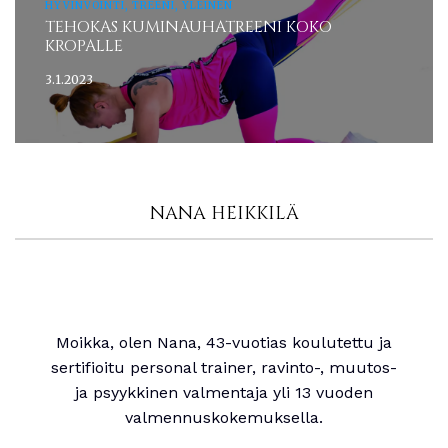
HYVINVOINTI, TREENI, YLEINEN
TEHOKAS KUMINAUHATREENI KOKO
KROPALLE
3.1.2023
NANA HEIKKILÄ
Moikka, olen Nana, 43-vuotias koulutettu ja
sertifioitu personal trainer, ravinto-, muutos-
ja psyykkinen valmentaja yli 13 vuoden
valmennuskokemuksella.