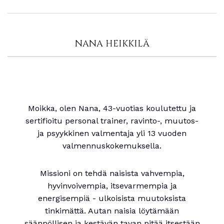
NANA HEIKKILÄ
Moikka, olen Nana, 43-vuotias koulutettu ja
sertifioitu personal trainer, ravinto-, muutos-
ja psyykkinen valmentaja yli 13 vuoden
valmennuskokemuksella.
Missioni on tehdä naisista vahvempia,
hyvinvoivempia, itsevarmempia ja
energisempiä - ulkoisista muutoksista
tinkimättä. Autan naisia löytämään
säännöllisen ja kestävän tavan pitää itsestään