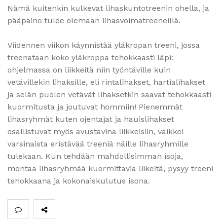
Nämä kuitenkin kulkevat lihaskuntotreenin ohella, ja
pääpaino tulee olemaan lihasvoimatreeneillä.
Viidennen viikon käynnistää yläkropan treeni, jossa
treenataan koko yläkroppa tehokkaasti läpi:
ohjelmassa on liikkeitä niin työntäville kuin
vetävillekin lihaksille, eli rintalihakset, hartialihakset
ja selän puolen vetävät lihaksetkin saavat tehokkaasti
kuormitusta ja joutuvat hommiin! Pienemmät
lihasryhmät kuten ojentajat ja hauislihakset
osallistuvat myös avustavina liikkeisiin, vaikkei
varsinaista eristävää treeniä näille lihasryhmille
tulekaan. Kun tehdään mahdollisimman isoja,
montaa lihasryhmää kuormittavia liikeitä, pysyy treeni
tehokkaana ja kokonaiskulutus isona.