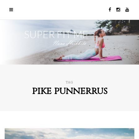
TAG
pike punnerrus