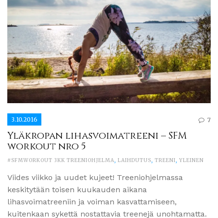
3.10.2016
7
Yläkropan lihasvoimatreeni – SFM
workout nro 5
#SFMWORKOUT 3KK TREENIOHJELMA
,
LAIHDUTUS
,
TREENI
,
YLEINEN
Viides viikko ja uudet kujeet! Treeniohjelmassa
keskitytään toisen kuukauden aikana
lihasvoimatreeniin ja voiman kasvattamiseen,
kuitenkaan sykettä nostattavia treenejä unohtamatta.