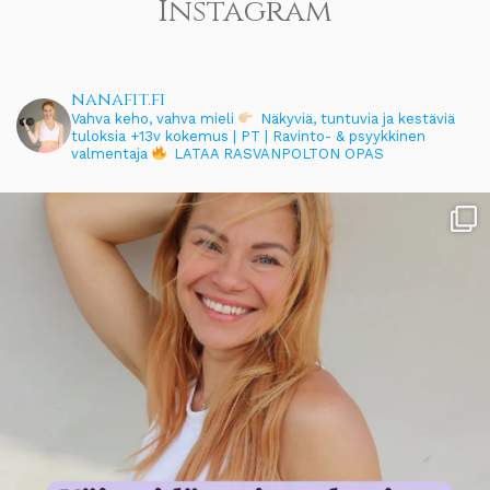
Instagram
nanafit.fi
Vahva keho, vahva mieli
Näkyviä, tuntuvia ja kestäviä
tuloksia
+13v kokemus | PT | Ravinto- & psyykkinen
valmentaja
LATAA RASVANPOLTON OPAS