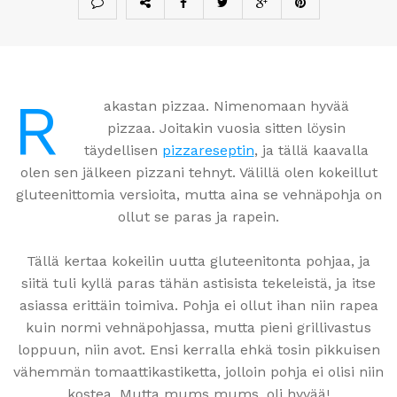
R
akastan pizzaa. Nimenomaan hyvää
pizzaa. Joitakin vuosia sitten löysin
täydellisen
pizzareseptin
, ja tällä kaavalla
olen sen jälkeen pizzani tehnyt. Välillä olen kokeillut
gluteenittomia versioita, mutta aina se vehnäpohja on
ollut se paras ja rapein.
Tällä kertaa kokeilin uutta gluteenitonta pohjaa, ja
siitä tuli kyllä paras tähän astisista tekeleistä, ja itse
asiassa erittäin toimiva. Pohja ei ollut ihan niin rapea
kuin normi vehnäpohjassa, mutta pieni grillivastus
loppuun, niin avot. Ensi kerralla ehkä tosin pikkuisen
vähemmän tomaattikastiketta, jolloin pohja ei olisi niin
kostea. Mutta mums mums, oli hyvää!