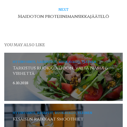
NEXT
Maidoton proteiinimansikkajäätelö
YOU MAY ALSO LIKE
HYVINVOINTI, LAIHDUTUS, RUOKAVALIO, YLEINEN
Tarkistus ruokavalioon, vältä nämä 6
virhettä
6.10.2018
HYVINVOINTI, RESEPTIT, RUOKAVALIO, YLEINEN
Kesäisen raikkaat smoothiet