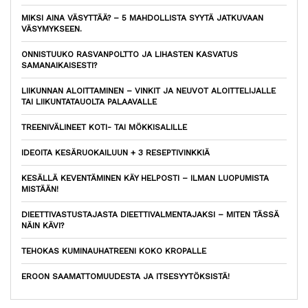
MIKSI AINA VÄSYTTÄÄ? – 5 MAHDOLLISTA SYYTÄ JATKUVAAN
VÄSYMYKSEEN.
ONNISTUUKO RASVANPOLTTO JA LIHASTEN KASVATUS
SAMANAIKAISESTI?
LIIKUNNAN ALOITTAMINEN – VINKIT JA NEUVOT ALOITTELIJALLE
TAI LIIKUNTATAUOLTA PALAAVALLE
TREENIVÄLINEET KOTI- TAI MÖKKISALILLE
IDEOITA KESÄRUOKAILUUN + 3 RESEPTIVINKKIÄ
KESÄLLÄ KEVENTÄMINEN KÄY HELPOSTI – ILMAN LUOPUMISTA
MISTÄÄN!
DIEETTIVASTUSTAJASTA DIEETTIVALMENTAJAKSI – MITEN TÄSSÄ
NÄIN KÄVI?
TEHOKAS KUMINAUHATREENI KOKO KROPALLE
EROON SAAMATTOMUUDESTA JA ITSESYYTÖKSISTÄ!