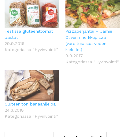
Testissä gluteenittomat
Pizzaperjantai – Jamie
pastat
Oliverin herkkupizza
29.9.2016
(varoitus: saa veden
Kategoriassa "Hyvinvointi"
kielelle!)
9.9.2017
Kategoriassa "Hyvinvointi"
Gluteeniton banaanileipä
24.3.2018
Kategoriassa "Hyvinvointi"