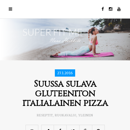
27.1.2016
Suussa sulava
gluteeniton
italialainen pizza
RESEPTIT
,
RUOKAVALIO
,
YLEINEN