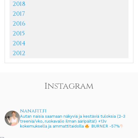
2018
2017
2016
2015
2014
2012
Instagram
nanafit.fi
Autan naisia saamaan näkyviä ja kestäviä tuloksia (2-3
treeniä/vko, ruokavalio ilman ääripäitä!)
+13v
kokemuksella ja ammattitaidolla
BURNER -57%