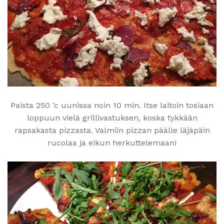
Paista 250 ’c uunissa noin 10 min. Itse laitoin tosiaan
loppuun vielä grillivastuksen, koska tykkään
rapsakasta pizzasta. Valmiin pizzan päälle läjäpäin
rucolaa ja eikun herkuttelemaan!