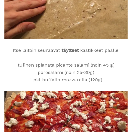
Itse laitoin seuraavat
täytteet
kastikkeet päälle:
tulinen spianata picante salami (noin 45 g)
porosalami (noin 25-30g)
1 pkt buffallo mozzarella (120g)