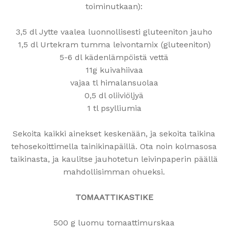
toiminutkaan):
3,5 dl Jytte vaalea luonnollisesti gluteeniton jauho
1,5 dl Urtekram tumma leivontamix (gluteeniton)
5-6 dl kädenlämpöistä vettä
11g kuivahiivaa
vajaa tl himalansuolaa
0,5 dl oliiviöljyä
1 tl psylliumia
Sekoita kaikki ainekset keskenään, ja sekoita taikina
tehosekoittimella tainikinapäillä. Ota noin kolmasosa
taikinasta, ja kaulitse jauhotetun leivinpaperin päällä
mahdollisimman ohueksi.
TOMAATTIKASTIKE
500 g luomu tomaattimurskaa