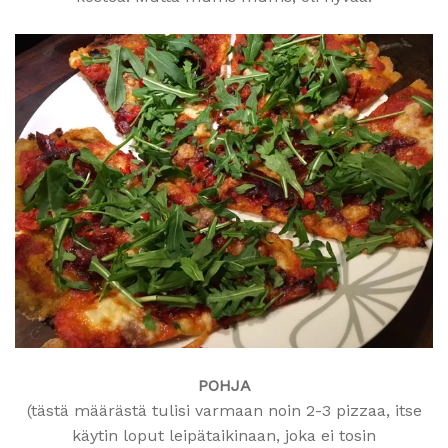
POHJA
(tästä määrästä tulisi varmaan noin 2-3 pizzaa, itse
käytin loput leipätaikinaan, joka ei tosin