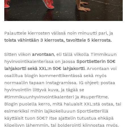
Palauttele kierrosten välissä noin minuutti pari, ja
toista vähintään 3 kierrosta, tavoittele 5 kierrosta.
Sitten viikon
arvontaan
, eli tällä viikolla Timmikuun
hyvinvointikalenterissa on jaossa
SportSetterin 50€
lahjakortti sekä XXL:n 50€ lahjakortti
. Arvontaan voi
osallitua blogin kommenttikentässä sekä myös
normaaliin tapaan Instagramissa. IG ohjeet: postaa
hyvinvointiin liittyvä kuva, ja tägää se
#timmikuunhyvinvointikalenteri ja #superfitme.
Blogin puolella kerro, mitä haluaisit XXL:stä ostaa, tai
esimerkiksi mihin lajikokeiluuun SportSetterillä
käyttäisit tuon 50€? Itse ajattelin tutustua ehkäpä
kiipeilyyn lähemmin, tai bolderointi kiinnostaa myös.