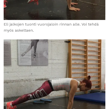
Eli jalkojen tuonti vuorojaloin rinnan alle. Voi tehdä
myös askeltaen.