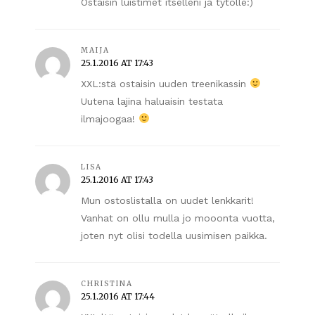
Ostaisin luistimet itselleni ja tytölle:)
MAIJA
25.1.2016 AT 17:43
XXL:stä ostaisin uuden treenikassin
Uutena lajina haluaisin testata
ilmajoogaa!
LISA
25.1.2016 AT 17:43
Mun ostoslistalla on uudet lenkkarit!
Vanhat on ollu mulla jo mooonta vuotta,
joten nyt olisi todella uusimisen paikka.
CHRISTINA
25.1.2016 AT 17:44