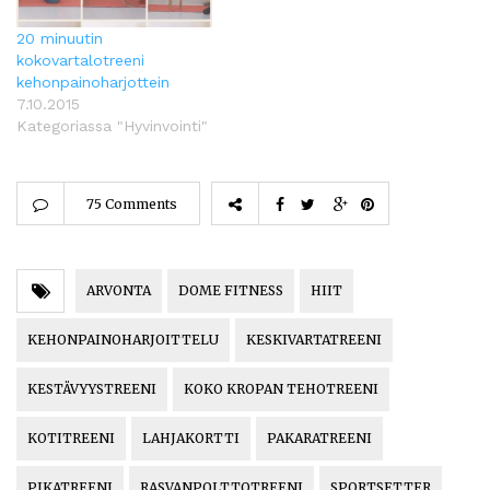
20 minuutin
kokovartalotreeni
kehonpainoharjottein
7.10.2015
Kategoriassa "Hyvinvointi"
75 Comments
ARVONTA
DOME FITNESS
HIIT
KEHONPAINOHARJOITTELU
KESKIVARTATREENI
KESTÄVYYSTREENI
KOKO KROPAN TEHOTREENI
KOTITREENI
LAHJAKORTTI
PAKARATREENI
PIKATREENI
RASVANPOLTTOTREENI
SPORTSETTER