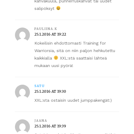
kahvakuula, punnerruskahvat tai uudet
salipöksyt
PAULIINA.K
25.1.2016 AT 19:22
Kokeilisin ehdottomasti Training for
Warriorsia, sitä on niin paljon hehkutettu
kaikkialla
XXL:stä saattaisi lähteä
mukaan uusi pyörä!
SATU
25.1.2016 AT 19:30
XXL:sta ostaisin uudet jumppakengät:)
JAANA
25.1.2016 AT 19:39