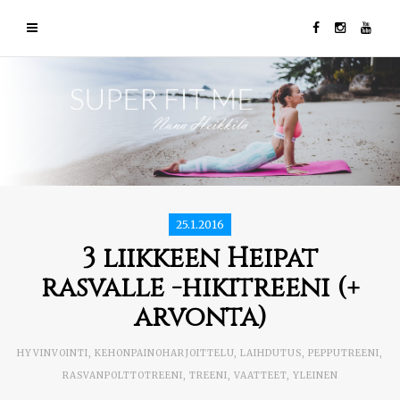
25.1.2016
3 liikkeen Heipat
rasvalle -hikitreeni (+
arvonta)
HYVINVOINTI
,
KEHONPAINOHARJOITTELU
,
LAIHDUTUS
,
PEPPUTREENI
,
RASVANPOLTTOTREENI
,
TREENI
,
VAATTEET
,
YLEINEN