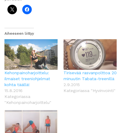
Aiheeseen liittyy
Kehonpainoharjoittelu:
Tirisevää rasvanpolttoa 20
ilmaiset treeniohjelmat
minuutin Tabata-treenillä
kohta täällä!
2.9.2015
15.8.2016
Kategoriassa "Hyvinvointi"
Kategoriassa
"Kehonpainoharjoittelu"