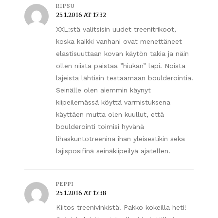
RIPSU
25.1.2016 AT 17:32
XXL:stä valitsisin uudet treenitrikoot,
koska kaikki vanhani ovat menettäneet
elastisuuttaan kovan käytön takia ja näin
ollen niistä paistaa ”hiukan” läpi. Noista
lajeista lähtisin testaamaan boulderointia.
Seinälle olen aiemmin käynyt
kiipeilemässä köyttä varmistuksena
käyttäen mutta olen kuullut, että
boulderointi toimisi hyvänä
lihaskuntotreeninä ihan yleisestikin sekä
lajisposifinä seinäkiipeilyä ajatellen.
PEPPI
25.1.2016 AT 17:38
Kiitos treenivinkistä! Pakko kokeilla heti!