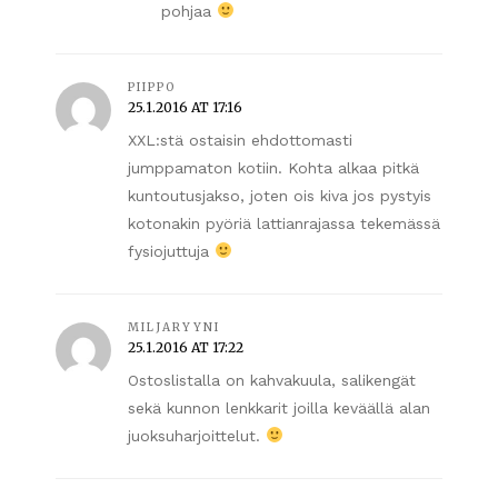
pohjaa
PIIPPO
25.1.2016 AT 17:16
XXL:stä ostaisin ehdottomasti
jumppamaton kotiin. Kohta alkaa pitkä
kuntoutusjakso, joten ois kiva jos pystyis
kotonakin pyöriä lattianrajassa tekemässä
fysiojuttuja
MILJARYYNI
25.1.2016 AT 17:22
Ostoslistalla on kahvakuula, salikengät
sekä kunnon lenkkarit joilla keväällä alan
juoksuharjoittelut.