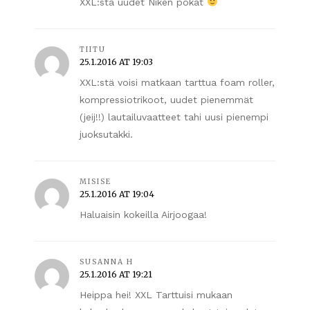
XXL:stä uudet Niken pökät
TIITU
25.1.2016 AT 19:03
XXL:stä voisi matkaan tarttua foam roller,
kompressiotrikoot, uudet pienemmät
(jeij!!) lautailuvaatteet tahi uusi pienempi
juoksutakki.
MISISE
25.1.2016 AT 19:04
Haluaisin kokeilla Airjoogaa!
SUSANNA H
25.1.2016 AT 19:21
Heippa hei! XXL Tarttuisi mukaan