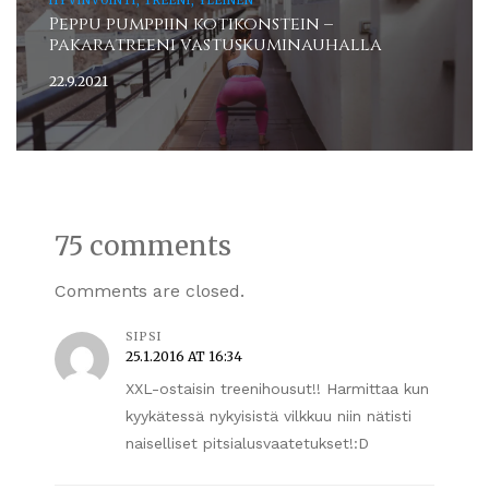
HYVINVOINTI, TREENI, YLEINEN
Peppu pumppiin kotikonstein –
pakaratreeni vastuskuminauhalla
22.9.2021
75 comments
Comments are closed.
SIPSI
25.1.2016 AT 16:34
XXL-ostaisin treenihousut!! Harmittaa kun
kyykätessä nykyisistä vilkkuu niin nätisti
naiselliset pitsialusvaatetukset!:D