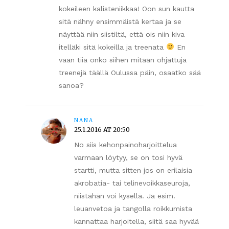
kokeileen kalisteniikkaa! Oon sun kautta
sitä nähny ensimmäistä kertaa ja se
näyttää niin siistiltä, että ois niin kiva
itelläki sitä kokeilla ja treenata
En
vaan tiiä onko siihen mitään ohjattuja
treenejä täällä Oulussa päin, osaatko sää
sanoa?
NANA
25.1.2016 AT 20:50
No siis kehonpainoharjoittelua
varmaan löytyy, se on tosi hyvä
startti, mutta sitten jos on erilaisia
akrobatia- tai telinevoikkaseuroja,
niistähän voi kysellä. Ja esim.
leuanvetoa ja tangolla roikkumista
kannattaa harjoitella, siitä saa hyvää