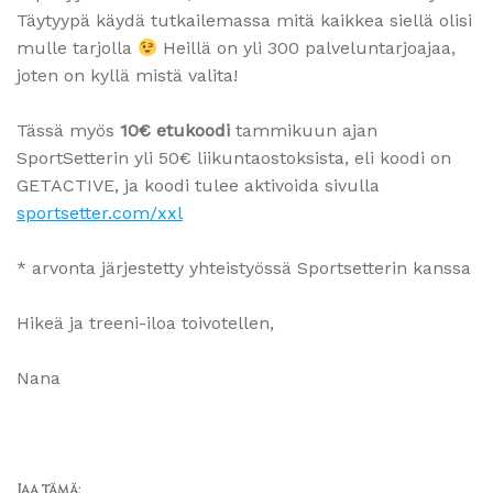
Täytyypä käydä tutkailemassa mitä kaikkea siellä olisi
mulle tarjolla
Heillä on yli 300 palveluntarjoajaa,
joten on kyllä mistä valita!
Tässä myös
10€ etukoodi
tammikuun ajan
SportSetterin yli 50€ liikuntaostoksista, eli koodi on
GETACTIVE, ja koodi tulee aktivoida sivulla
sportsetter.com/xxl
* arvonta järjestetty yhteistyössä Sportsetterin kanssa
Hikeä ja treeni-iloa toivotellen,
Nana
Jaa tämä: