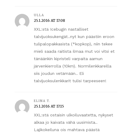
ULLA
25.1.2016 AT 17:08
XXL:stä Icebugin nastalliset
talvijuoksukengät..nyt kun päästiin eroon
tulipalopakkasista (*kopkop), niin tekee
mieli saada raitista ilmaa mut voi vitsi et
tänäänkin kipristeli varpaita aamun
järvenkierrolla (10km). Normilenkkareilla
siis joudun vetämään.. Eli
talvijuoksulenkkarit tulisi tarpeeseen!
ELINA T.
25.1.2016 AT 17:15
XXL:stä ostaisin ulkoiluvaatetta, nykyset
alkaa jo kaivata vähä uusimista..
Lajikokeiluna ois mahtava päästä