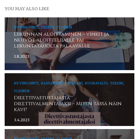
YOU MAY ALSO LIKE
HYVINVOINTI, TREENI, YLEINEN
Liikunnan aloittaminen – vinkit ja
neuvot aloittelijalle tai
liikuntatauolta palaavalle
1.8.2023
HYVINVOINTI, RASVANPOLTTOTREENI, RUOKAVALIO, TREENI,
YLEINEN
Dieettivastustajasta
dieettivalmentajaksi – Miten tässä näin
kävi?
3.4.2023