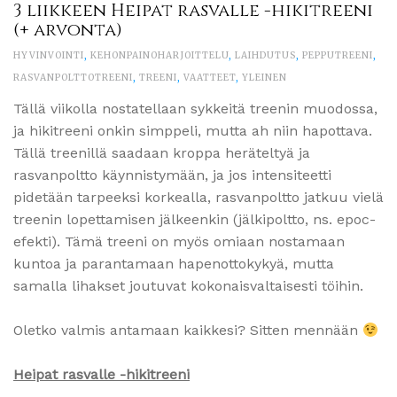
3 liikkeen Heipat rasvalle -hikitreeni
(+ arvonta)
HYVINVOINTI
,
KEHONPAINOHARJOITTELU
,
LAIHDUTUS
,
PEPPUTREENI
,
RASVANPOLTTOTREENI
,
TREENI
,
VAATTEET
,
YLEINEN
Tällä viikolla nostatellaan sykkeitä treenin muodossa,
ja hikitreeni onkin simppeli, mutta ah niin hapottava.
Tällä treenillä saadaan kroppa heräteltyä ja
rasvanpoltto käynnistymään, ja jos intensiteetti
pidetään tarpeeksi korkealla, rasvanpoltto jatkuu vielä
treenin lopettamisen jälkeenkin (jälkipoltto, ns. epoc-
efekti). Tämä treeni on myös omiaan nostamaan
kuntoa ja parantamaan hapenottokykyä, mutta
samalla lihakset joutuvat kokonaisvaltaisesti töihin.
Oletko valmis antamaan kaikkesi? Sitten mennään
Heipat rasvalle -hikitreeni