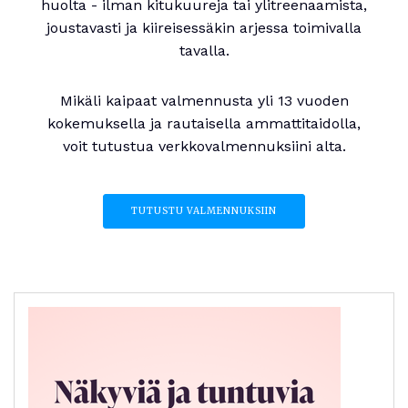
huolta - ilman kitukuureja tai ylitreenaamista,
joustavasti ja kiireisessäkin arjessa toimivalla
tavalla.
Mikäli kaipaat valmennusta yli 13 vuoden
kokemuksella ja rautaisella ammattitaidolla,
voit tutustua verkkovalmennuksiini alta.
TUTUSTU VALMENNUKSIIN