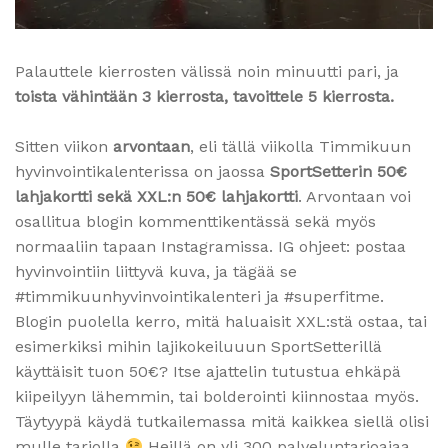
Palauttele kierrosten välissä noin minuutti pari, ja
toista vähintään 3 kierrosta, tavoittele 5 kierrosta.
Sitten viikon
arvontaan
, eli tällä viikolla Timmikuun
hyvinvointikalenterissa on jaossa
SportSetterin 50€
lahjakortti sekä XXL:n 50€ lahjakortti
. Arvontaan voi
osallitua blogin kommenttikentässä sekä myös
normaaliin tapaan Instagramissa. IG ohjeet: postaa
hyvinvointiin liittyvä kuva, ja tägää se
#timmikuunhyvinvointikalenteri ja #superfitme.
Blogin puolella kerro, mitä haluaisit XXL:stä ostaa, tai
esimerkiksi mihin lajikokeiluuun SportSetterillä
käyttäisit tuon 50€? Itse ajattelin tutustua ehkäpä
kiipeilyyn lähemmin, tai bolderointi kiinnostaa myös.
Täytyypä käydä tutkailemassa mitä kaikkea siellä olisi
mulle tarjolla
Heillä on yli 300 palveluntarjoajaa,