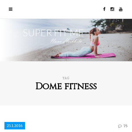
TAG
Dome fitness
25.1.2016
75