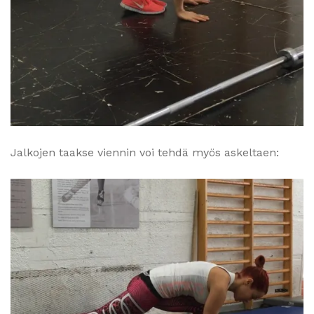
Jalkojen taakse viennin voi tehdä myös askeltaen: