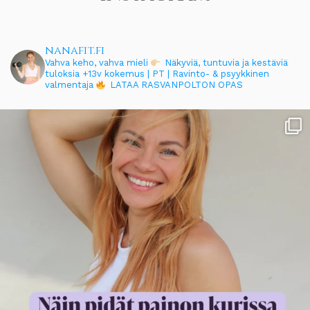
nanafit.fi
Vahva keho, vahva mieli
Näkyviä, tuntuvia ja kestäviä
tuloksia
+13v kokemus | PT | Ravinto- & psyykkinen
valmentaja
LATAA RASVANPOLTON OPAS