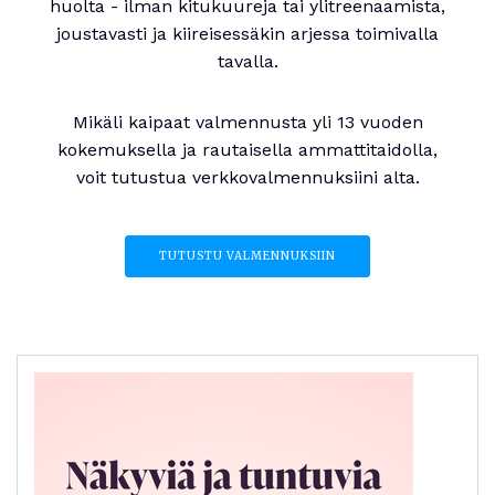
huolta - ilman kitukuureja tai ylitreenaamista,
joustavasti ja kiireisessäkin arjessa toimivalla
tavalla.
Mikäli kaipaat valmennusta yli 13 vuoden
kokemuksella ja rautaisella ammattitaidolla,
voit tutustua verkkovalmennuksiini alta.
TUTUSTU VALMENNUKSIIN