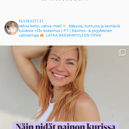
nanafit.fi
Vahva keho, vahva mieli
Näkyviä, tuntuvia ja kestäviä
tuloksia
+13v kokemus | PT | Ravinto- & psyykkinen
valmentaja
LATAA RASVANPOLTON OPAS