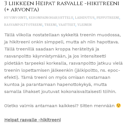
3 liikkeen Heipat rasvalle -hikitreeni
(+ arvonta)
HYVINVOINTI
,
KEHONPAINOHARJOITTELU
,
LAIHDUTUS
,
PEPPUTREENI
,
RASVANPOLTTOTREENI
,
TREENI
,
VAATTEET
,
YLEINEN
Tällä viikolla nostatellaan sykkeitä treenin muodossa,
ja hikitreeni onkin simppeli, mutta ah niin hapottava.
Tällä treenillä saadaan kroppa heräteltyä ja
rasvanpoltto käynnistymään, ja jos intensiteetti
pidetään tarpeeksi korkealla, rasvanpoltto jatkuu vielä
treenin lopettamisen jälkeenkin (jälkipoltto, ns. epoc-
efekti). Tämä treeni on myös omiaan nostamaan
kuntoa ja parantamaan hapenottokykyä, mutta
samalla lihakset joutuvat kokonaisvaltaisesti töihin.
Oletko valmis antamaan kaikkesi? Sitten mennään
Heipat rasvalle -hikitreeni