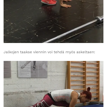
Jalkojen taakse viennin voi tehdä myös askeltaen: