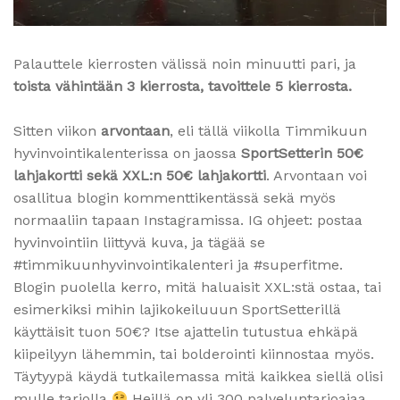
Palauttele kierrosten välissä noin minuutti pari, ja
toista vähintään 3 kierrosta, tavoittele 5 kierrosta.
Sitten viikon
arvontaan
, eli tällä viikolla Timmikuun
hyvinvointikalenterissa on jaossa
SportSetterin 50€
lahjakortti sekä XXL:n 50€ lahjakortti
. Arvontaan voi
osallitua blogin kommenttikentässä sekä myös
normaaliin tapaan Instagramissa. IG ohjeet: postaa
hyvinvointiin liittyvä kuva, ja tägää se
#timmikuunhyvinvointikalenteri ja #superfitme.
Blogin puolella kerro, mitä haluaisit XXL:stä ostaa, tai
esimerkiksi mihin lajikokeiluuun SportSetterillä
käyttäisit tuon 50€? Itse ajattelin tutustua ehkäpä
kiipeilyyn lähemmin, tai bolderointi kiinnostaa myös.
Täytyypä käydä tutkailemassa mitä kaikkea siellä olisi
mulle tarjolla
Heillä on yli 300 palveluntarjoajaa,