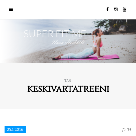
TAG
keskivartatreeni
25.1.2016
75