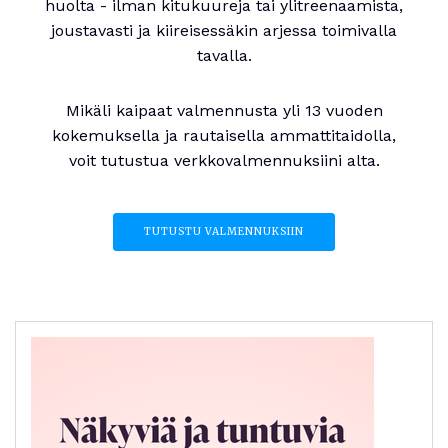
huolta - ilman kitukuureja tai ylitreenaamista,
joustavasti ja kiireisessäkin arjessa toimivalla
tavalla.
Mikäli kaipaat valmennusta yli 13 vuoden
kokemuksella ja rautaisella ammattitaidolla,
voit tutustua verkkovalmennuksiini alta.
TUTUSTU VALMENNUKSIIN