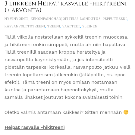
3 liikkeen Heipat rasvalle -hikitreeni
(+ arvonta)
HYVINVOINTI
,
KEHONPAINOHARJOITTELU
,
LAIHDUTUS
,
PEPPUTREENI
,
RASVANPOLTTOTREENI
,
TREENI
,
VAATTEET
,
YLEINEN
Tällä viikolla nostatellaan sykkeitä treenin muodossa,
ja hikitreeni onkin simppeli, mutta ah niin hapottava.
Tällä treenillä saadaan kroppa heräteltyä ja
rasvanpoltto käynnistymään, ja jos intensiteetti
pidetään tarpeeksi korkealla, rasvanpoltto jatkuu vielä
treenin lopettamisen jälkeenkin (jälkipoltto, ns. epoc-
efekti). Tämä treeni on myös omiaan nostamaan
kuntoa ja parantamaan hapenottokykyä, mutta
samalla lihakset joutuvat kokonaisvaltaisesti töihin.
Oletko valmis antamaan kaikkesi? Sitten mennään
Heipat rasvalle -hikitreeni