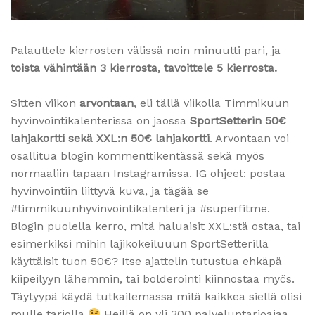
Palauttele kierrosten välissä noin minuutti pari, ja
toista vähintään 3 kierrosta, tavoittele 5 kierrosta.
Sitten viikon
arvontaan
, eli tällä viikolla Timmikuun
hyvinvointikalenterissa on jaossa
SportSetterin 50€
lahjakortti sekä XXL:n 50€ lahjakortti
. Arvontaan voi
osallitua blogin kommenttikentässä sekä myös
normaaliin tapaan Instagramissa. IG ohjeet: postaa
hyvinvointiin liittyvä kuva, ja tägää se
#timmikuunhyvinvointikalenteri ja #superfitme.
Blogin puolella kerro, mitä haluaisit XXL:stä ostaa, tai
esimerkiksi mihin lajikokeiluuun SportSetterillä
käyttäisit tuon 50€? Itse ajattelin tutustua ehkäpä
kiipeilyyn lähemmin, tai bolderointi kiinnostaa myös.
Täytyypä käydä tutkailemassa mitä kaikkea siellä olisi
mulle tarjolla
Heillä on yli 300 palveluntarjoajaa,