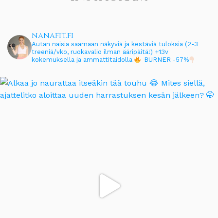
nanafit.fi
Autan naisia saamaan näkyviä ja kestäviä tuloksia (2-3
treeniä/vko, ruokavalio ilman ääripäitä!)
+13v
kokemuksella ja ammattitaidolla
BURNER -57%