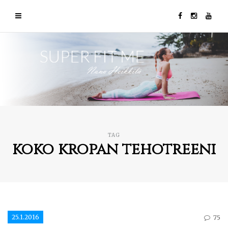
TAG
koko kropan tehotreeni
25.1.2016
75