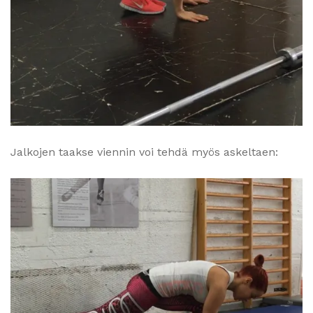
Jalkojen taakse viennin voi tehdä myös askeltaen: