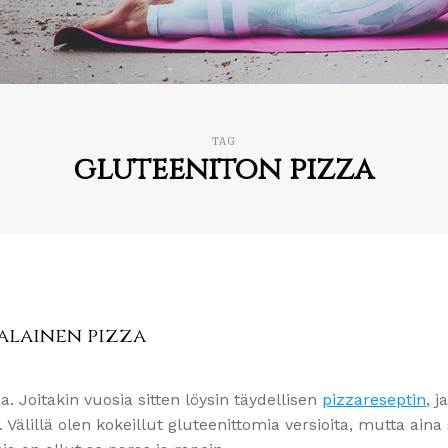
TAG
gluteeniton pizza
ialainen pizza
Joitakin vuosia sitten löysin täydellisen
pizzareseptin
, j
 Välillä olen kokeillut gluteenittomia versioita, mutta aina