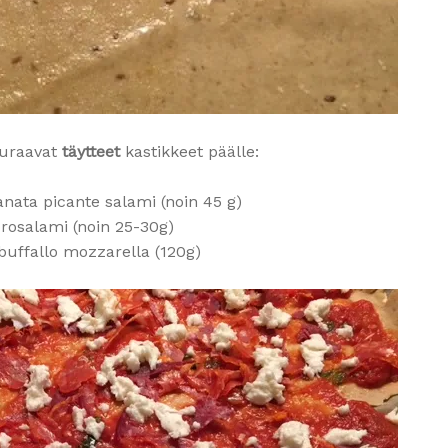
seuraavat
täytteet
kastikkeet päälle:
anata picante salami (noin 45 g)
rosalami (noin 25-30g)
 buffallo mozzarella (120g)