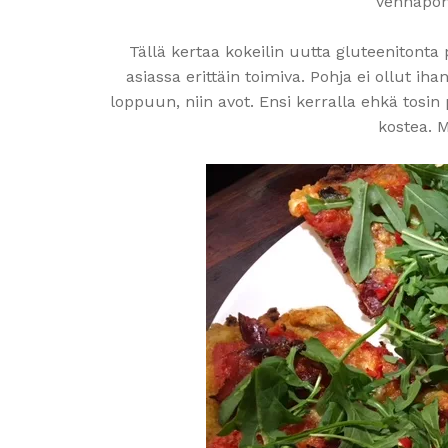
vehnäpohj
Tällä kertaa kokeilin uutta gluteenitonta po
asiassa erittäin toimiva. Pohja ei ollut ih
loppuun, niin avot. Ensi kerralla ehkä tosin 
kostea. 