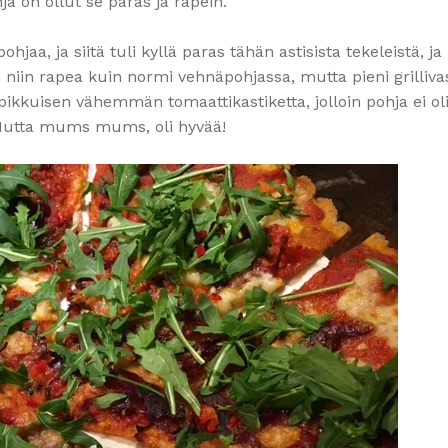
a on ollut se paras ja rapein.
hjaa, ja siitä tuli kyllä paras tähän astisista tekeleistä, ja 
an niin rapea kuin normi vehnäpohjassa, mutta pieni grilliva
pikkuisen vähemmän tomaattikastiketta, jolloin pohja ei oli
Mutta mums mums, oli hyvää!