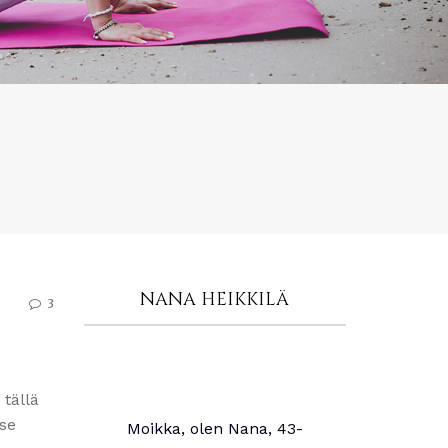
NANA HEIKKILÄ
3
a tällä
 se
Moikka, olen Nana, 43-