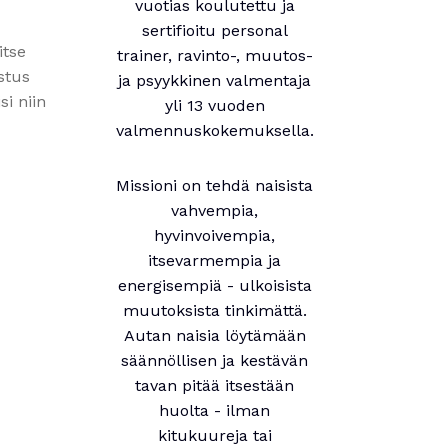
vuotias koulutettu ja
sertifioitu personal
itse
trainer, ravinto-, muutos-
stus
ja psyykkinen valmentaja
si niin
yli 13 vuoden
valmennuskokemuksella.
Missioni on tehdä naisista
vahvempia,
hyvinvoivempia,
itsevarmempia ja
energisempiä - ulkoisista
muutoksista tinkimättä.
Autan naisia löytämään
säännöllisen ja kestävän
tavan pitää itsestään
huolta - ilman
kitukuureja tai