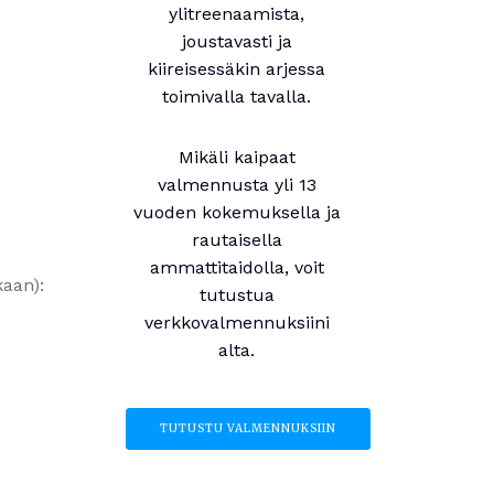
ylitreenaamista,
joustavasti ja
kiireisessäkin arjessa
toimivalla tavalla.
Mikäli kaipaat
valmennusta yli 13
vuoden kokemuksella ja
rautaisella
ammattitaidolla, voit
kaan):
tutustua
verkkovalmennuksiini
alta.
TUTUSTU VALMENNUKSIIN