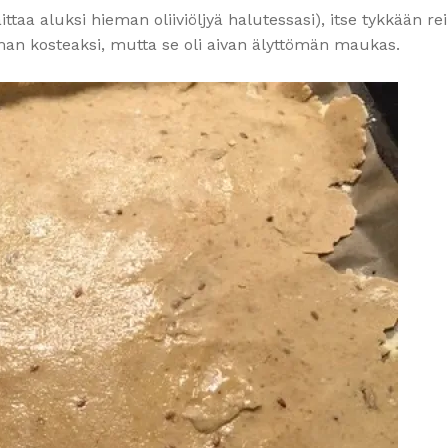
ittaa aluksi hieman oliiviöljyä halutessasi), itse tykkään re
man kosteaksi, mutta se oli aivan älyttömän maukas.