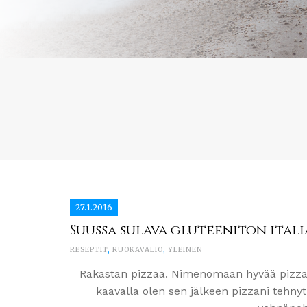
27.1.2016
Suussa sulava gluteeniton ital
RESEPTIT
,
RUOKAVALIO
,
YLEINEN
Rakastan pizzaa. Nimenomaan hyvää pizzaa. 
kaavalla olen sen jälkeen pizzani tehnyt.