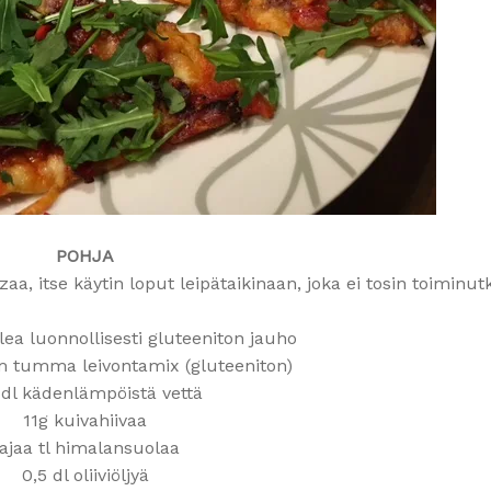
POHJA
aa, itse käytin loput leipätaikinaan, joka ei tosin toiminut
alea luonnollisesti gluteeniton jauho
am tumma leivontamix (gluteeniton)
 dl kädenlämpöistä vettä
11g kuivahiivaa
ajaa tl himalansuolaa
0,5 dl oliiviöljyä