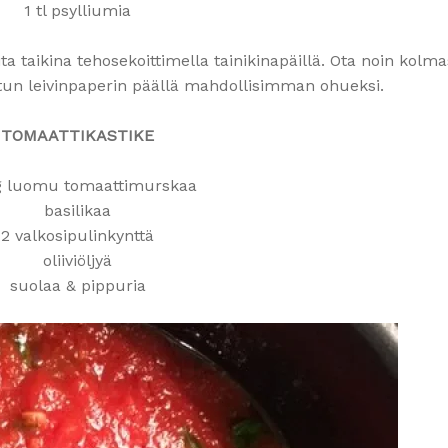
1 tl psylliumia
ta taikina tehosekoittimella tainikinapäillä. Ota noin kolm
tetun leivinpaperin päällä mahdollisimman ohueksi.
TOMAATTIKASTIKE
g luomu tomaattimurskaa
basilikaa
2 valkosipulinkynttä
oliiviöljyä
suolaa & pippuria