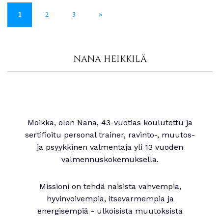
1
2
3
»
NANA HEIKKILÄ
Moikka, olen Nana, 43-vuotias koulutettu ja
sertifioitu personal trainer, ravinto-, muutos-
ja psyykkinen valmentaja yli 13 vuoden
valmennuskokemuksella.
Missioni on tehdä naisista vahvempia,
hyvinvoivempia, itsevarmempia ja
energisempiä - ulkoisista muutoksista