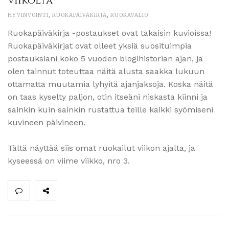
viikolta
HYVINVOINTI
,
RUOKAPÄIVÄKIRJA
,
RUOKAVALIO
Ruokapäiväkirja -postaukset ovat takaisin kuvioissa!
Ruokapäiväkirjat ovat olleet yksiä suosituimpia
postauksiani koko 5 vuoden blogihistorian ajan, ja
olen tainnut toteuttaa näitä alusta saakka lukuun
ottamatta muutamia lyhyitä ajanjaksoja. Koska näitä
on taas kyselty paljon, otin itseäni niskasta kiinni ja
sainkin kuin sainkin rustattua teille kaikki syömiseni
kuvineen päivineen.
Tältä näyttää siis omat ruokailut viikon ajalta, ja
kyseessä on viime viikko, nro 3.