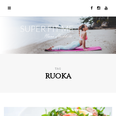
TAG
ruoka