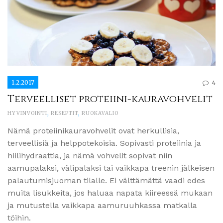
1.2.2017
4
Terveelliset proteiini-kauravohvelit
HYVINVOINTI
,
RESEPTIT
,
RUOKAVALIO
Nämä proteiinikauravohvelit ovat herkullisia,
terveellisiä ja helppotekoisia. Sopivasti proteiinia ja
hiilihydraattia, ja nämä vohvelit sopivat niin
aamupalaksi, välipalaksi tai vaikkapa treenin jälkeisen
palautumisjuoman tilalle. Ei välttämättä vaadi edes
muita lisukkeita, jos haluaa napata kiireessä mukaan
ja mutustella vaikkapa aamuruuhkassa matkalla
töihin.