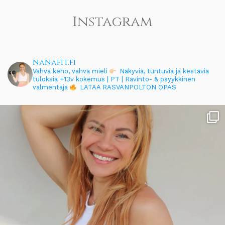
Instagram
nanafit.fi
Vahva keho, vahva mieli
Näkyviä, tuntuvia ja kestäviä
tuloksia
+13v kokemus | PT | Ravinto- & psyykkinen
valmentaja
LATAA RASVANPOLTON OPAS