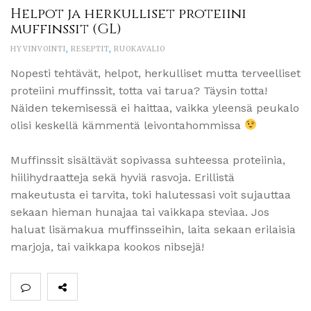
Helpot ja herkulliset proteiini
muffinssit (GL)
HYVINVOINTI
,
RESEPTIT
,
RUOKAVALIO
Nopesti tehtävät, helpot, herkulliset mutta terveelliset
proteiini muffinssit, totta vai tarua? Täysin totta!
Näiden tekemisessä ei haittaa, vaikka yleensä peukalo
olisi keskellä kämmentä leivontahommissa
Muffinssit sisältävät sopivassa suhteessa proteiinia,
hiilihydraatteja sekä hyviä rasvoja. Erillistä
makeutusta ei tarvita, toki halutessasi voit sujauttaa
sekaan hieman hunajaa tai vaikkapa steviaa. Jos
haluat lisämakua muffinsseihin, laita sekaan erilaisia
marjoja, tai vaikkapa kookos nibsejä!