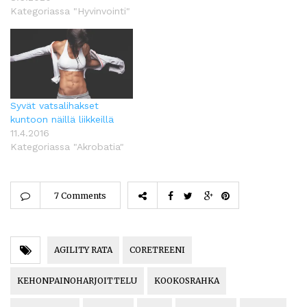
Kategoriassa "Hyvinvointi"
Syvät vatsalihakset
kuntoon näillä liikkeillä
11.4.2016
Kategoriassa "Akrobatia"
7 Comments
AGILITY RATA
CORETREENI
KEHONPAINOHARJOITTELU
KOOKOSRAHKA