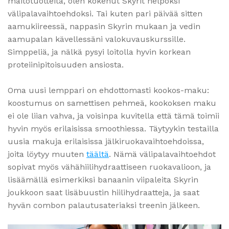
maitotuotteita, olen kokenut Skyrit helpoksi
välipalavaihtoehdoksi. Tai kuten pari päivää sitten
aamukiireessä, nappasin Skyrin mukaan ja vedin
aamupalan kävellessäni valokuvauskurssille.
Simppeliä, ja nälkä pysyi loitolla hyvin korkean
proteiinipitoisuuden ansiosta.
Oma uusi lemppari on ehdottomasti kookos-maku:
koostumus on samettisen pehmeä, kookoksen maku
ei ole liian vahva, ja voisinpa kuvitella että tämä toimii
hyvin myös erilaisissa smoothiessa. Täytyykin testailla
uusia makuja erilaisissa jälkiruokavaihtoehdoissa,
joita löytyy muuten
täältä
. Nämä välipalavaihtoehdot
sopivat myös vähähiilihydraattiseen ruokavalioon, ja
lisäämällä esimerkiksi banaanin viipaleita Skyrin
joukkoon saat lisäbuustin hiilihydraatteja, ja saat
hyvän combon palautusateriaksi treenin jälkeen.