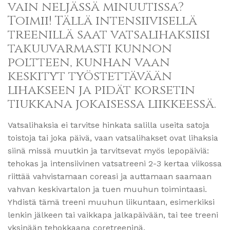
vain neljässä minuutissa?
Toimii! Tällä intensiivisellä
treenillä saat vatsalihaksiisi
takuuvarmasti kunnon
poltteen, kunhan vaan
keskityt työstettävään
lihakseen ja pidät korsetin
tiukkana jokaisessa liikkeessä.
Vatsalihaksia ei tarvitse hinkata salilla useita satoja
toistoja tai joka päivä, vaan vatsalihakset ovat lihaksia
siinä missä muutkin ja tarvitsevat myös lepopäiviä:
tehokas ja intensiivinen vatsatreeni 2-3 kertaa viikossa
riittää vahvistamaan coreasi ja auttamaan saamaan
vahvan keskivartalon ja tuen muuhun toimintaasi.
Yhdistä tämä treeni muuhun liikuntaan, esimerkiksi
lenkin jälkeen tai vaikkapa jalkapäivään, tai tee treeni
yksinään tehokkaana coretreeninä.