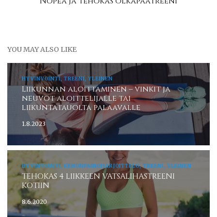
Nopea ja tehokas olkapäätreeni
YOU MAY ALSO LIKE
HYVINVOINTI, TREENI, YLEINEN
Liikunnan aloittaminen – vinkit ja
neuvot aloittelijalle tai
liikuntatauolta palaavalle
1.8.2023
HYVINVOINTI, KEHONPAINOHARJOITTELU, TREENI, YLEINEN
TEHOKAS 4 LIIKKEEN VATSALIHASTREENI
KOTIIN
8.6.2020