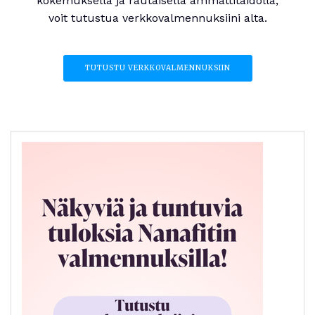
kokemuksella ja rautaisella ammattitaidolla,
voit tutustua verkkovalmennuksiini alta.
TUTUSTU VERKKOVALMENNUKSIIN