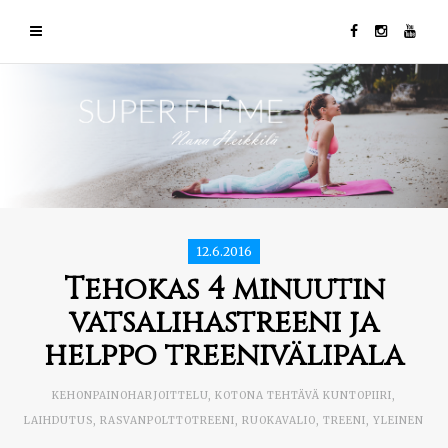
12.6.2016
Tehokas 4 minuutin
vatsalihastreeni ja
helppo treenivälipala
KEHONPAINOHARJOITTELU
,
KOTONA TEHTÄVÄ KUNTOPIIRI
,
LAIHDUTUS
,
RASVANPOLTTOTREENI
,
RUOKAVALIO
,
TREENI
,
YLEINEN