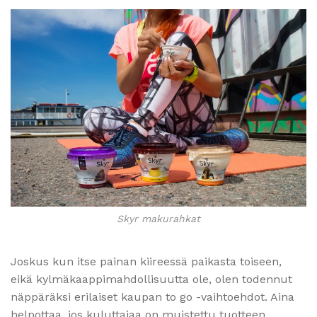
Skyr makurahkat
Joskus kun itse painan kiireessä paikasta toiseen,
eikä kylmäkaappimahdollisuutta ole, olen todennut
näppäräksi erilaiset kaupan to go -vaihtoehdot. Aina
helpottaa, jos kuluttajaa on muistettu tuotteen