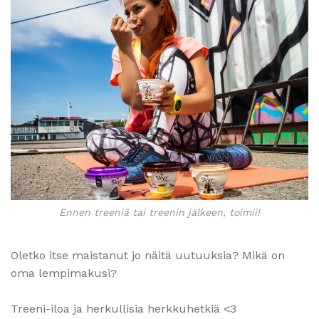
Ennen treeniä tai treenin jälkeen, toimii!
Oletko itse maistanut jo näitä uutuuksia? Mikä on
oma lempimakusi?
Treeni-iloa ja herkullisia herkkuhetkiä <3