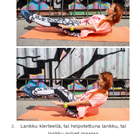
Lankku kierteellä, tai helpotettuna lankku, tai
lankku polvet maassa