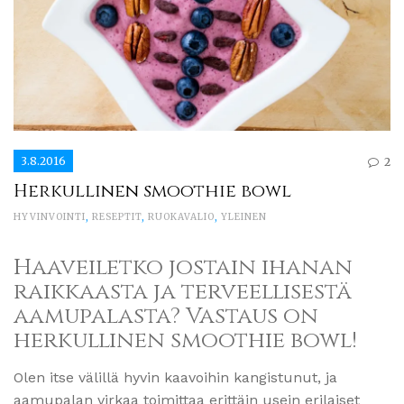
3.8.2016
2
Herkullinen smoothie bowl
HYVINVOINTI
,
RESEPTIT
,
RUOKAVALIO
,
YLEINEN
Haaveiletko jostain ihanan
raikkaasta ja terveellisestä
aamupalasta? Vastaus on
herkullinen smoothie bowl!
Olen itse välillä hyvin kaavoihin kangistunut, ja
aamupalan virkaa toimittaa erittäin usein erilaiset