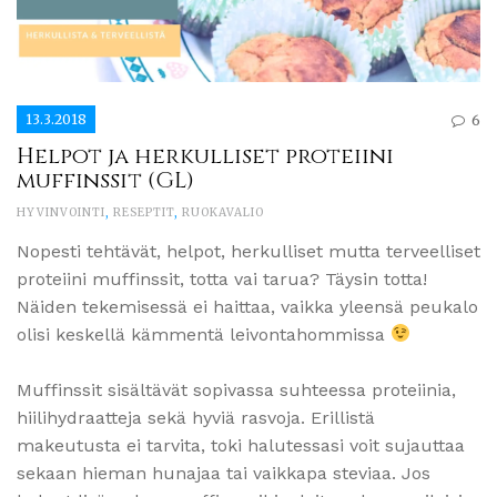
13.3.2018
6
Helpot ja herkulliset proteiini
muffinssit (GL)
HYVINVOINTI
,
RESEPTIT
,
RUOKAVALIO
Nopesti tehtävät, helpot, herkulliset mutta terveelliset
proteiini muffinssit, totta vai tarua? Täysin totta!
Näiden tekemisessä ei haittaa, vaikka yleensä peukalo
olisi keskellä kämmentä leivontahommissa
Muffinssit sisältävät sopivassa suhteessa proteiinia,
hiilihydraatteja sekä hyviä rasvoja. Erillistä
makeutusta ei tarvita, toki halutessasi voit sujauttaa
sekaan hieman hunajaa tai vaikkapa steviaa. Jos