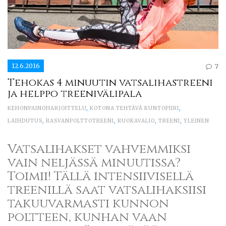
12.6.2016
7
Tehokas 4 minuutin vatsalihastreeni
ja helppo treenivälipala
KEHONPAINOHARJOITTELU
,
KOTONA TEHTÄVÄ KUNTOPIIRI
,
LAIHDUTUS
,
RASVANPOLTTOTREENI
,
RUOKAVALIO
,
TREENI
,
YLEINEN
Vatsalihakset vahvemmiksi
vain neljässä minuutissa?
Toimii! Tällä intensiivisellä
treenillä saat vatsalihaksiisi
takuuvarmasti kunnon
poltteen, kunhan vaan