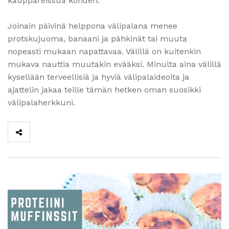
kauppareissua kohden.
Joinain päivinä helppona välipalana menee
protskujuoma, banaani ja pähkinät tai muuta
nopeasti mukaan napattavaa. Välillä on kuitenkin
mukava nauttia muutakin evääksi. Minulta aina välillä
kysellään terveellisiä ja hyviä välipalaideoita ja
ajattelin jakaa teille tämän hetken oman suosikki
välipalaherkkuni.