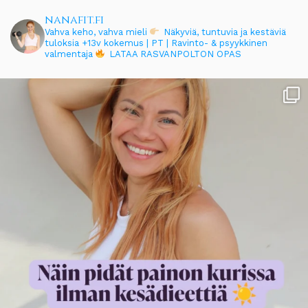
nanafit.fi
Vahva keho, vahva mieli
Näkyviä, tuntuvia ja kestäviä
tuloksia
+13v kokemus | PT | Ravinto- & psyykkinen
valmentaja
LATAA RASVANPOLTON OPAS