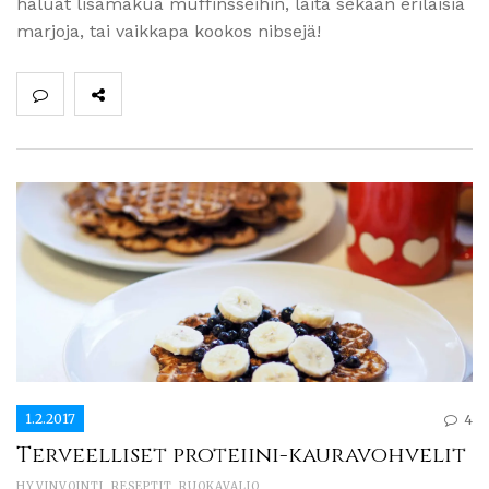
haluat lisämakua muffinsseihin, laita sekaan erilaisia
marjoja, tai vaikkapa kookos nibsejä!
1.2.2017
4
Terveelliset proteiini-kauravohvelit
HYVINVOINTI
,
RESEPTIT
,
RUOKAVALIO