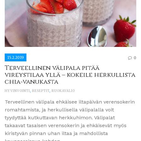
15.2.2019
0
Terveellinen välipala pitää
vireystilaa yllä – kokeile herkullista
chia-vanukasta
HYVINVOINTI
,
RESEPTIT
,
RUOKAVALIO
Terveellinen välipala ehkäisee iltapäivän verensokerin
romahtamista, ja herkullisella välipalalla voit
tyydyttää kutkuttavan herkkuhimon. Välipalat
takaavat tasaisen verensokerin ja ehkäisevät myös
kiristyvän pinnan uhan iltaa ja mahdollista