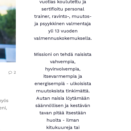
vuotias koulutettu ja
sertifioitu personal
trainer, ravinto-, muutos-
ja psyykkinen valmentaja
yli 13 vuoden
valmennuskokemuksella.
Missioni on tehdä naisista
vahvempia,
hyvinvoivempia,
2
itsevarmempia ja
energisempiä - ulkoisista
muutoksista tinkimättä.
Autan naisia löytämään
myös
säännöllisen ja kestävän
eni,
tavan pitää itsestään
huolta - ilman
kitukuureja tai
i