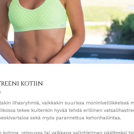
TREENI KOTIIN
N
itakin lihasryhmiä, vaikkakin suurissa moninivelliikkeissä 
iikossa tekee kuitenkin hyvää tehdä erillinen vatsalihastre
keskivartaloa sekä myös parannettua kehonhallintaa.
 kotona, reissussa tai vaikkapa saliohjelman päätteeksi ta