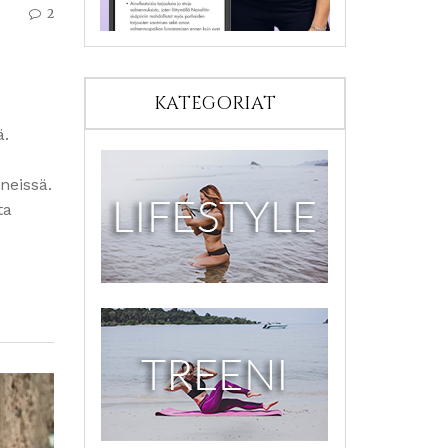
2
KATEGORIAT
ä.
neissä.
ta