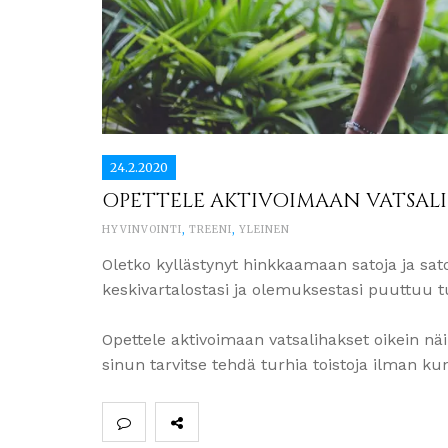
24.2.2020
OPETTELE AKTIVOIMAAN VATSALI
HYVINVOINTI
,
TREENI
,
YLEINEN
Oletko kyllästynyt hinkkaamaan satoja ja sato
keskivartalostasi ja olemuksestasi puuttuu tu
Opettele aktivoimaan vatsalihakset oikein näill
sinun tarvitse tehdä turhia toistoja ilman k