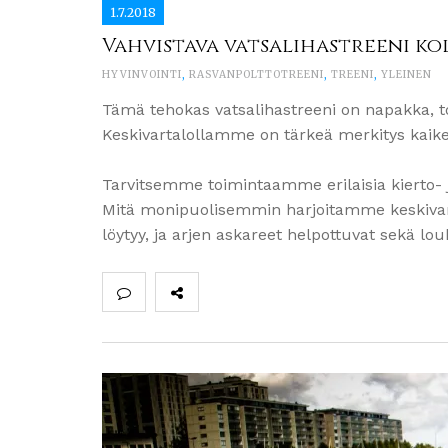
1.7.2018
Vahvistava vatsalihastreeni ko
HYVINVOINTI
,
RASVANPOLTTOTREENI
,
TREENI
,
YLEINEN
Tämä tehokas vatsalihastreeni on napakka, to
Keskivartalollamme on tärkeä merkitys kaike
Tarvitsemme toimintaamme erilaisia kierto- ja 
Mitä monipuolisemmin harjoitamme keskivart
löytyy, ja arjen askareet helpottuvat sekä lo