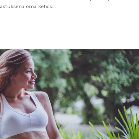
i vastuksena oma kehosi.