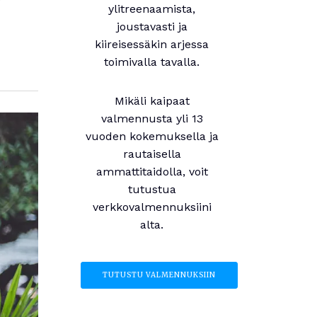
ylitreenaamista,
joustavasti ja
kiireisessäkin arjessa
toimivalla tavalla.
Mikäli kaipaat
valmennusta yli 13
vuoden kokemuksella ja
rautaisella
ammattitaidolla, voit
tutustua
verkkovalmennuksiini
alta.
TUTUSTU VALMENNUKSIIN