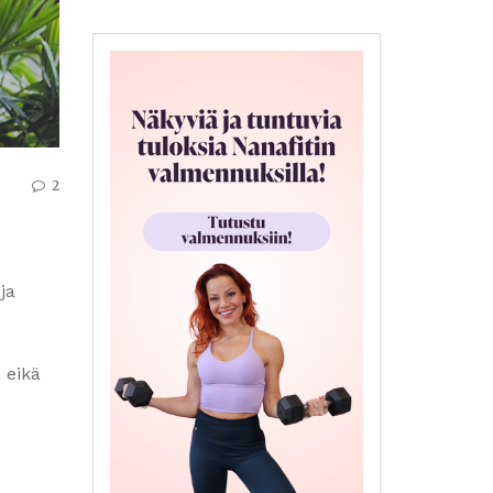
2
ja
, eikä