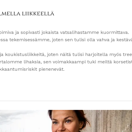
lmella liikkeellä
imiva ja sopivasti jokaista vatsalihastamme kuormittava.
ssa tekemisessämme, joten sen tulisi olla vahva ja kestäv
koukistusliikkeitä, joten näitä tulisi harjoitella myös tree
alomme lihaksia, sen voimakkaampi tuki meiltä korsetis
ukkaantumisriskit pienenevät.