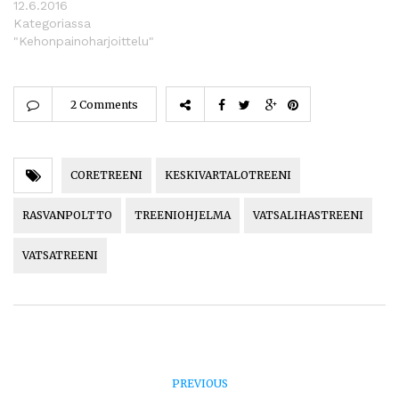
12.6.2016
Kategoriassa
"Kehonpainoharjoittelu"
2 Comments
CORETREENI
KESKIVARTALOTREENI
RASVANPOLTTO
TREENIOHJELMA
VATSALIHASTREENI
VATSATREENI
PREVIOUS