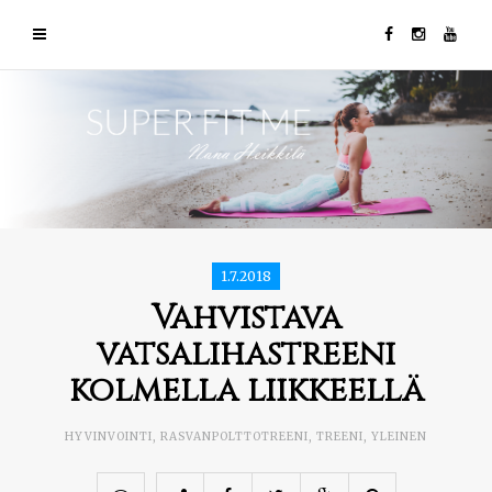
1.7.2018
Vahvistava
vatsalihastreeni
kolmella liikkeellä
HYVINVOINTI
,
RASVANPOLTTOTREENI
,
TREENI
,
YLEINEN