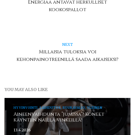
Energiaa antavat herkulliset
kookospallot
NEXT
Millaisia tuloksia voi
kehonpainotreenillä saada aikaiseksi?
YOU MAY ALSO LIKE
HYVINVOINTI, LAIHDUTUS, RUOKAVALIO, YLEINEN
Aineenvaihdunta ”jumissa”? Koneet
käyntiin näillä vinkeillä!
13.4.2026