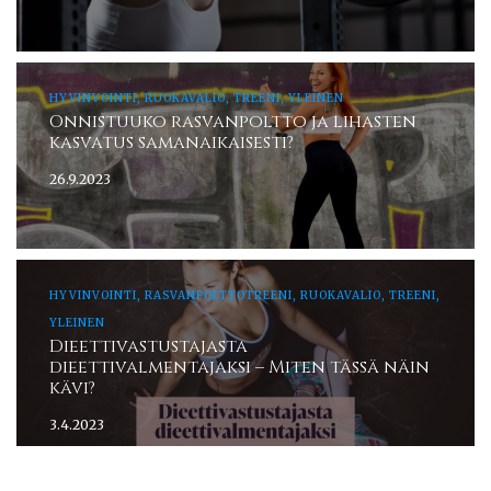
HYVINVOINTI, RUOKAVALIO, TREENI, YLEINEN
Onnistuuko rasvanpoltto ja lihasten
kasvatus samanaikaisesti?
26.9.2023
HYVINVOINTI, RASVANPOLTTOTREENI, RUOKAVALIO, TREENI,
YLEINEN
Dieettivastustajasta
dieettivalmentajaksi – Miten tässä näin
kävi?
3.4.2023