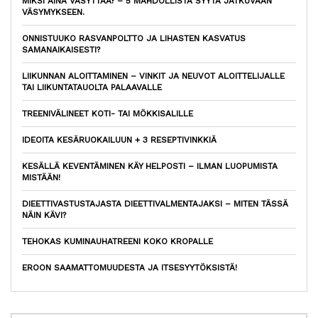
MIKSI AINA VÄSYTTÄÄ? – 5 MAHDOLLISTA SYYTÄ JATKUVAAN
VÄSYMYKSEEN.
ONNISTUUKO RASVANPOLTTO JA LIHASTEN KASVATUS
SAMANAIKAISESTI?
LIIKUNNAN ALOITTAMINEN – VINKIT JA NEUVOT ALOITTELIJALLE
TAI LIIKUNTATAUOLTA PALAAVALLE
TREENIVÄLINEET KOTI- TAI MÖKKISALILLE
IDEOITA KESÄRUOKAILUUN + 3 RESEPTIVINKKIÄ
KESÄLLÄ KEVENTÄMINEN KÄY HELPOSTI – ILMAN LUOPUMISTA
MISTÄÄN!
DIEETTIVASTUSTAJASTA DIEETTIVALMENTAJAKSI – MITEN TÄSSÄ
NÄIN KÄVI?
TEHOKAS KUMINAUHATREENI KOKO KROPALLE
EROON SAAMATTOMUUDESTA JA ITSESYYTÖKSISTÄ!