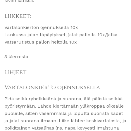
kiven kanssa.
Liikkeet:
Vartalonkierton ojennuksella 10x
Lankussa jalan täpäytykset, jalat pallolla 10x/jalka
Vatsarutistus pallon heitolla 10x
3 kierrosta
Ohjeet
Vartalonkierto ojennuksella
Pidä selkä ryhdikkäänä ja suorana, älä päästä selkää
pyöristymään. Lähde kiertämään yläkroppaa oikealle
puolelle, sitten vasemmalla ja lopulta suorista kädet
ja jalat suorana ilmaan. Liike lähtee keskivartalosta, ja
poikittainen vatsalihas (ns. napa kevyesti imaistuna