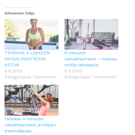
Aiheeseen liittyy
TEHOKAS 4 LIIKKEEN
6 minuutin
VATSALIHASTREENI
vatsalihastreeni – nopeaa
KOTIIN
mutta tehokasta
8.6.2020
6.5.2020
Kategoriassa "Hyvinvointi"
Kategoriassa "Hyvinvointi"
Tehokas 4 minuutin
vatsalihastreeni ja helppo
treenivälipala