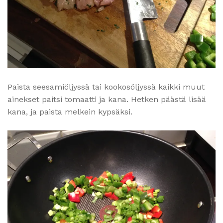
Paista seesamiöljyssä tai kookosöljyssä kaikki muut
ainekset paitsi tomaatti ja kana. Hetken päästä lisää
kana, ja paista melkein kypsäksi.