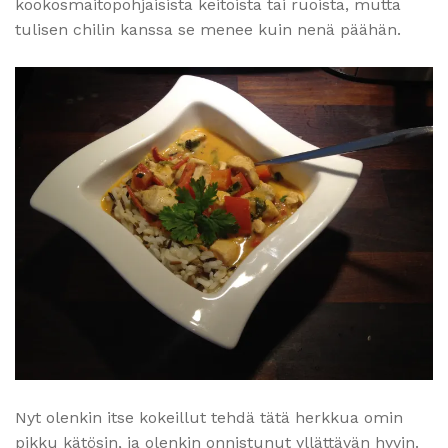
kookosmaitopohjaisista keitoista tai ruoista, mutta
tulisen chilin kanssa se menee kuin nenä päähän.
Nyt olenkin itse kokeillut tehdä tätä herkkua omin
pikku kätösin, ja olenkin onnistunut yllättävän hyvin.