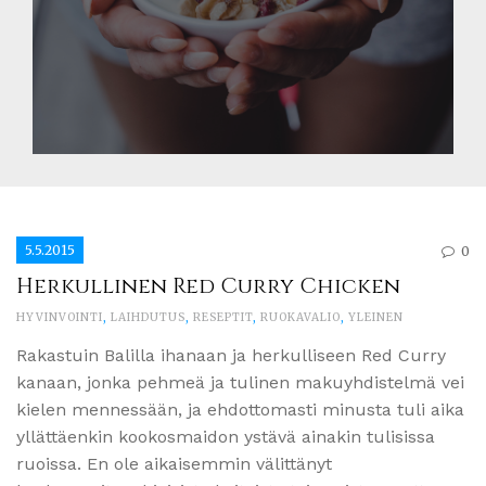
5.5.2015
0
Herkullinen Red Curry Chicken
HYVINVOINTI
,
LAIHDUTUS
,
RESEPTIT
,
RUOKAVALIO
,
YLEINEN
Rakastuin Balilla ihanaan ja herkulliseen Red Curry
kanaan, jonka pehmeä ja tulinen makuyhdistelmä vei
kielen mennessään, ja ehdottomasti minusta tuli aika
yllättäenkin kookosmaidon ystävä ainakin tulisissa
ruoissa. En ole aikaisemmin välittänyt