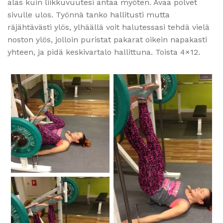
alas kuin liikkuvuutesi antaa myöten. Avaa polvet
sivulle ulos. Työnnä tanko hallitusti mutta
räjähtävästi ylös, ylhäällä voit halutessasi tehdä vielä
noston ylös, jolloin puristat pakarat oikein napakasti
yhteen, ja pidä keskivartalo hallittuna. Toista 4×12.