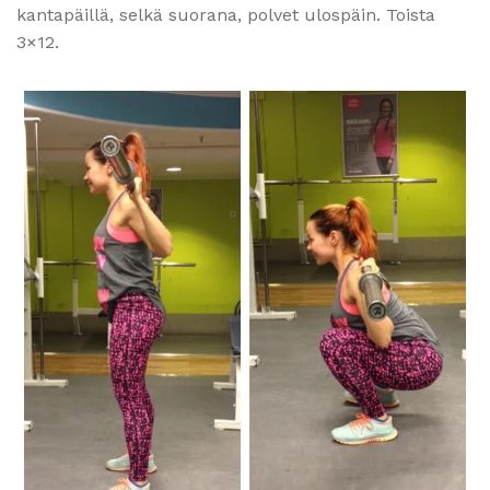
kantapäillä, selkä suorana, polvet ulospäin. Toista
3×12.