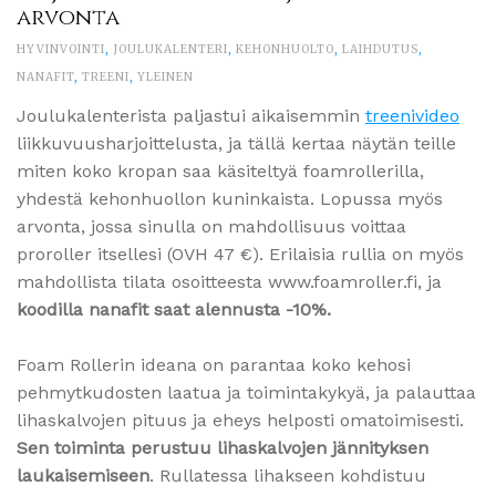
arvonta
HYVINVOINTI
,
JOULUKALENTERI
,
KEHONHUOLTO
,
LAIHDUTUS
,
NANAFIT
,
TREENI
,
YLEINEN
Joulukalenterista paljastui aikaisemmin
treenivideo
liikkuvuusharjoittelusta, ja tällä kertaa näytän teille
miten koko kropan saa käsiteltyä foamrollerilla,
yhdestä kehonhuollon kuninkaista. Lopussa myös
arvonta, jossa sinulla on mahdollisuus voittaa
proroller itsellesi (OVH 47 €). Erilaisia rullia on myös
mahdollista tilata osoitteesta www.foamroller.fi, ja
koodilla nanafit saat alennusta -10%.
Foam Rollerin ideana on parantaa koko kehosi
pehmytkudosten laatua ja toimintakykyä, ja palauttaa
lihaskalvojen pituus ja eheys helposti omatoimisesti.
Sen toiminta perustuu lihaskalvojen jännityksen
laukaisemiseen
. Rullatessa lihakseen kohdistuu