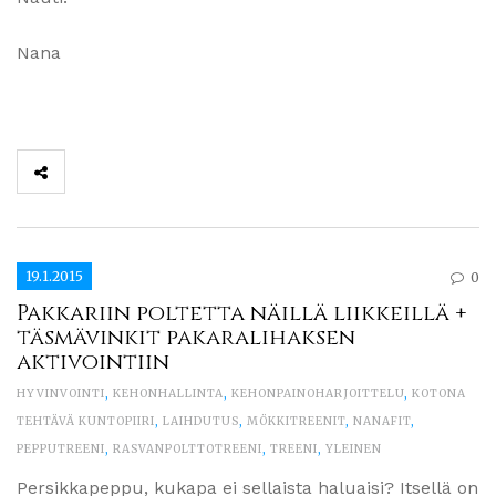
Nana
19.1.2015
0
Pakkariin poltetta näillä liikkeillä +
täsmävinkit pakaralihaksen
aktivointiin
HYVINVOINTI
,
KEHONHALLINTA
,
KEHONPAINOHARJOITTELU
,
KOTONA
TEHTÄVÄ KUNTOPIIRI
,
LAIHDUTUS
,
MÖKKITREENIT
,
NANAFIT
,
PEPPUTREENI
,
RASVANPOLTTOTREENI
,
TREENI
,
YLEINEN
Persikkapeppu, kukapa ei sellaista haluaisi? Itsellä on