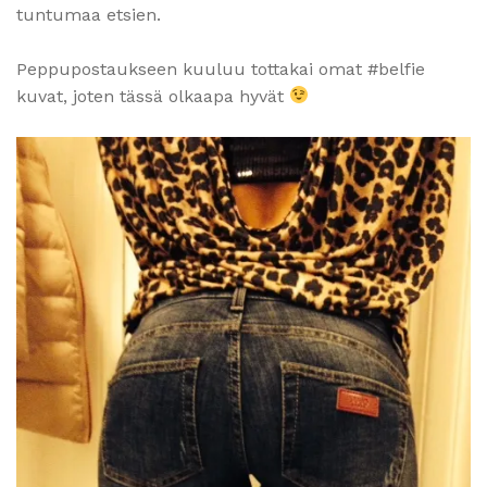
tuntumaa etsien.
Peppupostaukseen kuuluu tottakai omat #belfie
kuvat, joten tässä olkaapa hyvät