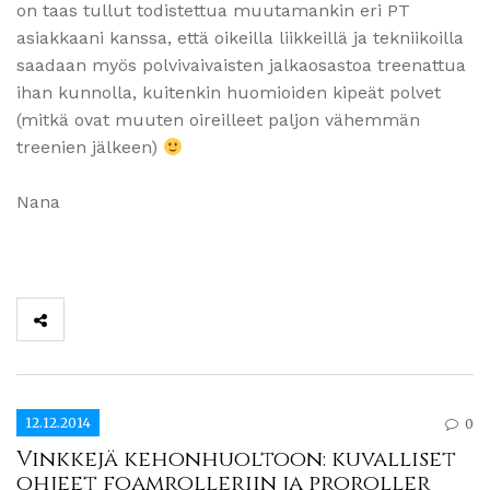
on taas tullut todistettua muutamankin eri PT
asiakkaani kanssa, että oikeilla liikkeillä ja tekniikoilla
saadaan myös polvivaivaisten jalkaosastoa treenattua
ihan kunnolla, kuitenkin huomioiden kipeät polvet
(mitkä ovat muuten oireilleet paljon vähemmän
treenien jälkeen)
Nana
12.12.2014
0
Vinkkejä kehonhuoltoon: kuvalliset
ohjeet foamrolleriin ja proroller