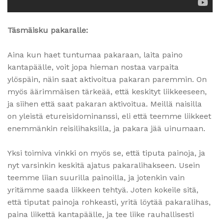
Täsmäisku pakaralle:
Aina kun haet tuntumaa pakaraan, laita paino
kantapäälle, voit jopa hieman nostaa varpaita
ylöspäin, näin saat aktivoitua pakaran paremmin. On
myös äärimmäisen tärkeää, että keskityt liikkeeseen,
ja siihen että saat pakaran aktivoitua. Meillä naisilla
on yleistä etureisidominanssi, eli että teemme liikkeet
enemmänkin reisilihaksilla, ja pakara jää uinumaan.
Yksi toimiva vinkki on myös se, että tiputa painoja, ja
nyt varsinkin keskitä ajatus pakaralihakseen. Usein
teemme liian suurilla painoilla, ja jotenkin vain
yritämme saada liikkeen tehtyä. Joten kokeile sitä,
että tiputat painoja rohkeasti, yritä löytää pakaralihas,
paina liikettä kantapäälle, ja tee liike rauhallisesti