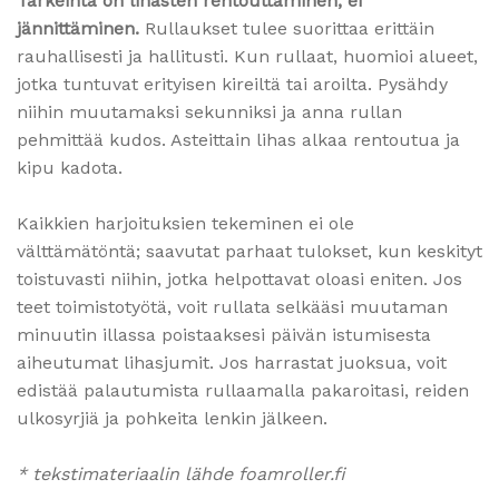
Tärkeintä on lihasten rentouttaminen, ei
jännittäminen.
Rullaukset tulee suorittaa erittäin
rauhallisesti ja hallitusti. Kun rullaat, huomioi alueet,
jotka tuntuvat erityisen kireiltä tai aroilta. Pysähdy
niihin muutamaksi sekunniksi ja anna rullan
pehmittää kudos. Asteittain lihas alkaa rentoutua ja
kipu kadota.
Kaikkien harjoituksien tekeminen ei ole
välttämätöntä; saavutat parhaat tulokset, kun keskityt
toistuvasti niihin, jotka helpottavat oloasi eniten. Jos
teet toimistotyötä, voit rullata selkääsi muutaman
minuutin illassa poistaaksesi päivän istumisesta
aiheutumat lihasjumit. Jos harrastat juoksua, voit
edistää palautumista rullaamalla pakaroitasi, reiden
ulkosyrjiä ja pohkeita lenkin jälkeen.
* tekstimateriaalin lähde foamroller.fi