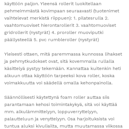
käyttöön paljon. Yleensä rollerit luokitellaan
pehmeimmästä kovimpaan seuraavasti (tuotenimet
vaihtelevat merkistä riippuen): 1. pilatesrulla 2.
vaahtomuoviset hierontarollerit 3. vaahtomuoviset
gridrollerit (nystyrät) 4. proroller muoviputki
päällysteellä 5. pvc rumbleroller (nystyrät)
Yleisesti ottaen, mitä paremmassa kunnossa lihakset
ja pehmytkudokset ovat, sitä kovemmalla rullalla
käsittelyä pystyy tekemään. Kannattaa kuitenkin heti
alkuun ottaa käyttöön tarpeeksi kova roller, koska
voimakkuutta voi säädellä omalla kehonpainolla.
Säännöllisesti käytettynä foam roller auttaa siis
parantamaan kehosi toimintakykyä, sitä voi käyttää
mm. alkulämmittelyyn, loppuverryttelyyn,
palautteluun ja venyttelyyn. Osa harjoituksista voi
tuntua aluksi kivuliailta, mutta muutamassa viikossa