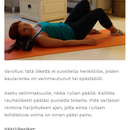
Varoitus: tätä liikettä ei suositella henkilöille, joiden
kaularanka on vammautunut tai epästabiili.
Asetu selinmakuulle, niska rullan päällä. Kallista
rauhallisesti päätäsi puolelta toiselle. Pidä vartalosi
rentona harjoituksen ajan, jotta ainoa rullaan
kohdistuva voima on oman pääsi paino.
Sääri/Penikat: