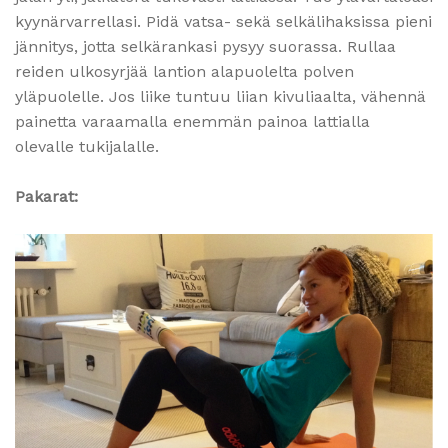
kyynärvarrellasi. Pidä vatsa- sekä selkälihaksissa pieni
jännitys, jotta selkärankasi pysyy suorassa. Rullaa
reiden ulkosyrjää lantion alapuolelta polven
yläpuolelle. Jos liike tuntuu liian kivuliaalta, vähennä
painetta varaamalla enemmän painoa lattialla
olevalle tukijalalle.
Pakarat: