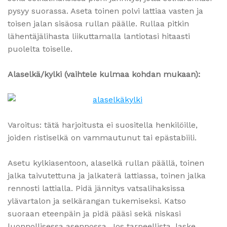
pysyy suorassa. Aseta toinen polvi lattiaa vasten ja
toisen jalan sisäosa rullan päälle. Rullaa pitkin
lähentäjälihasta liikuttamalla lantiotasi hitaasti
puolelta toiselle.
Alaselkä/kylki (vaihtele kulmaa kohdan mukaan):
Varoitus: tätä harjoitusta ei suositella henkilöille,
joiden ristiselkä on vammautunut tai epästabiili.
Asetu kylkiasentoon, alaselkä rullan päällä, toinen
jalka taivutettuna ja jalkaterä lattiassa, toinen jalka
rennosti lattialla. Pidä jännitys vatsalihaksissa
ylävartalon ja selkärangan tukemiseksi. Katso
suoraan eteenpäin ja pidä pääsi sekä niskasi
luonnollisessa asennossa. Jos tarpeellista, laske