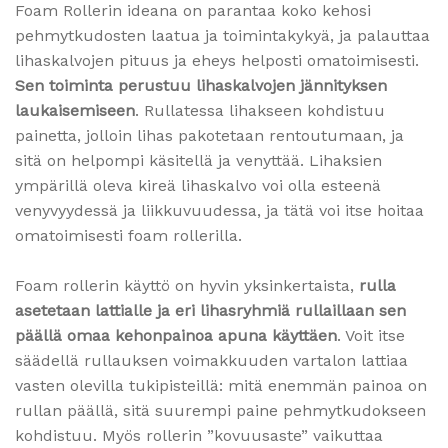
Foam Rollerin ideana on parantaa koko kehosi
pehmytkudosten laatua ja toimintakykyä, ja palauttaa
lihaskalvojen pituus ja eheys helposti omatoimisesti.
Sen toiminta perustuu lihaskalvojen jännityksen
laukaisemiseen
. Rullatessa lihakseen kohdistuu
painetta, jolloin lihas pakotetaan rentoutumaan, ja
sitä on helpompi käsitellä ja venyttää. Lihaksien
ympärillä oleva kireä lihaskalvo voi olla esteenä
venyvyydessä ja liikkuvuudessa, ja tätä voi itse hoitaa
omatoimisesti foam rollerilla.
Foam rollerin käyttö on hyvin yksinkertaista,
rulla
asetetaan lattialle ja eri lihasryhmiä rullaillaan sen
päällä omaa kehonpainoa apuna käyttäen
. Voit itse
säädellä rullauksen voimakkuuden vartalon lattiaa
vasten olevilla tukipisteillä: mitä enemmän painoa on
rullan päällä, sitä suurempi paine pehmytkudokseen
kohdistuu. Myös rollerin ”kovuusaste” vaikuttaa