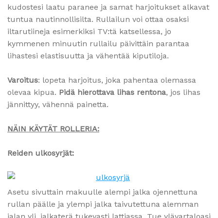
kudostesi laatu paranee ja samat harjoitukset alkavat
tuntua nautinnollisilta. Rullailun voi ottaa osaksi
iltarutiineja esimerkiksi TV:tä katsellessa, jo
kymmenen minuutin rullailu päivittäin parantaa
lihastesi elastisuutta ja vähentää kiputiloja.
Varoitus
: lopeta harjoitus, joka pahentaa olemassa
olevaa kipua.
Pidä hierottava lihas rentona
, jos lihas
jännittyy, vähennä painetta.
NÄIN KÄYTÄT ROLLERIA:
Reiden ulkosyrjät:
Asetu sivuttain makuulle alempi jalka ojennettuna
rullan päälle ja ylempi jalka taivutettuna alemman
jalan yli, jalkaterä tukevasti lattiassa. Tue ylävartaloasi