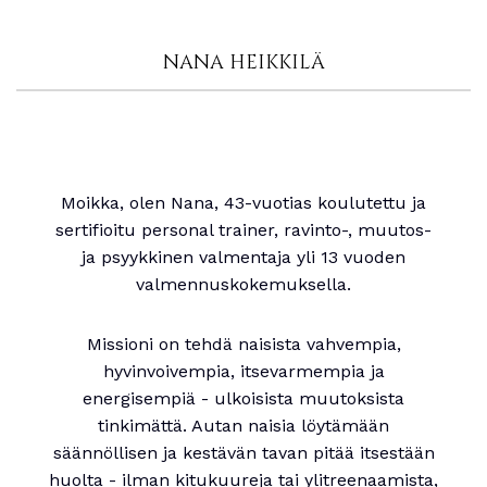
NANA HEIKKILÄ
Moikka, olen Nana, 43-vuotias koulutettu ja
sertifioitu personal trainer, ravinto-, muutos-
ja psyykkinen valmentaja yli 13 vuoden
valmennuskokemuksella.
Missioni on tehdä naisista vahvempia,
hyvinvoivempia, itsevarmempia ja
energisempiä - ulkoisista muutoksista
tinkimättä. Autan naisia löytämään
säännöllisen ja kestävän tavan pitää itsestään
huolta - ilman kitukuureja tai ylitreenaamista,