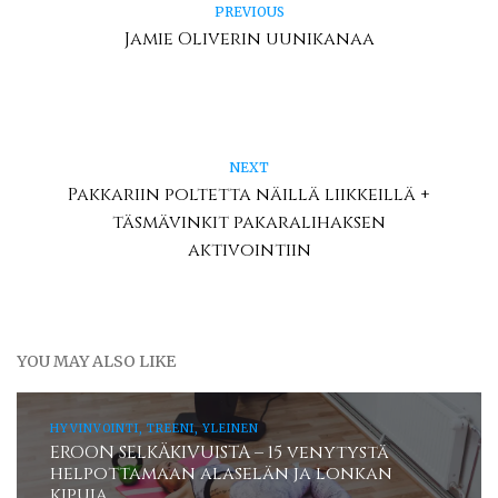
PREVIOUS
Jamie Oliverin uunikanaa
NEXT
Pakkariin poltetta näillä liikkeillä +
täsmävinkit pakaralihaksen
aktivointiin
YOU MAY ALSO LIKE
HYVINVOINTI, TREENI, YLEINEN
EROON SELKÄKIVUISTA – 15 venytystä
helpottamaan alaselän ja lonkan
kipuja