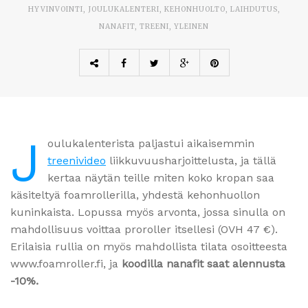
HYVINVOINTI
,
JOULUKALENTERI
,
KEHONHUOLTO
,
LAIHDUTUS
,
NANAFIT
,
TREENI
,
YLEINEN
J
oulukalenterista paljastui aikaisemmin
treenivideo
liikkuvuusharjoittelusta, ja tällä
kertaa näytän teille miten koko kropan saa
käsiteltyä foamrollerilla, yhdestä kehonhuollon
kuninkaista. Lopussa myös arvonta, jossa sinulla on
mahdollisuus voittaa proroller itsellesi (OVH 47 €).
Erilaisia rullia on myös mahdollista tilata osoitteesta
www.foamroller.fi, ja
koodilla nanafit saat alennusta
-10%.