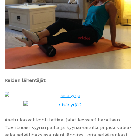
Reiden lähentäjät:
Asetu kasvot kohti lattiaa, jalat kevyesti harallaan.
Tue itseäsi kyynärpäillä ja kyynärvarsilla ja pidä vatsa-
sekä selkälihaksissa pieni jännitys, jotta selkärankasi