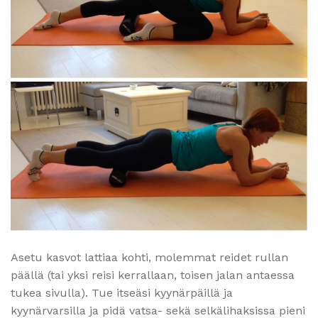
Asetu kasvot lattiaa kohti, molemmat reidet rullan
päällä (tai yksi reisi kerrallaan, toisen jalan antaessa
tukea sivulla). Tue itseäsi kyynärpäillä ja
kyynärvarsilla ja pidä vatsa- sekä selkälihaksissa pieni