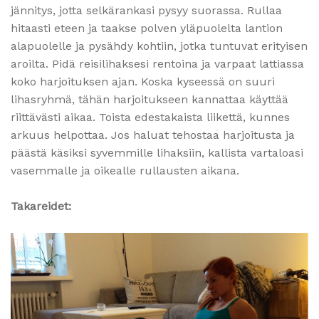
jännitys, jotta selkärankasi pysyy suorassa. Rullaa
hitaasti eteen ja taakse polven yläpuolelta lantion
alapuolelle ja pysähdy kohtiin, jotka tuntuvat erityisen
aroilta. Pidä reisilihaksesi rentoina ja varpaat lattiassa
koko harjoituksen ajan. Koska kyseessä on suuri
lihasryhmä, tähän harjoitukseen kannattaa käyttää
riittävästi aikaa. Toista edestakaista liikettä, kunnes
arkuus helpottaa. Jos haluat tehostaa harjoitusta ja
päästä käsiksi syvemmille lihaksiin, kallista vartaloasi
vasemmalle ja oikealle rullausten aikana.
Takareidet: