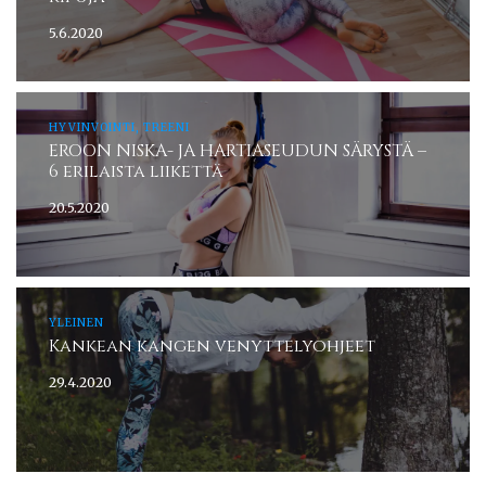
5.6.2020
HYVINVOINTI, TREENI
EROON NISKA- JA HARTIASEUDUN SÄRYSTÄ –
6 erilaista liikettä
20.5.2020
YLEINEN
Kankean kangen venyttelyohjeet
29.4.2020