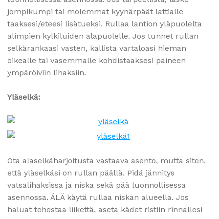
jompikumpi tai molemmat kyynärpäät lattialle
taaksesi/eteesi lisätueksi. Rullaa lantion yläpuolelta
alimpien kylkiluiden alapuolelle. Jos tunnet rullan
selkärankaasi vasten, kallista vartaloasi hieman
oikealle tai vasemmalle kohdistaaksesi paineen
ympäröiviin lihaksiin.
Yläselkä:
Ota alaselkäharjoitusta vastaava asento, mutta siten,
että yläselkäsi on rullan päällä. Pidä jännitys
vatsalihaksissa ja niska sekä pää luonnollisessa
asennossa. ÄLÄ käytä rullaa niskan alueella. Jos
haluat tehostaa liikettä, aseta kädet ristiin rinnallesi