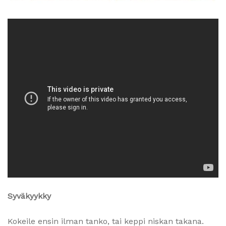
Syväkyykky
Kokeile ensin ilman tanko, tai keppi niskan takana.