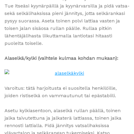
Tue itseäsi kyynärpäillä ja kyynärvarsilla ja pidä vatsa-
sekä selkälihaksissa pieni jännitys, jotta selkärankasi
pysyy suorassa. Aseta toinen polvi lattiaa vasten ja
toisen jalan sisäosa rullan päälle. Rullaa pitkin
lähentäjälihasta liikuttamalla lantiotasi hitaasti
puolelta toiselle.
Alaselkä/kylki (vaihtele kulmaa kohdan mukaan):
Varoitus: tätä harjoitusta ei suositella henkilöille,
joiden ristiselkä on vammautunut tai epästabiili.
Asetu kylkiasentoon, alaselkä rullan päällä, toinen
jalka taivutettuna ja jalkaterä lattiassa, toinen jalka
rennosti lattialla. Pidä jännitys vatsalihaksissa
ylävartalon ja selkärangan tukemiseksi. Katso