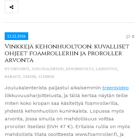
12.12.2014
0
Vinkkejä kehonhuoltoon: kuvalliset
ohjeet foamrolleriin ja proroller
arvonta
HYVINVOINTI
,
JOULUKALENTERI
,
KEHONHUOLTO
,
LAIHDUTUS
,
NANAFIT
,
TREENI
,
YLEINEN
Joulukalenterista paljastui aikaisemmin
treenivideo
liikkuvuusharjoittelusta, ja tällä kertaa näytän teille
miten koko kropan saa käsiteltyä foamrollerilla,
yhdestä kehonhuollon kuninkaista. Lopussa myös
arvonta, jossa sinulla on mahdollisuus voittaa
proroller itsellesi (OVH 47 €). Erilaisia rullia on myös
mahdollista tilata osoitteesta www.foamroller.fi, ja