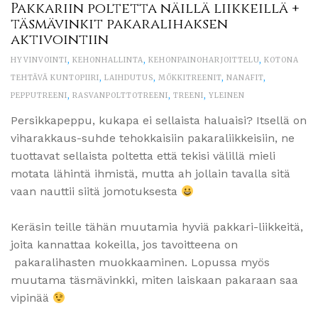
Pakkariin poltetta näillä liikkeillä +
täsmävinkit pakaralihaksen
aktivointiin
HYVINVOINTI
,
KEHONHALLINTA
,
KEHONPAINOHARJOITTELU
,
KOTONA
TEHTÄVÄ KUNTOPIIRI
,
LAIHDUTUS
,
MÖKKITREENIT
,
NANAFIT
,
PEPPUTREENI
,
RASVANPOLTTOTREENI
,
TREENI
,
YLEINEN
Persikkapeppu, kukapa ei sellaista haluaisi? Itsellä on
viharakkaus-suhde tehokkaisiin pakaraliikkeisiin, ne
tuottavat sellaista poltetta että tekisi välillä mieli
motata lähintä ihmistä, mutta ah jollain tavalla sitä
vaan nauttii siitä jomotuksesta
Keräsin teille tähän muutamia hyviä pakkari-liikkeitä,
joita kannattaa kokeilla, jos tavoitteena on
pakaralihasten muokkaaminen. Lopussa myös
muutama täsmävinkki, miten laiskaan pakaraan saa
vipinää