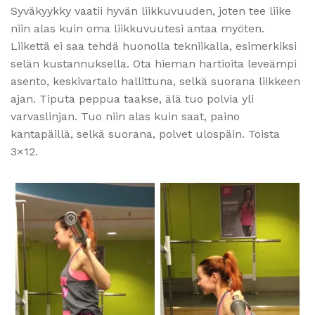
Syväkyykky vaatii hyvän liikkuvuuden, joten tee liike
niin alas kuin oma liikkuvuutesi antaa myöten.
Liikettä ei saa tehdä huonolla tekniikalla, esimerkiksi
selän kustannuksella. Ota hieman hartioita leveämpi
asento, keskivartalo hallittuna, selkä suorana liikkeen
ajan. Tiputa peppua taakse, älä tuo polvia yli
varvaslinjan. Tuo niin alas kuin saat, paino
kantapäillä, selkä suorana, polvet ulospäin. Toista
3×12.