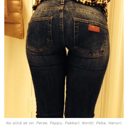
No siinä se on. Perse. Peppu. Pakkari. Kontti. Peba. Hanuri.