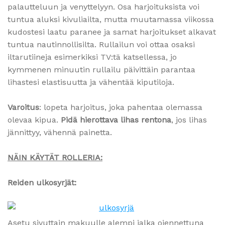
palautteluun ja venyttelyyn. Osa harjoituksista voi
tuntua aluksi kivuliailta, mutta muutamassa viikossa
kudostesi laatu paranee ja samat harjoitukset alkavat
tuntua nautinnollisilta. Rullailun voi ottaa osaksi
iltarutiineja esimerkiksi TV:tä katsellessa, jo
kymmenen minuutin rullailu päivittäin parantaa
lihastesi elastisuutta ja vähentää kiputiloja.
Varoitus
: lopeta harjoitus, joka pahentaa olemassa
olevaa kipua.
Pidä hierottava lihas rentona
, jos lihas
jännittyy, vähennä painetta.
NÄIN KÄYTÄT ROLLERIA:
Reiden ulkosyrjät:
Asetu sivuttain makuulle alempi jalka ojennettuna