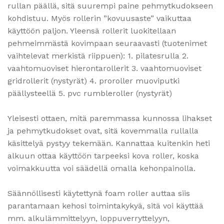
rullan päällä, sitä suurempi paine pehmytkudokseen
kohdistuu. Myös rollerin ”kovuusaste” vaikuttaa
käyttöön paljon. Yleensä rollerit luokitellaan
pehmeimmästä kovimpaan seuraavasti (tuotenimet
vaihtelevat merkistä riippuen): 1. pilatesrulla 2.
vaahtomuoviset hierontarollerit 3. vaahtomuoviset
gridrollerit (nystyrät) 4. proroller muoviputki
päällysteellä 5. pvc rumbleroller (nystyrät)
Yleisesti ottaen, mitä paremmassa kunnossa lihakset
ja pehmytkudokset ovat, sitä kovemmalla rullalla
käsittelyä pystyy tekemään. Kannattaa kuitenkin heti
alkuun ottaa käyttöön tarpeeksi kova roller, koska
voimakkuutta voi säädellä omalla kehonpainolla.
Säännöllisesti käytettynä foam roller auttaa siis
parantamaan kehosi toimintakykyä, sitä voi käyttää
mm. alkulämmittelyyn, loppuverryttelyyn,