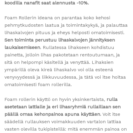
koodilla nanafit saat alennusta -10%.
Foam Rollerin ideana on parantaa koko kehosi
pehmytkudosten laatua ja toimintakykyä, ja palauttaa
lihaskalvojen pituus ja eheys helposti omatoimisesti.
Sen toiminta perustuu lihaskalvojen jännityksen
laukaisemiseen
. Rullatessa lihakseen kohdistuu
painetta, jolloin lihas pakotetaan rentoutumaan, ja
sitä on helpompi käsitellä ja venyttää. Lihaksien
ympärillä oleva kireä lihaskalvo voi olla esteenä
venyvyydessä ja liikkuvuudessa, ja tätä voi itse hoitaa
omatoimisesti foam rollerilla.
Foam rollerin käyttö on hyvin yksinkertaista,
rulla
asetetaan lattialle ja eri lihasryhmiä rullaillaan sen
päällä omaa kehonpainoa apuna käyttäen
. Voit itse
säädellä rullauksen voimakkuuden vartalon lattiaa
vasten olevilla tukipisteillä: mitä enemmän painoa on