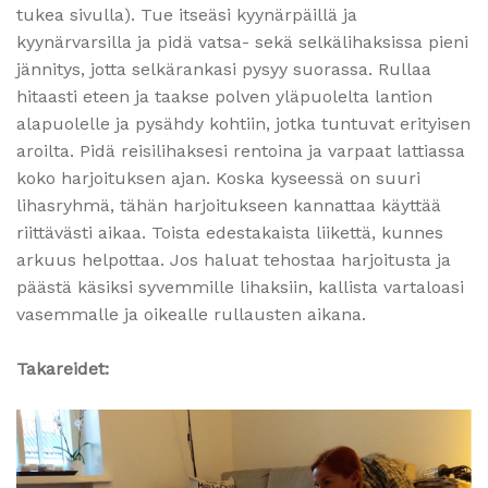
tukea sivulla). Tue itseäsi kyynärpäillä ja
kyynärvarsilla ja pidä vatsa- sekä selkälihaksissa pieni
jännitys, jotta selkärankasi pysyy suorassa. Rullaa
hitaasti eteen ja taakse polven yläpuolelta lantion
alapuolelle ja pysähdy kohtiin, jotka tuntuvat erityisen
aroilta. Pidä reisilihaksesi rentoina ja varpaat lattiassa
koko harjoituksen ajan. Koska kyseessä on suuri
lihasryhmä, tähän harjoitukseen kannattaa käyttää
riittävästi aikaa. Toista edestakaista liikettä, kunnes
arkuus helpottaa. Jos haluat tehostaa harjoitusta ja
päästä käsiksi syvemmille lihaksiin, kallista vartaloasi
vasemmalle ja oikealle rullausten aikana.
Takareidet: