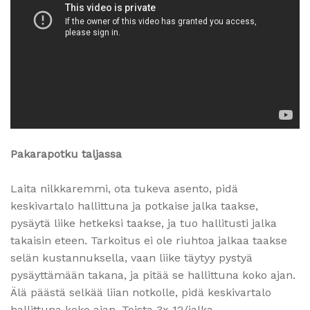
Pakarapotku taljassa
Laita nilkkaremmi, ota tukeva asento, pidä
keskivartalo hallittuna ja potkaise jalka taakse,
pysäytä liike hetkeksi taakse, ja tuo hallitusti jalka
takaisin eteen. Tarkoitus ei ole riuhtoa jalkaa taakse
selän kustannuksella, vaan liike täytyy pystyä
pysäyttämään takana, ja pitää se hallittuna koko ajan.
Älä päästä selkää liian notkolle, pidä keskivartalo
hallittuna koko ajan. Toista 3x 12/jalka.