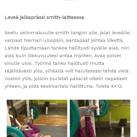
Leveä jalkaprässi smith-laitteessa
Asetu selinmakuulle smith-tangon alle, jalat leveälle,
varpaat hieman ulospäin, kantapäät johtaa liikettä.
Lähde tiputtamaan tankoa hallitusti syvälle alas, niin
alas kuin liikkuvuutesi antaa myöten. Avaa polvet
sivulle ulos. Työnnä tanko hallitusti mutta
räjähtävästi ylös, ylhäällä voit halutessasi tehdä vielä
noston ylös, jolloin puristat pakarat oikein napakasti
yhteen, ja pidä keskivartalo hallittuna. Toista 4×12.