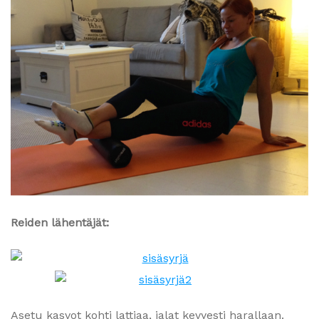
Reiden lähentäjät:
Asetu kasvot kohti lattiaa, jalat kevyesti harallaan.