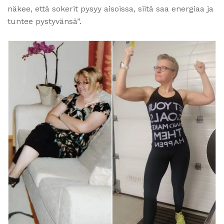
näkee, että sokerit pysyy aisoissa, siitä saa energiaa ja
tuntee pystyvänsä”.