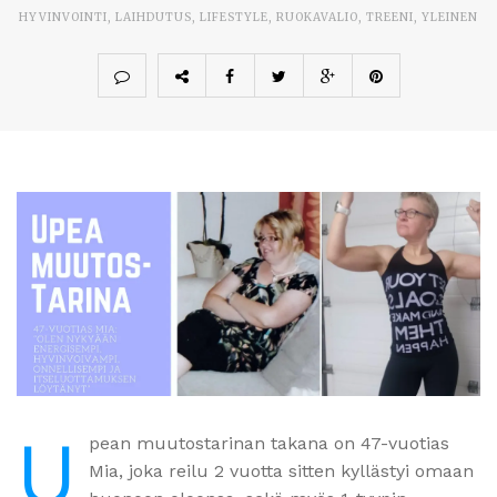
HYVINVOINTI
,
LAIHDUTUS
,
LIFESTYLE
,
RUOKAVALIO
,
TREENI
,
YLEINEN
U
pean muutostarinan takana on 47-vuotias
Mia, joka reilu 2 vuotta sitten kyllästyi omaan