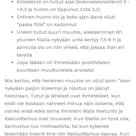
Kolesteroli on tullut alas (kokonaiskolesteroli 5 -
>4,2 ja huono on tippunut 3:sta 2,2)
Entinen huono olo ja koko ajan läsnä ollut
”paska fiilis” on kadonnut
Uneen tullut suuri muutos, aikaisemman 6h
yöunien tilalla nykyään unta kertyy 7,5-8 h ja
aamulla olo on niin virkeä, että jaksaa ihan eri
tavalla
Jopa lääkäri oli ihmeissään positiiviseen
suuntaan muuttuneista arvoista!
Mia kertoo, että henkinen muutos on ollut isoin: ”olen
nykyään paljon iloisempi ja nipotus on jäänyt
historiaan. Tutut ja läheiset ovat ihmetelleet, kun
eivät ole koskaan nähneet minua näin iloisena, että
olenko enää edes sama ihminen! Myös itsetunto ja
itseluottamus ovat nousseet. Kun itsellä on hyvä olla,
kannustus tuo motivaatiota, tai kun kykenee
tekemään treenit tms niin itseluottamus kasvaa. Kun