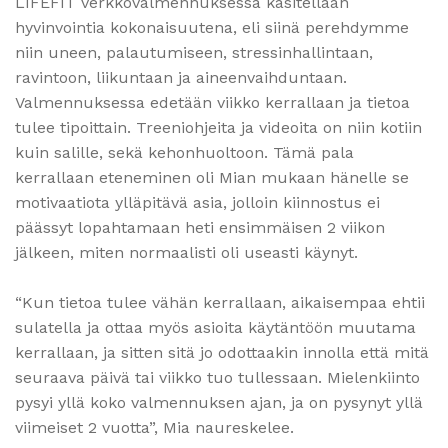
LIFEFIT verkkovalmennuksessa käsitellään
hyvinvointia kokonaisuutena, eli siinä perehdymme
niin uneen, palautumiseen, stressinhallintaan,
ravintoon, liikuntaan ja aineenvaihduntaan.
Valmennuksessa edetään viikko kerrallaan ja tietoa
tulee tipoittain. Treeniohjeita ja videoita on niin kotiin
kuin salille, sekä kehonhuoltoon. Tämä pala
kerrallaan eteneminen oli Mian mukaan hänelle se
motivaatiota ylläpitävä asia, jolloin kiinnostus ei
päässyt lopahtamaan heti ensimmäisen 2 viikon
jälkeen, miten normaalisti oli useasti käynyt.
“Kun tietoa tulee vähän kerrallaan, aikaisempaa ehtii
sulatella ja ottaa myös asioita käytäntöön muutama
kerrallaan, ja sitten sitä jo odottaakin innolla että mitä
seuraava päivä tai viikko tuo tullessaan. Mielenkiinto
pysyi yllä koko valmennuksen ajan, ja on pysynyt yllä
viimeiset 2 vuotta”, Mia naureskelee.