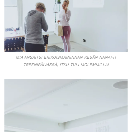
MIA ANSAITSI ERIKOISMAININNAN KESÄN NANAFIT
TREENIPÄIVÄSSÄ, ITKU TULI MOLEMMILLA!