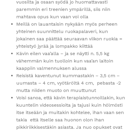
vuosilta ja osaan syödä jo huomattavasti
paremmin eri treenien ympärillä, siis niin
mahtava opus kun vaan voi olla
Meillä on lauantaisin nykyään myös perheen
yhteinen suunnittelu ruokapalaveri, kun
jokainen saa päättää seuraavan viikon ruokia =
yhteistyö jyrää ja lompakko kiittää
Kävin eilen vaa’alla – ja se näytti n. 5,5 kg
vähemmän kuin tuolloin kun vaa’an laitoin
kaappiin valmennuksen alussa
Reisistä kaventunut kummastakin – 3,5 cm –
uumasta – 4 cm, vyötäröltä 4 cm, pebasta -2
mutta niiden muoto on muuttunut
Voisi sanoa, että kävin terapiaistunnoillakin, kun
kuuntelin videosessioita ja tajusi kuin hölmösti
itse itseään ja muitakin kohtelee, ihan vaan sen
takia että itselle saa huonon olon ihan
pikkiriikkisestäkin asiasta. Ja nuo opukset ovat