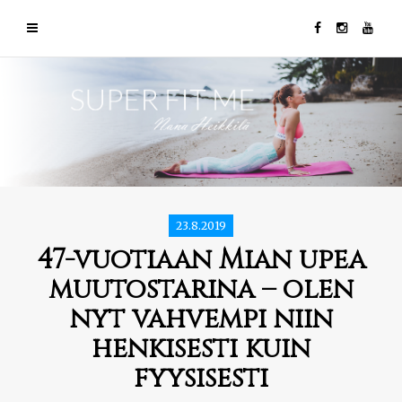
23.8.2019
47-vuotiaan Mian upea
muutostarina – olen
nyt vahvempi niin
henkisesti kuin
fyysisesti