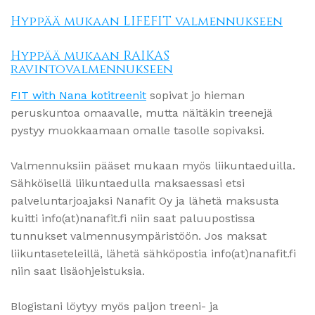
Hyppää mukaan LIFEFIT valmennukseen
Hyppää mukaan RAIKAS
ravintovalmennukseen
FIT with Nana kotitreenit
sopivat jo hieman
peruskuntoa omaavalle, mutta näitäkin treenejä
pystyy muokkaamaan omalle tasolle sopivaksi.
Valmennuksiin pääset mukaan myös liikuntaeduilla.
Sähköisellä liikuntaedulla maksaessasi etsi
palveluntarjoajaksi Nanafit Oy ja lähetä maksusta
kuitti info(at)nanafit.fi niin saat paluupostissa
tunnukset valmennusympäristöön. Jos maksat
liikuntaseteleillä, lähetä sähköpostia info(at)nanafit.fi
niin saat lisäohjeistuksia.
Blogistani löytyy myös paljon treeni- ja