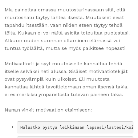
Mia painottaa omassa muutostarinassaan sitä, että
muutoshalu täytyy lähteä itsestä. Muutokset eivät
tapahdu itsestään, vaan niiden eteen täytyy tehdä
töitä. Kukaan ei voi näitä asioita toteuttaa puolestasi.
Alkuun uuden suunnan ottaminen elämässä voi
tuntua työläältä, mutta se myös palkitsee nopeasti.
Motivaattorit ja syyt muutokselle kannattaa tehdä
itselle selväksi heti alussa. Sisäiset motivaatiotekijät
ovat pysyvämpiä kuin ulkoiset. Eli muutosta
kannattaa lähteä tavoittelemaan oman itsensä takia,
ei esimerkiksi ympäristöstä tulevan paineen takia.
Nanan vinkit motivaation etsimiseen:
Haluatko pystyä leikkimään lapsesi/lastesi/koir