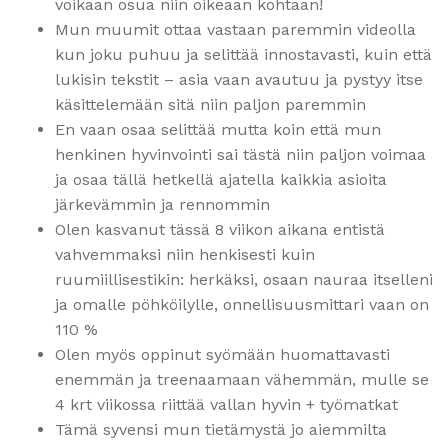
voikaan osua niin oikeaan kohtaan!
Mun muumit ottaa vastaan paremmin videolla
kun joku puhuu ja selittää innostavasti, kuin että
lukisin tekstit – asia vaan avautuu ja pystyy itse
käsittelemään sitä niin paljon paremmin
En vaan osaa selittää mutta koin että mun
henkinen hyvinvointi sai tästä niin paljon voimaa
ja osaa tällä hetkellä ajatella kaikkia asioita
järkevämmin ja rennommin
Olen kasvanut tässä 8 viikon aikana entistä
vahvemmaksi niin henkisesti kuin
ruumiillisestikin: herkäksi, osaan nauraa itselleni
ja omalle pöhköilylle, onnellisuusmittari vaan on
110 %
Olen myös oppinut syömään huomattavasti
enemmän ja treenaamaan vähemmän, mulle se
4 krt viikossa riittää vallan hyvin + työmatkat
Tämä syvensi mun tietämystä jo aiemmilta