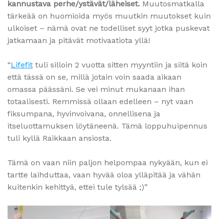
kannustava perhe/ystävät/läheiset.
Muutosmatkalla
tärkeää on huomioida myös muutkin muutokset kuin
ulkoiset – nämä ovat ne todelliset syyt jotka puskevat
jatkamaan ja pitävät motivaatiota yllä!
“
Lifefit
tuli silloin 2 vuotta sitten myyntiin ja siitä koin
että tässä on se, millä jotain voin saada aikaan
omassa päässäni. Se vei minut mukanaan ihan
totaalisesti. Remmissä ollaan edelleen – nyt vaan
fiksumpana, hyvinvoivana, onnellisena ja
itseluottamuksen löytäneenä. Tämä loppuhuipennus
tuli kyllä Raikkaan ansiosta.
Tämä on vaan niin paljon helpompaa nykyään, kun ei
tartte laihduttaa, vaan hyvää oloa ylläpitää ja vähän
kuitenkin kehittyä, ettei tule tylsää ;)”