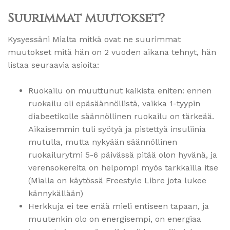
Suurimmat muutokset?
Kysyessäni Mialta mitkä ovat ne suurimmat
muutokset mitä hän on 2 vuoden aikana tehnyt, hän
listaa seuraavia asioita:
Ruokailu on muuttunut kaikista eniten: ennen
ruokailu oli epäsäännöllistä, vaikka 1-tyypin
diabeetikolle säännöllinen ruokailu on tärkeää.
Aikaisemmin tuli syötyä ja pistettyä insuliinia
mutulla, mutta nykyään säännöllinen
ruokailurytmi 5-6 päivässä pitää olon hyvänä, ja
verensokereita on helpompi myös tarkkailla itse
(Mialla on käytössä Freestyle Libre jota lukee
kännykällään)
Herkkuja ei tee enää mieli entiseen tapaan, ja
muutenkin olo on energisempi, on energiaa