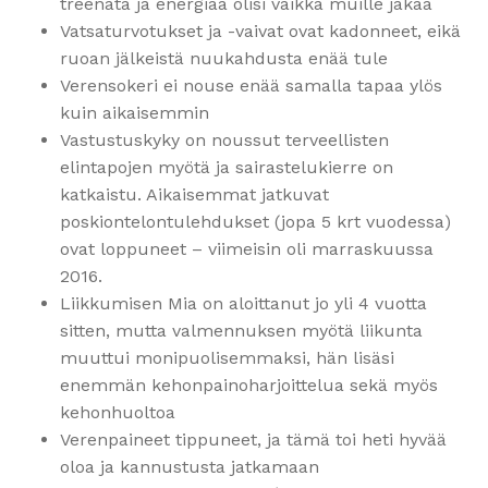
treenata ja energiaa olisi vaikka muille jakaa
Vatsaturvotukset ja -vaivat ovat kadonneet, eikä
ruoan jälkeistä nuukahdusta enää tule
Verensokeri ei nouse enää samalla tapaa ylös
kuin aikaisemmin
Vastustuskyky on noussut terveellisten
elintapojen myötä ja sairastelukierre on
katkaistu. Aikaisemmat jatkuvat
poskiontelontulehdukset (jopa 5 krt vuodessa)
ovat loppuneet – viimeisin oli marraskuussa
2016.
Liikkumisen Mia on aloittanut jo yli 4 vuotta
sitten, mutta valmennuksen myötä liikunta
muuttui monipuolisemmaksi, hän lisäsi
enemmän kehonpainoharjoittelua sekä myös
kehonhuoltoa
Verenpaineet tippuneet, ja tämä toi heti hyvää
oloa ja kannustusta jatkamaan