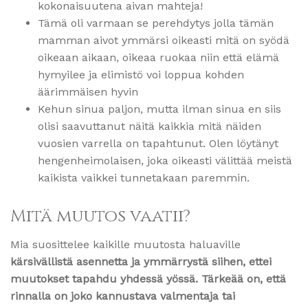
kokonaisuutena aivan mahteja!
Tämä oli varmaan se perehdytys jolla tämän
mamman aivot ymmärsi oikeasti mitä on syödä
oikeaan aikaan, oikeaa ruokaa niin että elämä
hymyilee ja elimistö voi loppua kohden
äärimmäisen hyvin
Kehun sinua paljon, mutta ilman sinua en siis
olisi saavuttanut näitä kaikkia mitä näiden
vuosien varrella on tapahtunut. Olen löytänyt
hengenheimolaisen, joka oikeasti välittää meistä
kaikista vaikkei tunnetakaan paremmin.
Mitä muutos vaatii?
Mia suosittelee kaikille muutosta haluaville
kärsivällistä asennetta ja ymmärrystä siihen, ettei
muutokset tapahdu yhdessä yössä. Tärkeää on, että
rinnalla on joko kannustava valmentaja tai