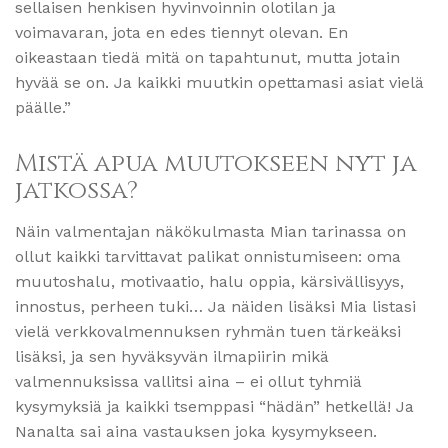
sellaisen henkisen hyvinvoinnin olotilan ja
voimavaran, jota en edes tiennyt olevan. En
oikeastaan tiedä mitä on tapahtunut, mutta jotain
hyvää se on. Ja kaikki muutkin opettamasi asiat vielä
päälle.”
Mistä apua muutokseen nyt ja
jatkossa?
Näin valmentajan näkökulmasta Mian tarinassa on
ollut kaikki tarvittavat palikat onnistumiseen: oma
muutoshalu, motivaatio, halu oppia, kärsivällisyys,
innostus, perheen tuki… Ja näiden lisäksi Mia listasi
vielä verkkovalmennuksen ryhmän tuen tärkeäksi
lisäksi, ja sen hyväksyvän ilmapiirin mikä
valmennuksissa vallitsi aina – ei ollut tyhmiä
kysymyksiä ja kaikki tsemppasi “hädän” hetkellä! Ja
Nanalta sai aina vastauksen joka kysymykseen.