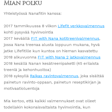
Mian polku
Yhteistyössä Nanafitin kanssa:
2017 tammikuussa 8 viikon
Lifefit verkkovalmennus
kohti pysyvää hyvinvointia
2017 keväällä
FIT with Nana kotitreenivalmennus
,
jossa Nana treenaa alusta loppuun mukana, hyvä
jatke Lifefitille kun kuntoa on hieman kasvatettu
2018 alkuvuonna
FIT with Nana 2 jatkovalmennus
2018 kesällä Nanan kesätreenipaketti (45 erilaista
treeniä ja kehonhuoltoa)
2018 syksyllä
Raikas ravintovalmennus
, joka sisältää
painetun ravinto-oppaan, painetun reseptikirjan ja
motivaatioluentoja
Mia kertoo, että kaikki valmennukset ovat olleet
todellakin kokonaisvaltaista hyvinvointia, kun