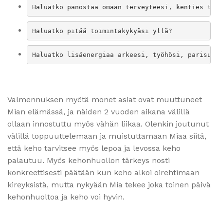
Haluatko panostaa omaan terveyteesi, kenties ta
Haluatko pitää toimintakykyäsi yllä?
Haluatko lisäenergiaa arkeesi, työhösi, parisuh
Valmennuksen myötä monet asiat ovat muuttuneet
Mian elämässä, ja näiden 2 vuoden aikana välillä
ollaan innostuttu myös vähän liikaa. Olenkin joutunut
välillä toppuuttelemaan ja muistuttamaan Miaa siitä,
että keho tarvitsee myös lepoa ja levossa keho
palautuu. Myös kehonhuollon tärkeys nosti
konkreettisesti päätään kun keho alkoi oirehtimaan
kireyksistä, mutta nykyään Mia tekee joka toinen päivä
kehonhuoltoa ja keho voi hyvin.