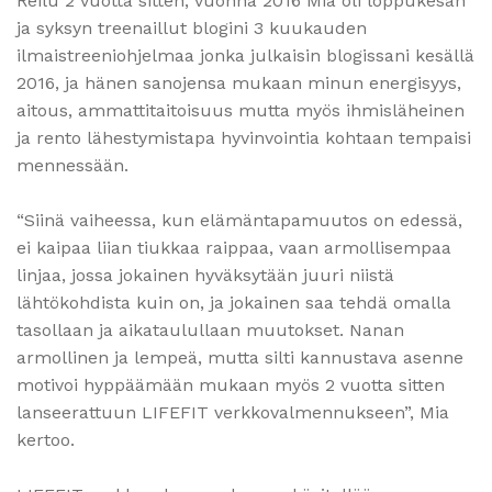
Reilu 2 vuotta sitten, vuonna 2016 Mia oli loppukesän
ja syksyn treenaillut blogini 3 kuukauden
ilmaistreeniohjelmaa jonka julkaisin blogissani kesällä
2016, ja hänen sanojensa mukaan minun energisyys,
aitous, ammattitaitoisuus mutta myös ihmisläheinen
ja rento lähestymistapa hyvinvointia kohtaan tempaisi
mennessään.
“Siinä vaiheessa, kun elämäntapamuutos on edessä,
ei kaipaa liian tiukkaa raippaa, vaan armollisempaa
linjaa, jossa jokainen hyväksytään juuri niistä
lähtökohdista kuin on, ja jokainen saa tehdä omalla
tasollaan ja aikataulullaan muutokset. Nanan
armollinen ja lempeä, mutta silti kannustava asenne
motivoi hyppäämään mukaan myös 2 vuotta sitten
lanseerattuun LIFEFIT verkkovalmennukseen”, Mia
kertoo.