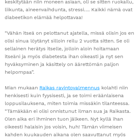
keskitytään niin moneen asiaan, oli se sitten ruokailu,
liikunta, aineenvaihdunta, stressi…. Kaikki nämä ovat
diabeetikon elämää helpottavaa!
“Vähän itseä on pelottanut ajatella, missä olisin jos en
olisi sinua löytänyt silloin reilu 2 vuotta sitten. Se oli
sellainen herätys itselle, jolloin aloin hoitamaan
itseäni ja myös diabetesta ihan oikeasti ja nyt sen
hyväksyminen ja käsittely on äärettömän paljon
helpompaa”.
Mian mukaan
Raikas ravintovalmennus
kolahti niin
henkisesti kuin fyysisesti, ja se toimi eräänlaisena
loppusilauksena, miten toimia missäkin tilanteessa.
“Tämäkään ei olisi onnistunut ilman sua ja Raikasta.
Olen aika eri ihminen tuon jälkeen. Nyt kyllä ihan
oikeesti halaisin jos voisin, huh! Tämän viimeisen
kahden kuukauden aikana olen saavuttanut myös