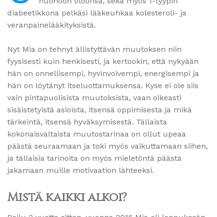
huonoon oloonsa, sekä myös 1-tyypin
diabeetikkona pelkäsi lääkeuhkaa kolesteroli- ja
veranpainelääkityksistä.
Nyt Mia on tehnyt ällistyttävän muutoksen niin
fyysisesti kuin henkisesti, ja kertookin, että nykyään
hän on onnellisempi, hyvinvoivempi, energisempi ja
hän on löytänyt itseluottamuksensa. Kyse ei ole siis
vain pintapuolisista muutoksista, vaan oikeasti
sisäistetyistä asioista, itsensä oppimisesta ja mikä
tärkeintä, itsensä hyväksymisestä. Tällaista
kokonaisvaltaista muutostarinaa on ollut upeaa
päästä seuraamaan ja toki myös vaikuttamaan siihen,
ja tällaisia tarinoita on myös mieletöntä päästä
jakamaan muille motivaation lähteeksi.
Mistä kaikki alkoi?