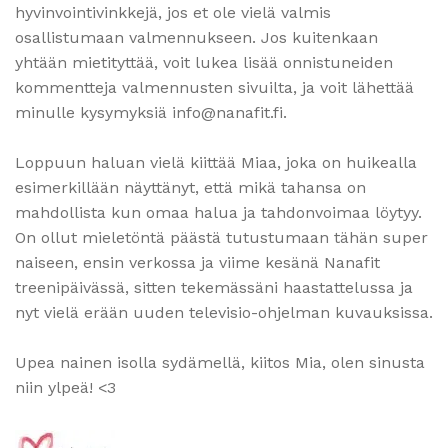
hyvinvointivinkkejä, jos et ole vielä valmis
osallistumaan valmennukseen. Jos kuitenkaan
yhtään mietityttää, voit lukea lisää onnistuneiden
kommentteja valmennusten sivuilta, ja voit lähettää
minulle kysymyksiä info@nanafit.fi.
Loppuun haluan vielä kiittää Miaa, joka on huikealla
esimerkillään näyttänyt, että mikä tahansa on
mahdollista kun omaa halua ja tahdonvoimaa löytyy.
On ollut mieletöntä päästä tutustumaan tähän super
naiseen, ensin verkossa ja viime kesänä Nanafit
treenipäivässä, sitten tekemässäni haastattelussa ja
nyt vielä erään uuden televisio-ohjelman kuvauksissa.
Upea nainen isolla sydämellä, kiitos Mia, olen sinusta
niin ylpeä! <3