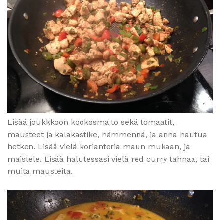
Lisää joukkkoon kookosmaito sekä tomaatit,
mausteet ja kalakastike, hämmennä, ja anna hautua
hetken. Lisää vielä korianteria maun mukaan, ja
maistele. Lisää halutessasi vielä red curry tahnaa, tai
muita mausteita.