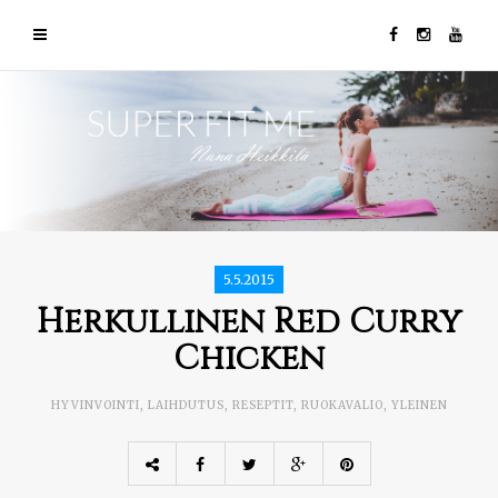
5.5.2015
Herkullinen Red Curry
Chicken
HYVINVOINTI
,
LAIHDUTUS
,
RESEPTIT
,
RUOKAVALIO
,
YLEINEN