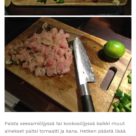
Paista seesamiöljyssä tai kookosöljyssä kaikki muut
ainekset paitsi tomaatti ja kana. Hetken päästä lisää