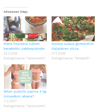
Aiheeseen liittyy
Ihana höyryävä tulinen
Suussa sulava gluteeniton
kanakeitto pakkaspäivään
italialainen pizza
22.1.2016
27.1.2016
Kategoriassa "Hyvinvointi"
Kategoriassa "Reseptit"
Miten pudotin painoa 4 kg
lomaviikon aikana?
7.3.2017
Kategoriassa "Hyvinvointi"