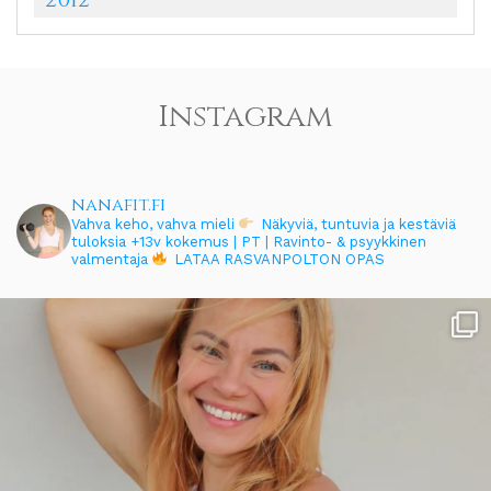
Instagram
nanafit.fi
Vahva keho, vahva mieli
Näkyviä, tuntuvia ja kestäviä
tuloksia
+13v kokemus | PT | Ravinto- & psyykkinen
valmentaja
LATAA RASVANPOLTON OPAS