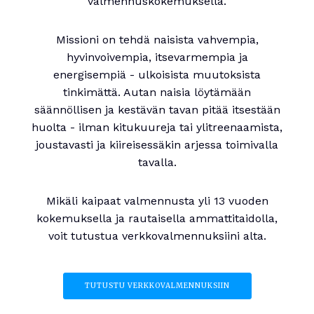
valmennuskokemuksella.
Missioni on tehdä naisista vahvempia,
hyvinvoivempia, itsevarmempia ja
energisempiä - ulkoisista muutoksista
tinkimättä. Autan naisia löytämään
säännöllisen ja kestävän tavan pitää itsestään
huolta - ilman kitukuureja tai ylitreenaamista,
joustavasti ja kiireisessäkin arjessa toimivalla
tavalla.
Mikäli kaipaat valmennusta yli 13 vuoden
kokemuksella ja rautaisella ammattitaidolla,
voit tutustua verkkovalmennuksiini alta.
TUTUSTU VERKKOVALMENNUKSIIN