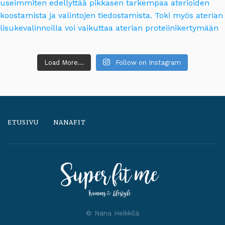
Load More...
Follow on Instagram
ETUSIVU
NANAFIT
© Nana Heikkilä