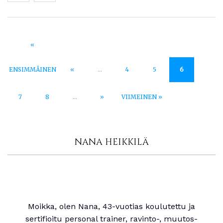
«
ENSIMMÄINEN
«
...
4
5
6
7
8
...
»
VIIMEINEN »
NANA HEIKKILÄ
Moikka, olen Nana, 43-vuotias koulutettu ja
sertifioitu personal trainer, ravinto-, muutos-