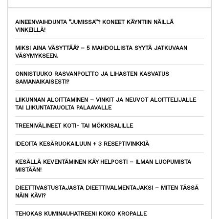
AINEENVAIHDUNTA ”JUMISSA”? KONEET KÄYNTIIN NÄILLÄ
VINKEILLÄ!
MIKSI AINA VÄSYTTÄÄ? – 5 MAHDOLLISTA SYYTÄ JATKUVAAN
VÄSYMYKSEEN.
ONNISTUUKO RASVANPOLTTO JA LIHASTEN KASVATUS
SAMANAIKAISESTI?
LIIKUNNAN ALOITTAMINEN – VINKIT JA NEUVOT ALOITTELIJALLE
TAI LIIKUNTATAUOLTA PALAAVALLE
TREENIVÄLINEET KOTI- TAI MÖKKISALILLE
IDEOITA KESÄRUOKAILUUN + 3 RESEPTIVINKKIÄ
KESÄLLÄ KEVENTÄMINEN KÄY HELPOSTI – ILMAN LUOPUMISTA
MISTÄÄN!
DIEETTIVASTUSTAJASTA DIEETTIVALMENTAJAKSI – MITEN TÄSSÄ
NÄIN KÄVI?
TEHOKAS KUMINAUHATREENI KOKO KROPALLE