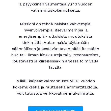
ja psyykkinen valmentaja yli 13 vuoden
valmennuskokemuksella.
Missioni on tehdä naisista vahvempia,
hyvinvoivempia, itsevarmempia ja
energisempiä - ulkoisista muutoksista
tinkimättä. Autan naisia löytämään
säännöllisen ja kestävän tavan pitää itsestään
huolta - ilman kitukuureja tai ylitreenaamista,
joustavasti ja kiireisessäkin arjessa toimivalla
tavalla.
Mikäli kaipaat valmennusta yli 13 vuoden
kokemuksella ja rautaisella ammattitaidolla,
voit tutustua verkkovalmennuksiini alta.
TUTUSTU VALMENNUKSIIN