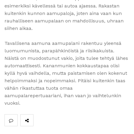
esimerkiksi kävellessä tai autoa ajaessa. Rakastan
kuitenkin kunnon aamupaloja, joten aina vaan kun
rauhalliseen aamupalaan on mahdollisuus, uhraan
siihen aikaa.
Tavallisena aamuna aamupalani rakentuu yleensä
luomumunista, parapähkinöistä ja riisikakuista.
Näistä on muodostunut vakio, joita tulee tehtyä lähes
automaattisesti. Kananmunien kokkaustapaa olisi
kyllä hyvä vaihdella, mutta paistamisen olen kokenut
helpoimmaksi ja nopeimmaksi. Pitäisi kuitenkin taas
vähän rikastuttaa tuota omaa
aamupalarepertuaariani, ihan vaan jo vaihtelunkin
vuoksi.