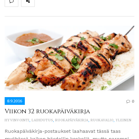
8.9.2016
0
Viikon 32 ruokapäiväkirja
HYVINVOINTI
,
LAIHDUTUS
,
RUOKAPÄIVÄKIRJA
,
RUOKAVALIO
,
YLEINEN
Ruokapäiväkirja-postaukset laahaavat tässä taas
myöhässä kaiken härdellin keskellä, mutta parempi