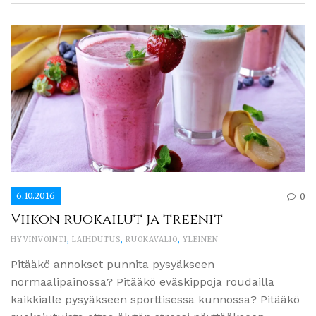
6.10.2016
0
Viikon ruokailut ja treenit
HYVINVOINTI
,
LAIHDUTUS
,
RUOKAVALIO
,
YLEINEN
Pitääkö annokset punnita pysyäkseen
normaalipainossa? Pitääkö eväskippoja roudailla
kaikkialle pysyäkseen sporttisessa kunnossa? Pitääkö