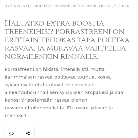
HYVINVOINTI
,
LAIHDUTUS
,
RASVANPOLTTOTREENI
,
TREENI
,
YLEINEN
Haluatko extra boostia
treeneihisi? Porrastreeni on
erittäin tehokas tapa polttaa
rasvaa, ja mukavaa vaihtelua
normilenkin rinnalle.
Porrastreeni on hikistä, intensiivistä mutta
äärimmäisen rasvaa polttavaa touhua, koska
sykkeenvaihtelut antavat erinomaisen
aineenvaihdunnallisen sykäyksen kropallesi ja saa
kehosi tiristelemään rasvaa pienen
rasvanpolttokoneen lailla. Eli tossut jalkaan ja
menoksi!