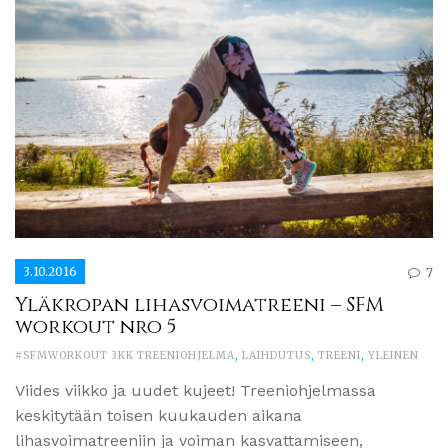
3.10.2016
7
Yläkropan lihasvoimatreeni – SFM
workout nro 5
#SFMWORKOUT 3KK TREENIOHJELMA
,
LAIHDUTUS
,
TREENI
,
YLEINEN
Viides viikko ja uudet kujeet! Treeniohjelmassa
keskitytään toisen kuukauden aikana
lihasvoimatreeniin ja voiman kasvattamiseen,