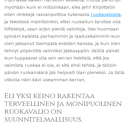
myöhään kuin ei milloinkaan, eiks jeh? Kirjoittelin
eilen vinkkejä rasvanpolttoa tukevasta
ruokavaliosta
,
ja tekstissä mainitsinkin, ettei ruokailun tarvitse olla
hifistelyä, vaan arjen pieniä valintoja. Itse huomaan
syöväni kaikista parhaimmin ja laadukkaimmin kun
olen jaksanut tsempata eväiden kanssa, ja kun olen
tehnyt pöperöitä valmiiksi jääkaappiin. Välillä päivät
kun tuppaavat olla sen verran hektisiä, että jos
valmista ruokaa ei ole, ei sitä ehdi tehdä, ja tällöin
päivän ruokamäärä jää helposti liian pieneksi. Ja tällä
viikolla näin kävi useamman kerran.
Eli yksi keino rakentaa
terveellinen ja monipuolinen
ruokavalio on
suunnitelmallisuus.