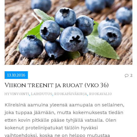
13.10.2016
2
Viikon treenit ja ruoat (vko 36)
HYVINVOINTI
,
LAIHDUTUS
,
RUOKAPÄIVÄKIRJA
,
RUOKAVALIO
Kiireisinä aamuina yleensä aamupala on sellainen,
joka tuppaa jäämään, mutta kokemuksesta tiedän
etten kovin pitkälle pääse tyhjällä vatsalla. Olen
kokenut proteiinipatukat tällöin hyväksi
vaihtoehdoksi, koska ne on helppo mutustaa