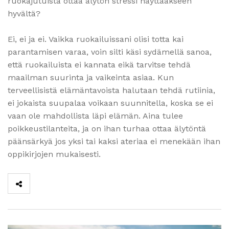
ruokajutuista ottaa älytön stressi näyttääkseen
hyvältä?
Ei, ei ja ei. Vaikka ruokailuissani olisi totta kai
parantamisen varaa, voin silti käsi sydämellä sanoa,
että ruokailuista ei kannata eikä tarvitse tehdä
maailman suurinta ja vaikeinta asiaa. Kun
terveellisistä elämäntavoista halutaan tehdä rutiinia,
ei jokaista suupalaa voikaan suunnitella, koska se ei
vaan ole mahdollista läpi elämän. Aina tulee
poikkeustilanteita, ja on ihan turhaa ottaa älytöntä
päänsärkyä jos yksi tai kaksi ateriaa ei menekään ihan
oppikirjojen mukaisesti.