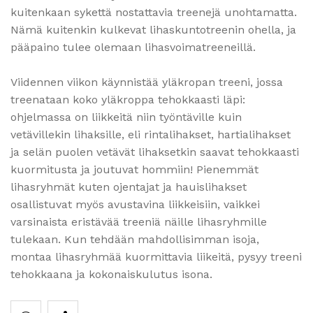
kuitenkaan sykettä nostattavia treenejä unohtamatta.
Nämä kuitenkin kulkevat lihaskuntotreenin ohella, ja
pääpaino tulee olemaan lihasvoimatreeneillä.
Viidennen viikon käynnistää yläkropan treeni, jossa
treenataan koko yläkroppa tehokkaasti läpi:
ohjelmassa on liikkeitä niin työntäville kuin
vetävillekin lihaksille, eli rintalihakset, hartialihakset
ja selän puolen vetävät lihaksetkin saavat tehokkaasti
kuormitusta ja joutuvat hommiin! Pienemmät
lihasryhmät kuten ojentajat ja hauislihakset
osallistuvat myös avustavina liikkeisiin, vaikkei
varsinaista eristävää treeniä näille lihasryhmille
tulekaan. Kun tehdään mahdollisimman isoja,
montaa lihasryhmää kuormittavia liikeitä, pysyy treeni
tehokkaana ja kokonaiskulutus isona.