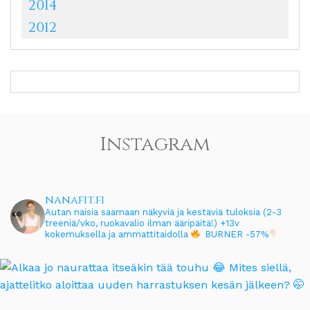
2014
2012
Instagram
nanafit.fi
Autan naisia saamaan näkyviä ja kestäviä tuloksia (2-3
treeniä/vko, ruokavalio ilman ääripäitä!)
+13v
kokemuksella ja ammattitaidolla
BURNER -57%