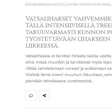
KEHONPAINOHARJOITTELU
,
KOTONA TEHTÄVÄ KUNTOPIIRI
Vatsalihakset vahvemmiksi
Tällä intensiivisellä tree
takuuvarmasti kunnon po
työstettävään lihakseen 
liikkeessä.
Vatsalihaksia ei tarvitse hinkata salilla useita
siinä missä muutkin ja tarvitsevat myös lepop
riittää vahvistamaan coreasi ja auttamaan 
Yhdistä tämä treeni muuhun liikuntaan, esimer
yksinään tehokkaana coretreeninä.