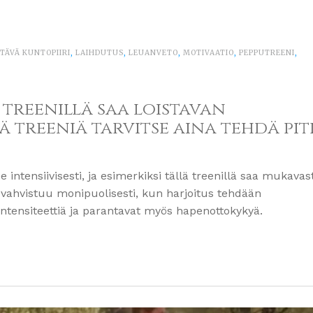
TÄVÄ KUNTOPIIRI
,
LAIHDUTUS
,
LEUANVETO
,
MOTIVAATIO
,
PEPPUTREENI
,
 treenillä saa loistavan
ä treeniä tarvitse aina tehdä pi
e intensiivisesti, ja esimerkiksi tällä treenillä saa mukavas
 vahvistuu monipuolisesti, kun harjoitus tehdään
 intensiteettiä ja parantavat myös hapenottokykyä.