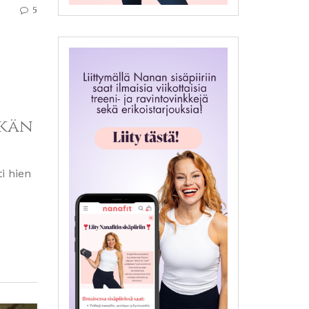
5
tkän
ti hien