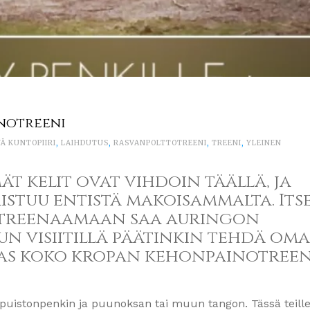
notreeni
Ä KUNTOPIIRI
,
LAIHDUTUS
,
RASVANPOLTTOTREENI
,
TREENI
,
YLEINEN
ät kelit ovat vihdoin täällä, ja
tuu entistä makoisammalta. Itse
in treenaamaan saa auringon
suun visiitillä päätinkin tehdä om
kas koko kropan kehonpainotreen
i, puistonpenkin ja puunoksan tai muun tangon. Tässä teill