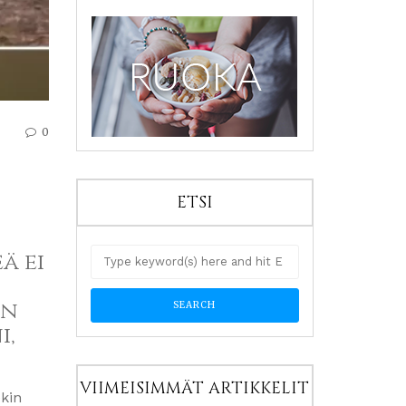
0
ETSI
ä ei
an
i,
VIIMEISIMMÄT ARTIKKELIT
ekin