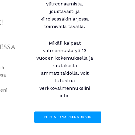
ylitreenaamista,
joustavasti ja
kiireisessäkin arjessa
!
toimivalla tavalla.
Mikäli kaipaat
essa
valmennusta yli 13
vuoden kokemuksella ja
rautaisella
ia
ammattitaidolla, voit
ssa
tutustua
verkkovalmennuksiini
eeni
alta.
TUTUSTU VALMENNUKSIIN