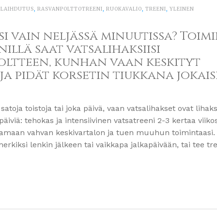
,
LAIHDUTUS
,
RASVANPOLTTOTREENI
,
RUOKAVALIO
,
TREENI
,
YLEINEN
 vain neljässä minuutissa? Toimii
nillä saat vatsalihaksiisi
ltteen, kunhan vaan keskityt
ja pidät korsetin tiukkana jokais
 satoja toistoja tai joka päivä, vaan vatsalihakset ovat lihaks
äiviä: tehokas ja intensiivinen vatsatreeni 2-3 kertaa viiko
saamaan vahvan keskivartalon ja tuen muuhun toimintaasi.
kiksi lenkin jälkeen tai vaikkapa jalkapäivään, tai tee tr