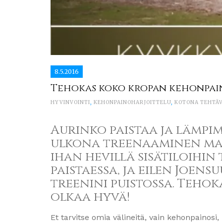
8.5.2016
Tehokas koko kropan kehonpai
HYVINVOINTI
,
KEHONPAINOHARJOITTELU
,
KOTONA TEHTÄV
Aurinko paistaa ja lämpim
ulkona treenaaminen mais
ihan hevillä sisätiloih
paistaessa, ja eilen Joen
treenini puistossa. Teho
olkaa hyvä!
Et tarvitse omia välineitä, vain kehonpainos