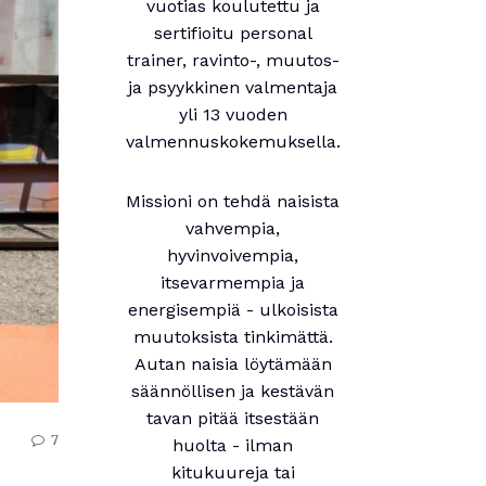
vuotias koulutettu ja
sertifioitu personal
trainer, ravinto-, muutos-
ja psyykkinen valmentaja
yli 13 vuoden
valmennuskokemuksella.
Missioni on tehdä naisista
vahvempia,
hyvinvoivempia,
itsevarmempia ja
energisempiä - ulkoisista
muutoksista tinkimättä.
Autan naisia löytämään
säännöllisen ja kestävän
tavan pitää itsestään
7
huolta - ilman
kitukuureja tai