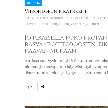
28.5.2016
Viikonlopun pikatreeni
KEHONHALLINTA
,
KEHONPAINOHARJOITTELU
,
KOTONA TEH
RASVANPOLTTOTREENI
,
TREENI
,
VAATTEET
,
YLEINEN
Jo pikaisella koko kropan
rasvanpolttoboostin, eik
kaavan mukaan.
Vartissa saa hyvin tehoja irti kun treenin teke
pintaan ja rasvapolton käynnistettyä. Kroppa
lihaskuntotreeninä, ja hypyt lisäävät treenin