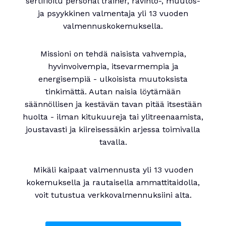
sertifioitu personal trainer, ravinto-, muutos-
ja psyykkinen valmentaja yli 13 vuoden
valmennuskokemuksella.
Missioni on tehdä naisista vahvempia,
hyvinvoivempia, itsevarmempia ja
energisempiä - ulkoisista muutoksista
tinkimättä. Autan naisia löytämään
säännöllisen ja kestävän tavan pitää itsestään
huolta - ilman kitukuureja tai ylitreenaamista,
joustavasti ja kiireisessäkin arjessa toimivalla
tavalla.
Mikäli kaipaat valmennusta yli 13 vuoden
kokemuksella ja rautaisella ammattitaidolla,
voit tutustua verkkovalmennuksiini alta.