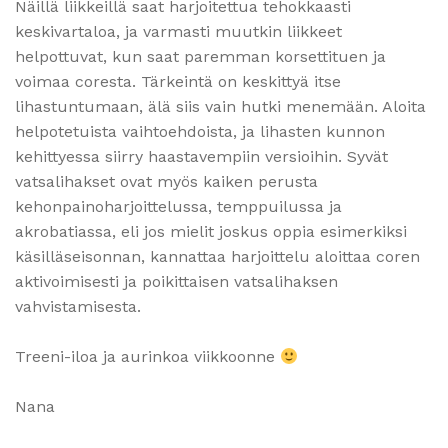
Näillä liikkeillä saat harjoitettua tehokkaasti
keskivartaloa, ja varmasti muutkin liikkeet
helpottuvat, kun saat paremman korsettituen ja
voimaa coresta. Tärkeintä on keskittyä itse
lihastuntumaan, älä siis vain hutki menemään. Aloita
helpotetuista vaihtoehdoista, ja lihasten kunnon
kehittyessa siirry haastavempiin versioihin. Syvät
vatsalihakset ovat myös kaiken perusta
kehonpainoharjoittelussa, temppuilussa ja
akrobatiassa, eli jos mielit joskus oppia esimerkiksi
käsilläseisonnan, kannattaa harjoittelu aloittaa coren
aktivoimisesti ja poikittaisen vatsalihaksen
vahvistamisesta.
Treeni-iloa ja aurinkoa viikkoonne
Nana