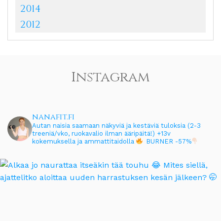
2014
2012
Instagram
nanafit.fi
Autan naisia saamaan näkyviä ja kestäviä tuloksia (2-3
treeniä/vko, ruokavalio ilman ääripäitä!)
+13v
kokemuksella ja ammattitaidolla
BURNER -57%