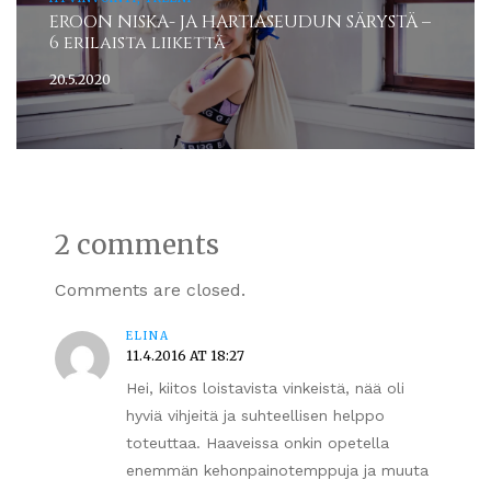
EROON NISKA- JA HARTIASEUDUN SÄRYSTÄ –
6 erilaista liikettä
20.5.2020
2 comments
Comments are closed.
ELINA
11.4.2016 AT 18:27
Hei, kiitos loistavista vinkeistä, nää oli
hyviä vihjeitä ja suhteellisen helppo
toteuttaa. Haaveissa onkin opetella
enemmän kehonpainotemppuja ja muuta