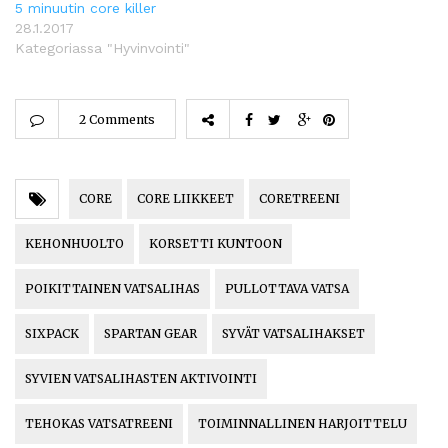
5 minuutin core killer
28.1.2017
Kategoriassa "Hyvinvointi"
2 Comments
CORE
CORE LIIKKEET
CORETREENI
KEHONHUOLTO
KORSETTI KUNTOON
POIKITTAINEN VATSALIHAS
PULLOTTAVA VATSA
SIXPACK
SPARTAN GEAR
SYVÄT VATSALIHAKSET
SYVIEN VATSALIHASTEN AKTIVOINTI
TEHOKAS VATSATREENI
TOIMINNALLINEN HARJOITTELU