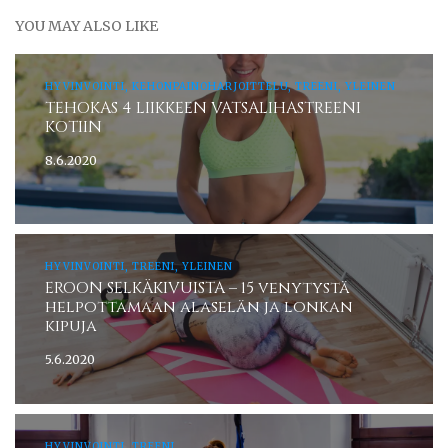
YOU MAY ALSO LIKE
HYVINVOINTI, KEHONPAINOHARJOITTELU, TREENI, YLEINEN
TEHOKAS 4 LIIKKEEN VATSALIHASTREENI
KOTIIN
8.6.2020
HYVINVOINTI, TREENI, YLEINEN
EROON SELKÄKIVUISTA – 15 venytystä
helpottamaan alaselän ja lonkan
kipuja
5.6.2020
HYVINVOINTI, TREENI