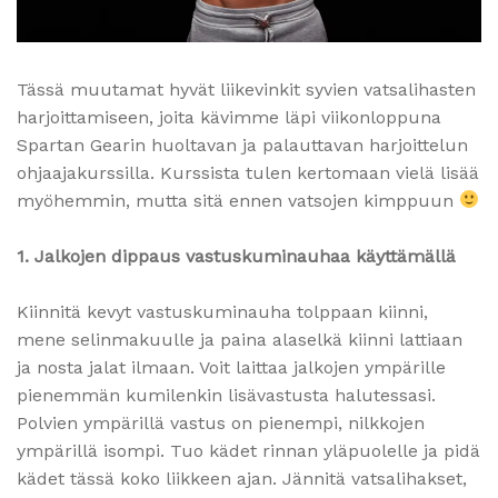
Tässä muutamat hyvät liikevinkit syvien vatsalihasten
harjoittamiseen, joita kävimme läpi viikonloppuna
Spartan Gearin huoltavan ja palauttavan harjoittelun
ohjaajakurssilla. Kurssista tulen kertomaan vielä lisää
myöhemmin, mutta sitä ennen vatsojen kimppuun
1. Jalkojen dippaus vastuskuminauhaa käyttämällä
Kiinnitä kevyt vastuskuminauha tolppaan kiinni,
mene selinmakuulle ja paina alaselkä kiinni lattiaan
ja nosta jalat ilmaan. Voit laittaa jalkojen ympärille
pienemmän kumilenkin lisävastusta halutessasi.
Polvien ympärillä vastus on pienempi, nilkkojen
ympärillä isompi. Tuo kädet rinnan yläpuolelle ja pidä
kädet tässä koko liikkeen ajan. Jännitä vatsalihakset,