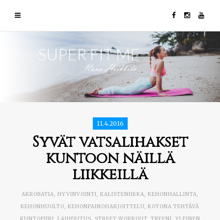
11.4.2016
Syvät vatsalihakset
kuntoon näillä
liikkeillä
AKROBATIA
,
HYVINVOINTI
,
KALISTENIIKKA
,
KEHONHALLINTA
,
KEHONHUOLTO
,
KEHONPAINOHARJOITTELU
,
KOTONA TEHTÄVÄ
KUNTOPIIRI
,
LAIHDUTUS
,
STREET WORKOUT
,
TREENI
,
YLEINEN