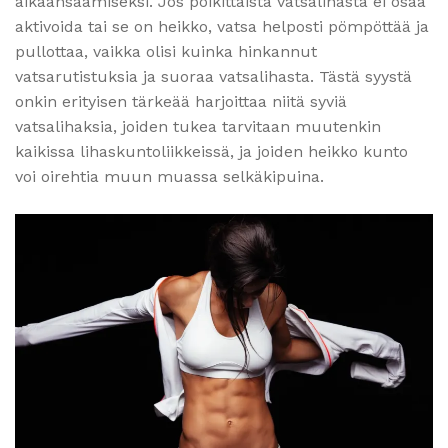
aikaansaamiseksi. Jos poikittaista vatsalihasta ei osaa
aktivoida tai se on heikko, vatsa helposti pömpöttää ja
pullottaa, vaikka olisi kuinka hinkannut
vatsarutistuksia ja suoraa vatsalihasta. Tästä syystä
onkin erityisen tärkeää harjoittaa niitä syviä
vatsalihaksia, joiden tukea tarvitaan muutenkin
kaikissa lihaskuntoliikkeissä, ja joiden heikko kunto
voi oirehtia muun muassa selkäkipuina.