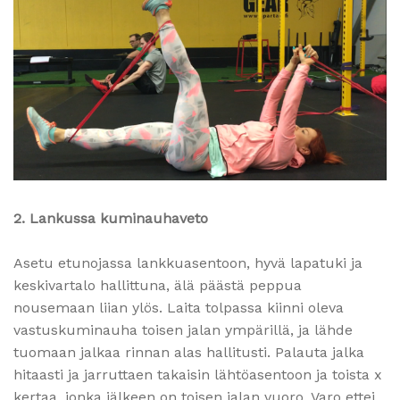
2. Lankussa kuminauhaveto
Asetu etunojassa lankkuasentoon, hyvä lapatuki ja
keskivartalo hallittuna, älä päästä peppua
nousemaan liian ylös. Laita tolpassa kiinni oleva
vastuskuminauha toisen jalan ympärillä, ja lähde
tuomaan jalkaa rinnan alas hallitusti. Palauta jalka
hitaasti ja jarruttaen takaisin lähtöasentoon ja toista x
kertaa, jonka jälkeen on toisen jalan vuoro. Varo ettei