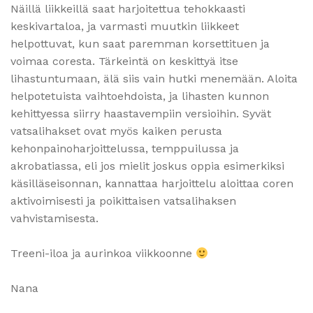
Näillä liikkeillä saat harjoitettua tehokkaasti
keskivartaloa, ja varmasti muutkin liikkeet
helpottuvat, kun saat paremman korsettituen ja
voimaa coresta. Tärkeintä on keskittyä itse
lihastuntumaan, älä siis vain hutki menemään. Aloita
helpotetuista vaihtoehdoista, ja lihasten kunnon
kehittyessa siirry haastavempiin versioihin. Syvät
vatsalihakset ovat myös kaiken perusta
kehonpainoharjoittelussa, temppuilussa ja
akrobatiassa, eli jos mielit joskus oppia esimerkiksi
käsilläseisonnan, kannattaa harjoittelu aloittaa coren
aktivoimisesti ja poikittaisen vatsalihaksen
vahvistamisesta.
Treeni-iloa ja aurinkoa viikkoonne
Nana