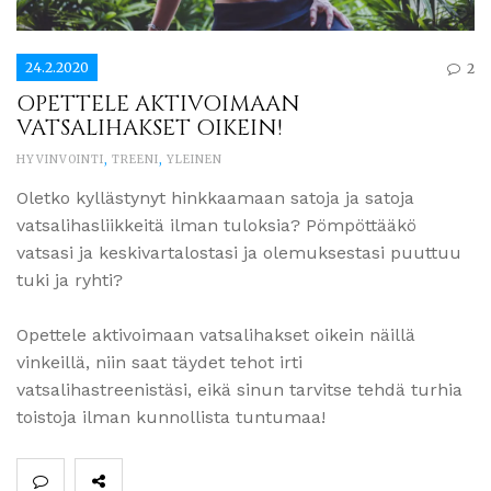
24.2.2020
2
OPETTELE AKTIVOIMAAN
VATSALIHAKSET OIKEIN!
HYVINVOINTI
,
TREENI
,
YLEINEN
Oletko kyllästynyt hinkkaamaan satoja ja satoja
vatsalihasliikkeitä ilman tuloksia? Pömpöttääkö
vatsasi ja keskivartalostasi ja olemuksestasi puuttuu
tuki ja ryhti?
Opettele aktivoimaan vatsalihakset oikein näillä
vinkeillä, niin saat täydet tehot irti
vatsalihastreenistäsi, eikä sinun tarvitse tehdä turhia
toistoja ilman kunnollista tuntumaa!