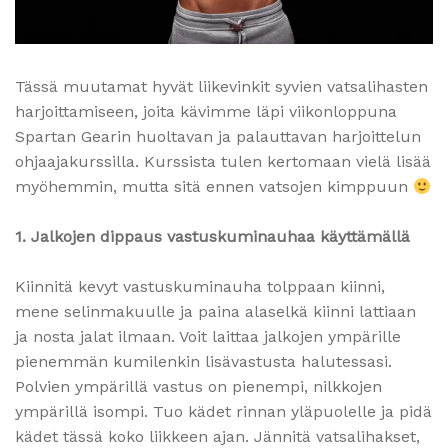
Tässä muutamat hyvät liikevinkit syvien vatsalihasten
harjoittamiseen, joita kävimme läpi viikonloppuna
Spartan Gearin huoltavan ja palauttavan harjoittelun
ohjaajakurssilla. Kurssista tulen kertomaan vielä lisää
myöhemmin, mutta sitä ennen vatsojen kimppuun
1. Jalkojen dippaus vastuskuminauhaa käyttämällä
Kiinnitä kevyt vastuskuminauha tolppaan kiinni,
mene selinmakuulle ja paina alaselkä kiinni lattiaan
ja nosta jalat ilmaan. Voit laittaa jalkojen ympärille
pienemmän kumilenkin lisävastusta halutessasi.
Polvien ympärillä vastus on pienempi, nilkkojen
ympärillä isompi. Tuo kädet rinnan yläpuolelle ja pidä
kädet tässä koko liikkeen ajan. Jännitä vatsalihakset,