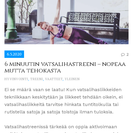
6.5.2020
2
6 minuutin vatsalihastreeni – nopeaa
mutta tehokasta
HYVINVOINTI
,
TREENI
,
VAATTEET
,
YLEINEN
Ei se määrä vaan se laatu! Kun vatsalihasliikkeiden
tekniikkaan keskitytään ja liikkeet tehdään oikein, ei
vatsalihasliikkeitä tarvitse hinkata tuntitolkulla tai
rutistella satoja ja satoja toistoja ilman tuloksia.
Vatsalihastreenissä tärkeää on oppia aktivoimaan