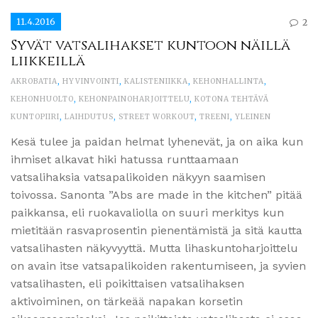
11.4.2016
2
Syvät vatsalihakset kuntoon näillä
liikkeillä
AKROBATIA
,
HYVINVOINTI
,
KALISTENIIKKA
,
KEHONHALLINTA
,
KEHONHUOLTO
,
KEHONPAINOHARJOITTELU
,
KOTONA TEHTÄVÄ
KUNTOPIIRI
,
LAIHDUTUS
,
STREET WORKOUT
,
TREENI
,
YLEINEN
Kesä tulee ja paidan helmat lyhenevät, ja on aika kun
ihmiset alkavat hiki hatussa runttaamaan
vatsalihaksia vatsapalikoiden näkyyn saamisen
toivossa. Sanonta ”Abs are made in the kitchen” pitää
paikkansa, eli ruokavaliolla on suuri merkitys kun
mietitään rasvaprosentin pienentämistä ja sitä kautta
vatsalihasten näkyvyyttä. Mutta lihaskuntoharjoittelu
on avain itse vatsapalikoiden rakentumiseen, ja syvien
vatsalihasten, eli poikittaisen vatsalihaksen
aktivoiminen, on tärkeää napakan korsetin