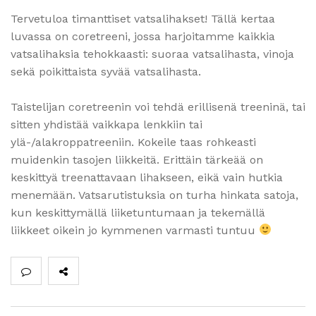
Tervetuloa timanttiset vatsalihakset! Tällä kertaa
luvassa on coretreeni, jossa harjoitamme kaikkia
vatsalihaksia tehokkaasti: suoraa vatsalihasta, vinoja
sekä poikittaista syvää vatsalihasta.
Taistelijan coretreenin voi tehdä erillisenä treeninä, tai
sitten yhdistää vaikkapa lenkkiin tai
ylä-/alakroppatreeniin. Kokeile taas rohkeasti
muidenkin tasojen liikkeitä. Erittäin tärkeää on
keskittyä treenattavaan lihakseen, eikä vain hutkia
menemään. Vatsarutistuksia on turha hinkata satoja,
kun keskittymällä liiketuntumaan ja tekemällä
liikkeet oikein jo kymmenen varmasti tuntuu