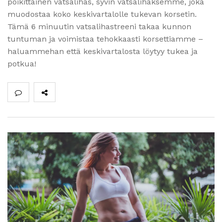
poikittainen vatsalihas, syvin vatsalihaksemme, joka
muodostaa koko keskivartalolle tukevan korsetin.
Tämä 6 minuutin vatsalihastreeni takaa kunnon
tuntuman ja voimistaa tehokkaasti korsettiamme –
haluammehan että keskivartalosta löytyy tukea ja
potkua!