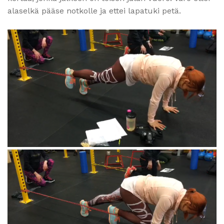
alaselkä pääse notkolle ja ettei lapatuki petä.