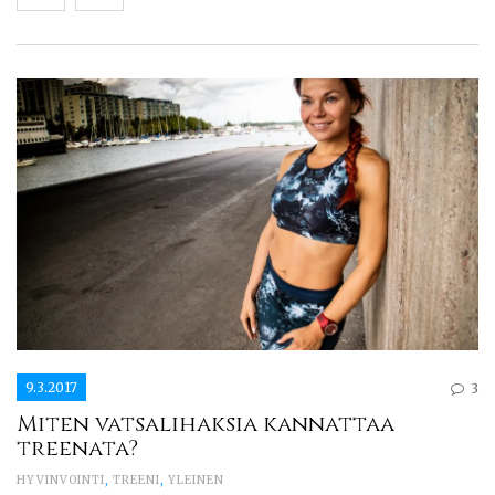
9.3.2017
3
Miten vatsalihaksia kannattaa
treenata?
HYVINVOINTI
,
TREENI
,
YLEINEN