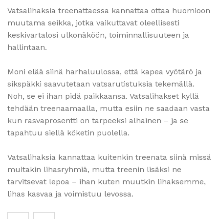
Vatsalihaksia treenattaessa kannattaa ottaa huomioon
muutama seikka, jotka vaikuttavat oleellisesti
keskivartalosi ulkonäköön, toiminnallisuuteen ja
hallintaan.
Moni elää siinä harhaluulossa, että kapea vyötärö ja
sikspäkki saavutetaan vatsarutistuksia tekemällä.
Noh, se ei ihan pidä paikkaansa. Vatsalihakset kyllä
tehdään treenaamaalla, mutta esiin ne saadaan vasta
kun rasvaprosentti on tarpeeksi alhainen – ja se
tapahtuu siellä köketin puolella.
Vatsalihaksia kannattaa kuitenkin treenata siinä missä
muitakin lihasryhmiä, mutta treenin lisäksi ne
tarvitsevat lepoa – ihan kuten muutkin lihaksemme,
lihas kasvaa ja voimistuu levossa.