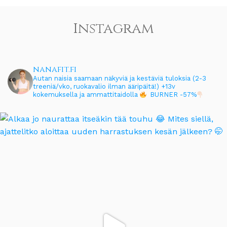
Instagram
nanafit.fi
Autan naisia saamaan näkyviä ja kestäviä tuloksia (2-3
treeniä/vko, ruokavalio ilman ääripäitä!)
+13v
kokemuksella ja ammattitaidolla
BURNER -57%