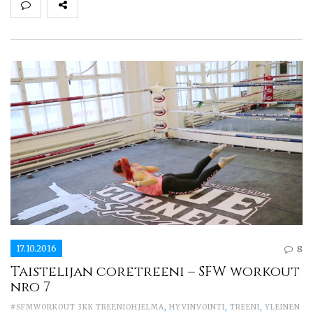
17.10.2016
8
Taistelijan coretreeni – SFW workout
nro 7
#SFMWORKOUT 3KK TREENIOHJELMA
,
HYVINVOINTI
,
TREENI
,
YLEINEN