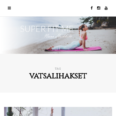
TAG
vatsalihakset