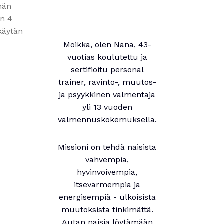
mmän
än 4
 käytän
Moikka, olen Nana, 43-
vuotias koulutettu ja
sertifioitu personal
trainer, ravinto-, muutos-
ja psyykkinen valmentaja
yli 13 vuoden
valmennuskokemuksella.
Missioni on tehdä naisista
vahvempia,
hyvinvoivempia,
itsevarmempia ja
energisempiä - ulkoisista
muutoksista tinkimättä.
Autan naisia löytämään