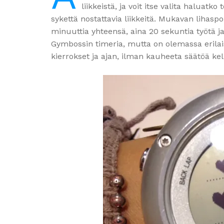
liikkeistä, ja voit itse valita halua
sykettä nostattavia liikkeitä. Mukavan lihaspo
minuuttia yhteensä, aina 20 sekuntia työtä ja
Gymbossin timeria, mutta on olemassa erilais
kierrokset ja ajan, ilman kauheeta säätöä ke