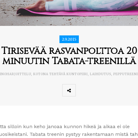
2.9.2015
Tirisevää rasvanpolttoa 20
minuutin Tabata-treenillä
INOHARJOITTELU
,
KOTONA TEHTÄVÄ KUNTOPIIRI
,
LAIHDUTUS
,
PEPPUTREENI
utta silloin kun keho janoaa kunnon hikeä ja aikaa ei ole
suosikeistani. Tabata treenin pystyy rakentamaan mistä ta