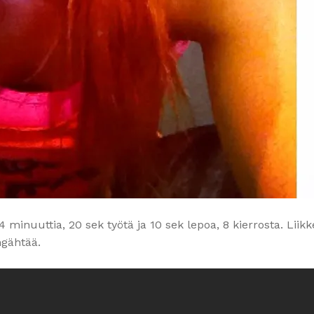
s 4 minuuttia, 20 sek työtä ja 10 sek lepoa, 8 kierrosta. Liik
ngähtää.