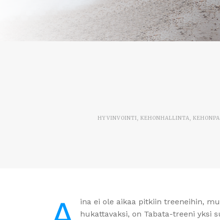
HYVINVOINTI
,
KEHONHALLINTA
,
KEHONPA
A
ina ei ole aikaa pitkiin treeneihin, m
hukattavaksi, on Tabata-treeni yksi 