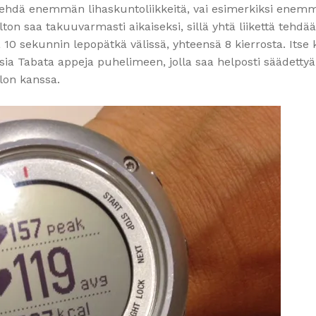
tko tehdä enemmän lihaskuntoliikkeitä, vai esimerkiksi ene
lton saa takuuvarmasti aikaiseksi, sillä yhtä liikettä tehdä
 10 sekunnin lepopätkä välissä, yhteensä 8 kierrosta. Itse
ia Tabata appeja puhelimeen, jolla saa helposti säädettyä
llon kanssa.