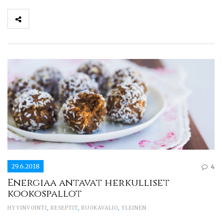
29.6.2018
4
Energiaa antavat herkulliset
kookospallot
HYVINVOINTI
,
RESEPTIT
,
RUOKAVALIO
,
YLEINEN