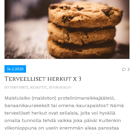
14.2.2020
2
Terveelliset herkut x 3
HYVINVOINTI
,
RESEPTIT
,
RUOKAVALIO
Maistuisiko (maidoton) proteiinimansikkajäätelö,
banaanikaurakeksit tai omena-kaurapaistos? Nämä
terveelliset herkut ovat sellaisia, joita voi hyvällä
omalla tunnolla tehdä vaikka joka päivä! Kuitenkin
viikonloppuna on usein enemmän aikaa panostaa