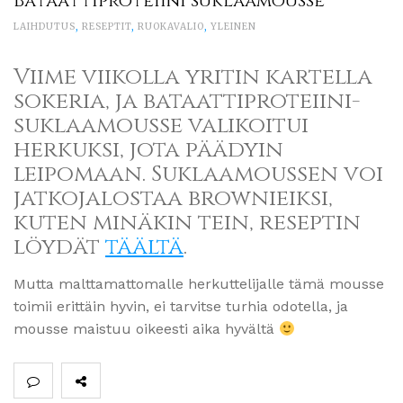
Bataattiproteiini suklaamousse
LAIHDUTUS
,
RESEPTIT
,
RUOKAVALIO
,
YLEINEN
Viime viikolla yritin kartella
sokeria, ja bataattiproteiini-
suklaamousse valikoitui
herkuksi, jota päädyin
leipomaan. Suklaamoussen voi
jatkojalostaa brownieiksi,
kuten minäkin tein, reseptin
löydät
täältä
.
Mutta malttamattomalle herkuttelijalle tämä mousse
toimii erittäin hyvin, ei tarvitse turhia odotella, ja
mousse maistuu oikeesti aika hyvältä