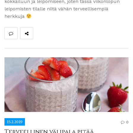
kokkailuun ja leipomiseen, joten tässä viikonlopun
leipomisten tilalle niitä vähän terveellisempiä
herkkuja
15.2.2019
0
Terveellinen välipala pitää