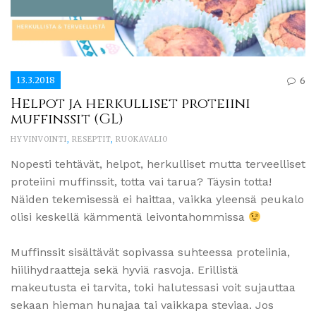
13.3.2018
6
Helpot ja herkulliset proteiini
muffinssit (GL)
HYVINVOINTI
,
RESEPTIT
,
RUOKAVALIO
Nopesti tehtävät, helpot, herkulliset mutta terveelliset
proteiini muffinssit, totta vai tarua? Täysin totta!
Näiden tekemisessä ei haittaa, vaikka yleensä peukalo
olisi keskellä kämmentä leivontahommissa
Muffinssit sisältävät sopivassa suhteessa proteiinia,
hiilihydraatteja sekä hyviä rasvoja. Erillistä
makeutusta ei tarvita, toki halutessasi voit sujauttaa
sekaan hieman hunajaa tai vaikkapa steviaa. Jos