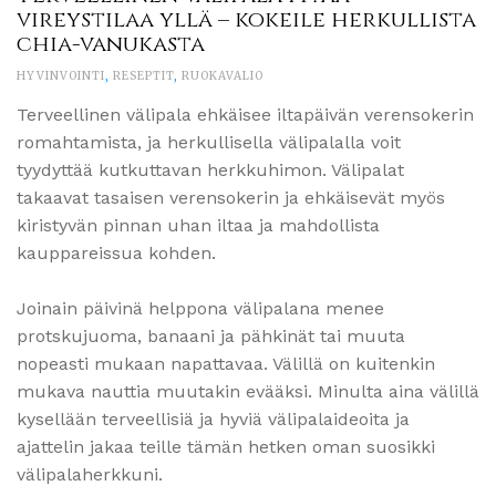
vireystilaa yllä – kokeile herkullista
chia-vanukasta
HYVINVOINTI
,
RESEPTIT
,
RUOKAVALIO
Terveellinen välipala ehkäisee iltapäivän verensokerin
romahtamista, ja herkullisella välipalalla voit
tyydyttää kutkuttavan herkkuhimon. Välipalat
takaavat tasaisen verensokerin ja ehkäisevät myös
kiristyvän pinnan uhan iltaa ja mahdollista
kauppareissua kohden.
Joinain päivinä helppona välipalana menee
protskujuoma, banaani ja pähkinät tai muuta
nopeasti mukaan napattavaa. Välillä on kuitenkin
mukava nauttia muutakin evääksi. Minulta aina välillä
kysellään terveellisiä ja hyviä välipalaideoita ja
ajattelin jakaa teille tämän hetken oman suosikki
välipalaherkkuni.