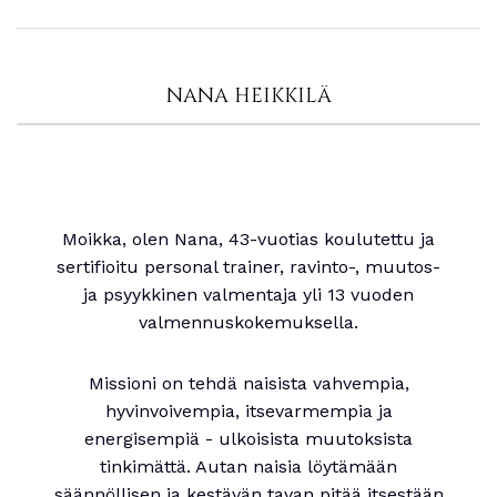
NANA HEIKKILÄ
Moikka, olen Nana, 43-vuotias koulutettu ja
sertifioitu personal trainer, ravinto-, muutos-
ja psyykkinen valmentaja yli 13 vuoden
valmennuskokemuksella.
Missioni on tehdä naisista vahvempia,
hyvinvoivempia, itsevarmempia ja
energisempiä - ulkoisista muutoksista
tinkimättä. Autan naisia löytämään
säännöllisen ja kestävän tavan pitää itsestään