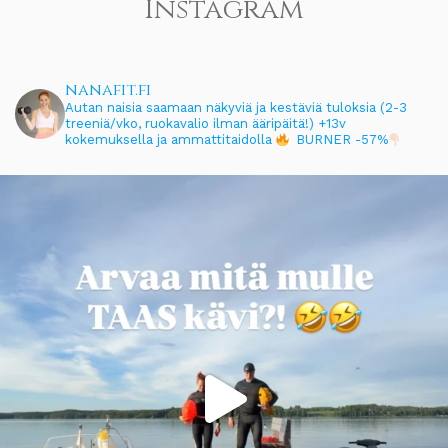
Instagram
nanafit.fi
Autan naisia saamaan näkyviä ja kestäviä tuloksia (2-3
treeniä/vko, ruokavalio ilman ääripäitä!)
+13v
kokemuksella ja ammattitaidolla
BURNER -57%