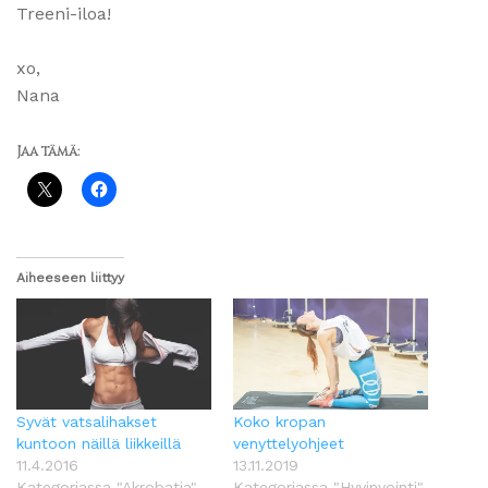
Treeni-iloa!
xo,
Nana
Jaa tämä:
Aiheeseen liittyy
Syvät vatsalihakset
Koko kropan
kuntoon näillä liikkeillä
venyttelyohjeet
11.4.2016
13.11.2019
Kategoriassa "Akrobatia"
Kategoriassa "Hyvinvointi"