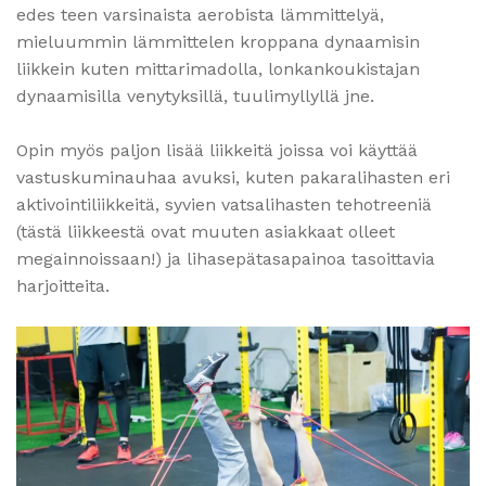
edes teen varsinaista aerobista lämmittelyä,
mieluummin lämmittelen kroppana dynaamisin
liikkein kuten mittarimadolla, lonkankoukistajan
dynaamisilla venytyksillä, tuulimyllyllä jne.
Opin myös paljon lisää liikkeitä joissa voi käyttää
vastuskuminauhaa avuksi, kuten pakaralihasten eri
aktivointiliikkeitä, syvien vatsalihasten tehotreeniä
(tästä liikkeestä ovat muuten asiakkaat olleet
megainnoissaan!) ja lihasepätasapainoa tasoittavia
harjoitteita.