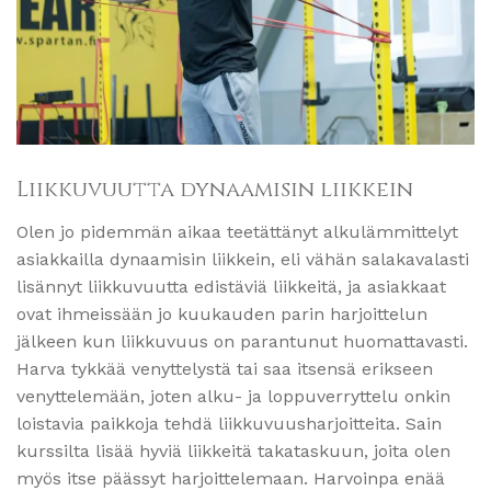
Liikkuvuutta dynaamisin liikkein
Olen jo pidemmän aikaa teetättänyt alkulämmittelyt
asiakkailla dynaamisin liikkein, eli vähän salakavalasti
lisännyt liikkuvuutta edistäviä liikkeitä, ja asiakkaat
ovat ihmeissään jo kuukauden parin harjoittelun
jälkeen kun liikkuvuus on parantunut huomattavasti.
Harva tykkää venyttelystä tai saa itsensä erikseen
venyttelemään, joten alku- ja loppuverryttelu onkin
loistavia paikkoja tehdä liikkuvuusharjoittei
ta. Sain
kurssilta lisää hyviä liikkeitä takataskuun, joita olen
myös itse päässyt harjoittelemaan. Harvoinpa enää