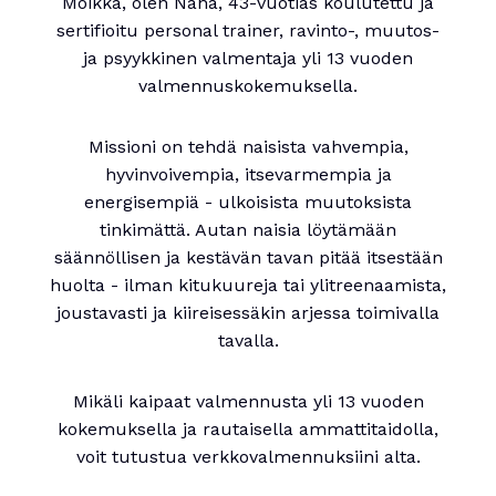
Moikka, olen Nana, 43-vuotias koulutettu ja
sertifioitu personal trainer, ravinto-, muutos-
ja psyykkinen valmentaja yli 13 vuoden
valmennuskokemuksella.
Missioni on tehdä naisista vahvempia,
hyvinvoivempia, itsevarmempia ja
energisempiä - ulkoisista muutoksista
tinkimättä. Autan naisia löytämään
säännöllisen ja kestävän tavan pitää itsestään
huolta - ilman kitukuureja tai ylitreenaamista,
joustavasti ja kiireisessäkin arjessa toimivalla
tavalla.
Mikäli kaipaat valmennusta yli 13 vuoden
kokemuksella ja rautaisella ammattitaidolla,
voit tutustua verkkovalmennuksiini alta.