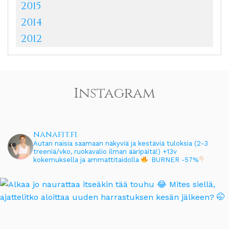
2015
2014
2012
Instagram
nanafit.fi
Autan naisia saamaan näkyviä ja kestäviä tuloksia (2-3
treeniä/vko, ruokavalio ilman ääripäitä!)
+13v
kokemuksella ja ammattitaidolla
BURNER -57%