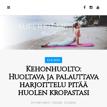
12.8.2016
Kehonhuolto:
Huoltava ja palauttava
harjoittelu pitää
huolen kropastasi
HYVINVOINTI
,
TREENI
,
YLEINEN