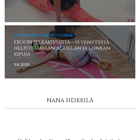
HYVINVOINTI, TREENI, YLEINEN
EROON SELKÄKIVUISTA – 15 venytystä
helpottamaan alaselän ja lonkan
kipuja
5.6.2020
NANA HEIKKILÄ