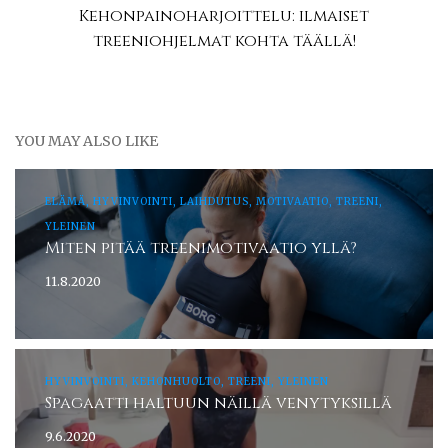
Kehonpainoharjoittelu: ilmaiset
treeniohjelmat kohta täällä!
YOU MAY ALSO LIKE
ELÄMÄ, HYVINVOINTI, LAIHDUTUS, MOTIVAATIO, TREENI,
YLEINEN
Miten pitää treenimotivaatio yllä?
11.8.2020
HYVINVOINTI, KEHONHUOLTO, TREENI, YLEINEN
Spagaatti haltuun näillä venytyksillä
9.6.2020