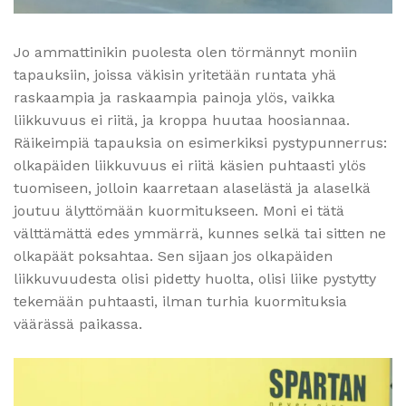
Jo ammattinikin puolesta olen törmännyt moniin
tapauksiin, joissa väkisin yritetään runtata yhä
raskaampia ja raskaampia painoja ylös, vaikka
liikkuvuus ei riitä, ja kroppa huutaa hoosiannaa.
Räikeimpiä tapauksia on esimerkiksi pystypunnerrus:
olkapäiden liikkuvuus ei riitä käsien puhtaasti ylös
tuomiseen, jolloin kaarretaan alaselästä ja alaselkä
joutuu älyttömään kuormitukseen. Moni ei tätä
välttämättä edes ymmärrä, kunnes selkä tai sitten ne
olkapäät poksahtaa. Sen sijaan jos olkapäiden
liikkuvuudesta olisi pidetty huolta, olisi liike pystytty
tekemään puhtaasti, ilman turhia kuormituksia
väärässä paikassa.