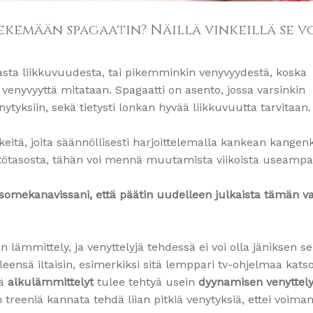
kemään spagaatin? Näillä vinkeillä se v
avasta liikkuvuudesta, tai pikemminkin venyvyydestä, koska
venyvyyttä mitataan. Spagaatti on asento, jossa varsinkin
nytyksiin, sekä tietysti lonkan hyvää liikkuvuutta tarvitaan.
kkeitä, joita säännöllisesti harjoittelemalla kankean kangen
ähtötasosta, tähän voi mennä muutamista viikoista useamp
s somekanavissani, että päätin uudelleen julkaista tämän 
n lämmittely, ja venyttelyjä tehdessä ei voi olla jäniksen se
yleensä iltaisin, esimerkiksi sitä lemppari tv-ohjelmaa kats
sä
alkulämmittelyt
tulee tehtyä usein
dyynamisen venyttel
treeniä kannata tehdä liian pitkiä venytyksiä, ettei voima