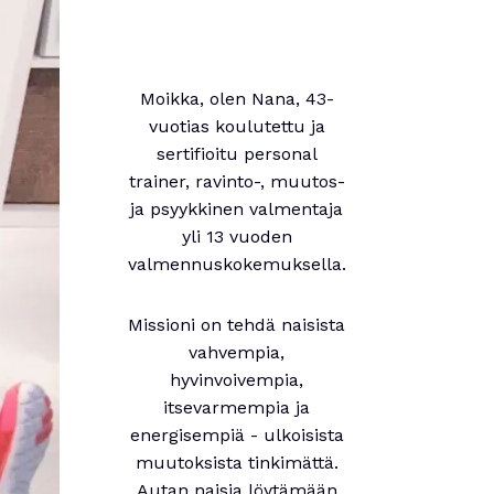
Moikka, olen Nana, 43-
vuotias koulutettu ja
sertifioitu personal
trainer, ravinto-, muutos-
ja psyykkinen valmentaja
yli 13 vuoden
valmennuskokemuksella.
Missioni on tehdä naisista
vahvempia,
hyvinvoivempia,
itsevarmempia ja
energisempiä - ulkoisista
muutoksista tinkimättä.
Autan naisia löytämään