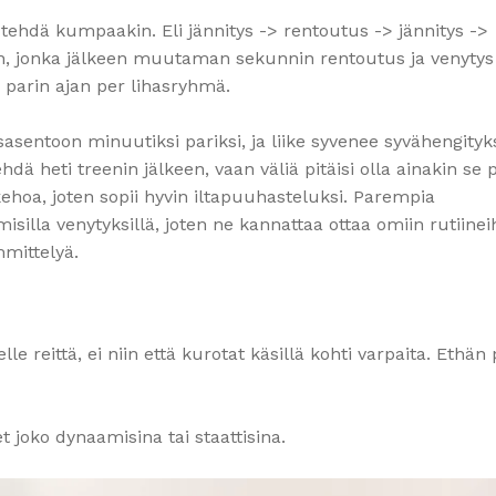
a tehdä kumpaakin. Eli jännitys -> rentoutus -> jännitys ->
an, jonka jälkeen muutaman sekunnin rentoutus ja venytys
 parin ajan per lihasryhmä.
sasentoon minuutiksi pariksi, ja liike syvenee syvähengity
hdä heti treenin jälkeen, vaan väliä pitäisi olla ainakin se 
hoa, joten sopii hyvin iltapuuhasteluksi. Parempia
silla venytyksillä, joten ne kannattaa ottaa omiin rutiinei
mmittelyä.
e reittä, ei niin että kurotat käsillä kohti varpaita. Ethän
 joko dynaamisina tai staattisina.