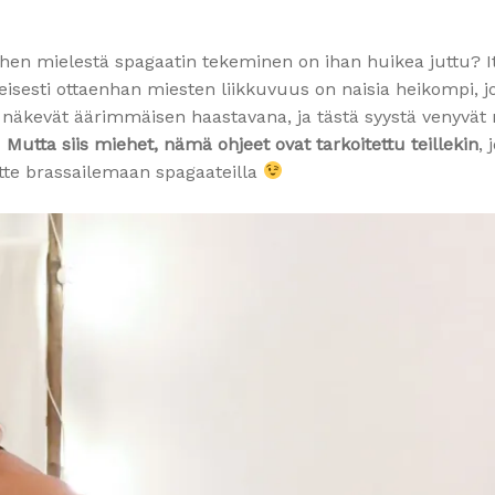
n mielestä spagaatin tekeminen on ihan huikea juttu? I
eisesti ottaenhan miesten liikkuvuus on naisia heikompi, j
e näkevät äärimmäisen haastavana, ja tästä syystä venyvät 
!
Mutta siis miehet, nämä ohjeet ovat tarkoitettu teillekin
, 
tte brassailemaan spagaateilla