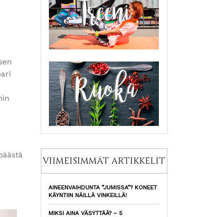
ksen
pari
hin
 päästä
VIIMEISIMMÄT ARTIKKELIT
AINEENVAIHDUNTA ”JUMISSA”? KONEET
KÄYNTIIN NÄILLÄ VINKEILLÄ!
MIKSI AINA VÄSYTTÄÄ? – 5