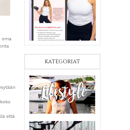
an oma
onta
KATEGORIAT
pysytään
 koko
lä että