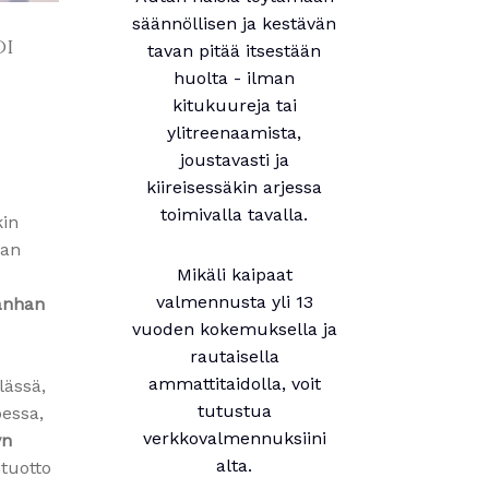
säännöllisen ja kestävän
oi
tavan pitää itsestään
huolta - ilman
kitukuureja tai
ylitreenaamista,
joustavasti ja
kiireisessäkin arjessa
toimivalla tavalla.
kin
aan
Mikäli kaipaat
valmennusta yli 13
vanhan
vuoden kokemuksella ja
rautaisella
ammattitaidolla, voit
lässä,
tutustua
oessa,
verkkovalmennuksiini
yn
alta.
ntuotto