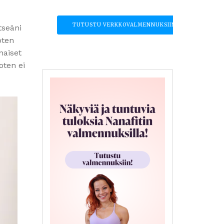
TUTUSTU VERKKOVALMENNUKSIIN
tseäni
oten
naiset
joten ei