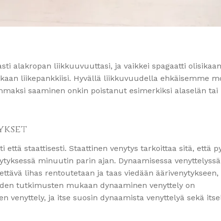
sti alakropan liikkuuvuuttasi, ja vaikkei spagaatti olisika
ukaan liikepankkiisi. Hyvällä liikkuvuudella ehkäisemme m
vammaksi saaminen onkin poistanut esimerkiksi alaselän tai
ykset
ttä staattisesti. Staattinen venytys tarkoittaa sitä, että 
nytyksessä minuutin parin ajan. Dynaamisessa venyttelyssä
ytettävä lihas rentoutetaan ja taas viedään äärivenytykseen,
eiden tutkimusten mukaan dynaaminen venyttely on
 venyttely, ja itse suosin dynaamista venyttelyä sekä itsel