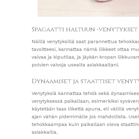
Spagaatti haltuun -venytykset
Näillä venytyksillä saat parannettua tehokkaa
tavoitteesi, kannattaa nämä liikkeet ottaa m
vaivaa ja kiputilaa, ja jäykän kropan liikku
polvien vaivoja usealta asiakkaaltani.
Dynaamiset ja staattiset venyt
Venytyksiä kannattaa tehdä sekä dynaamisesti e
venytyksessä paikallaan, esimerkiksi syväve
käytetään taas liikettä apuna, eli välillä ven
ajan vähän pidemmälle jos mahdollista. Us
tehokkaampaa kuin paikallaan oleva staattinen
asiakkailla.