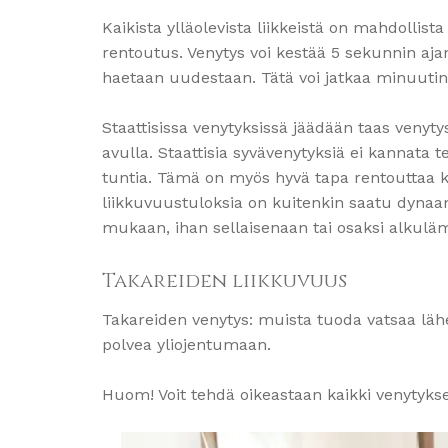
Kaikista ylläolevista liikkeistä on mahdollist
rentoutus. Venytys voi kestää 5 sekunnin aj
haetaan uudestaan. Tätä voi jatkaa minuutin
Staattisissa venytyksissä jäädään taas venyty
avulla. Staattisia syvävenytyksiä ei kannata te
tuntia. Tämä on myös hyvä tapa rentouttaa ke
liikkuvuustuloksia on kuitenkin saatu dynaami
mukaan, ihan sellaisenaan tai osaksi alkulä
Takareiden liikkuvuus
Takareiden venytys: muista tuoda vatsaa lähell
polvea yliojentumaan.
Huom! Voit tehdä oikeastaan kaikki venytykset