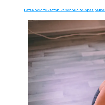
Lataa veloitukseton kehonhuolto-opas painam