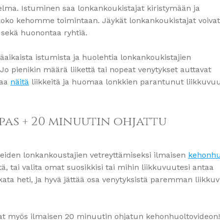
gelma. Istuminen saa lonkankoukistajat kiristymään ja
 koko kehomme toimintaan. Jäykät lonkankoukistajat voivat
a sekä huonontaa ryhtiä.
äaikaista istumista ja huolehtia lonkankoukistajien
 Jo pienikin määrä liikettä tai nopeat venytykset auttavat
taa
näitä
liikkeitä ja huomaa lonkkien parantunut liikkuvuu
as + 20 minuutin ohjattu
ireiden lonkankoustajien vetreyttämiseksi ilmaisen
kehonhu
ä, tai valita omat suosikkisi tai mihin liikkuvuutesi antaa
skata heti, ja hyvä jättää osa venytyksistä paremman liikk
saat myös ilmaisen 20 minuutin ohjatun kehonhuoltovideon!