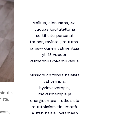
Moikka, olen Nana, 43-
vuotias koulutettu ja
sertifioitu personal
trainer, ravinto-, muutos-
ja psyykkinen valmentaja
yli 13 vuoden
valmennuskokemuksella.
Missioni on tehdä naisista
vahvempia,
hyvinvoivempia,
sinulla
itsevarmempia ja
ista.
energisempiä - ulkoisista
muutoksista tinkimättä.
sesta,
Autan naisia löytämään