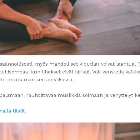
säännöllisesti, myös mahdolliset kiputilat voivat laantua. 
llisempaa, kun lihakset eivät kiristä. Voit venytellä vaikk
ntään muutaman kerran viikossa.
ät palamaan, rauhoittavaa musiikkia soimaan ja venyttelyt k
alla tästä.