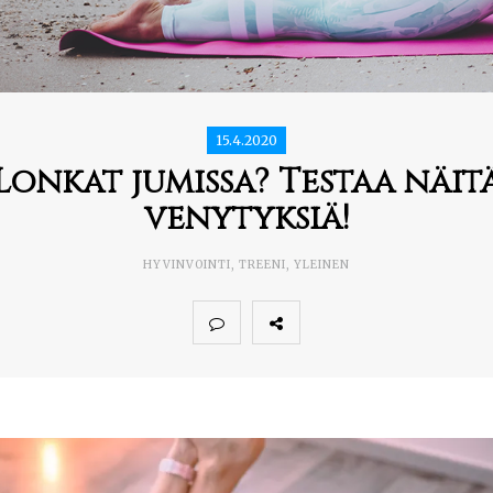
15.4.2020
Lonkat jumissa? Testaa näit
venytyksiä!
HYVINVOINTI
,
TREENI
,
YLEINEN