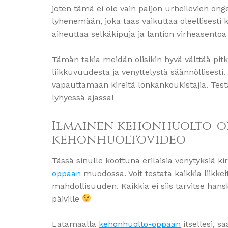
joten tämä ei ole vain paljon urheilevien on
lyhenemään, joka taas vaikuttaa oleellisesti
aiheuttaa selkäkipuja ja lantion virheasento
Tämän takia meidän olisikin hyvä välttää pitk
liikkuvuudesta ja venyttelystä säännöllisesti.
vapauttamaan kireitä lonkankoukistajia. Tes
lyhyessä ajassa!
Ilmainen kehonhuolto-op
kehonhuoltovideo
Tässä sinulle koottuna erilaisia venytyksiä k
oppaan
muodossa. Voit testata kaikkia liikkeit
mahdollisuuden. Kaikkia ei siis tarvitse han
päiville
Latamaalla
kehonhuolto-oppaan
itsellesi, 