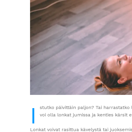
I
stutko päivittäin paljon? Tai harrastatko 
voi olla lonkat jumissa ja kenties kärsit e
Lonkat voivat rasittua kävelystä tai juoksemis