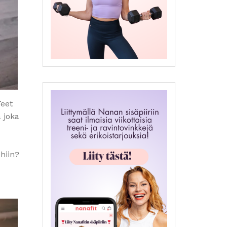
Teet
a joka
ehiin?