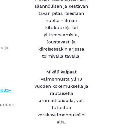
säännöllisen ja kestävän
tavan pitää itsestään
huolta - ilman
kitukuureja tai
ylitreenaamista,
joustavasti ja
s jo
kiireisessäkin arjessa
toimivalla tavalla.
Mikäli kaipaat
valmennusta yli 13
vuoden kokemuksella ja
olto-
rautaisella
ammattitaidolla, voit
uvuuden
tutustua
verkkovalmennuksiini
alta.