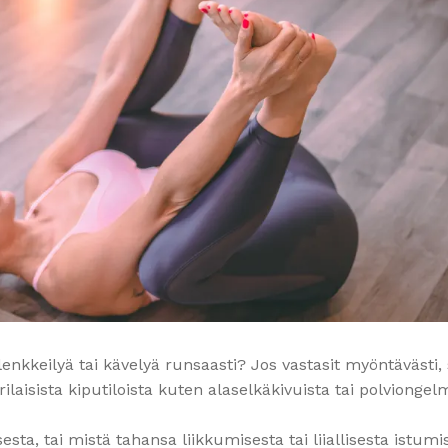
lenkkeilyä tai kävelyä runsaasti? Jos vastasit myöntävästi, 
rilaisista kiputiloista kuten alaselkäkivuista tai polviongelm
esta, tai mistä tahansa liikkumisesta tai liiallisesta istumi