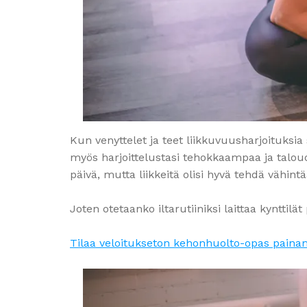
Kun venyttelet ja teet liikkuvuusharjoituksia 
myös harjoittelustasi tehokkaampaa ja taloude
päivä, mutta liikkeitä olisi hyvä tehdä vähi
Joten otetaanko iltarutiiniksi laittaa kynttil
Tilaa veloitukseton kehonhuolto-opas painam