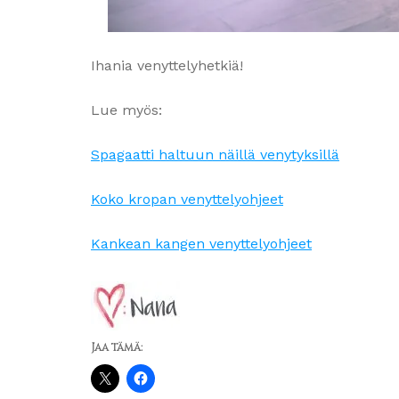
Ihania venyttelyhetkiä!
Lue myös:
Spagaatti haltuun näillä venytyksillä
Koko kropan venyttelyohjeet
Kankean kangen venyttelyohjeet
Jaa tämä: