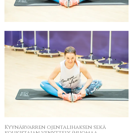
Kyynärvarren ojentalihaksen sekä
koukistajan venyttely (huomaa