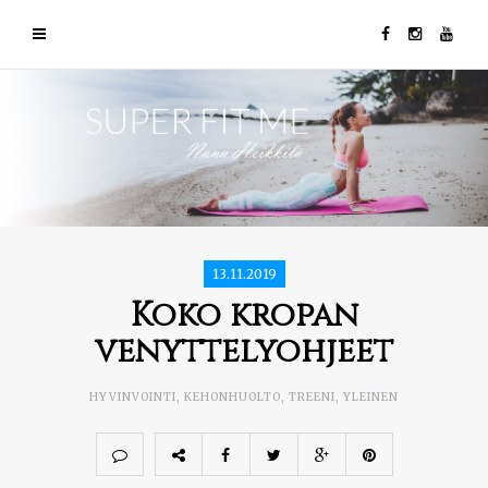
13.11.2019
Koko kropan
venyttelyohjeet
HYVINVOINTI
,
KEHONHUOLTO
,
TREENI
,
YLEINEN