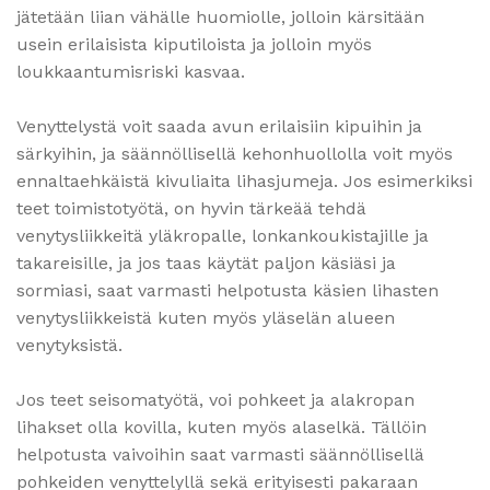
jätetään liian vähälle huomiolle, jolloin kärsitään
usein erilaisista kiputiloista ja jolloin myös
loukkaantumisriski kasvaa.
Venyttelystä voit saada avun erilaisiin kipuihin ja
särkyihin, ja säännöllisellä kehonhuollolla voit myös
ennaltaehkäistä kivuliaita lihasjumeja. Jos esimerkiksi
teet toimistotyötä, on hyvin tärkeää tehdä
venytysliikkeitä yläkropalle, lonkankoukistajille ja
takareisille, ja jos taas käytät paljon käsiäsi ja
sormiasi, saat varmasti helpotusta käsien lihasten
venytysliikkeistä kuten myös yläselän alueen
venytyksistä.
Jos teet seisomatyötä, voi pohkeet ja alakropan
lihakset olla kovilla, kuten myös alaselkä. Tällöin
helpotusta vaivoihin saat varmasti säännöllisellä
pohkeiden venyttelyllä sekä erityisesti pakaraan