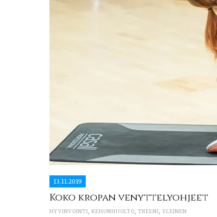
13.11.2019
Koko kropan venyttelyohjeet
HYVINVOINTI
,
KEHONHUOLTO
,
TREENI
,
YLEINEN