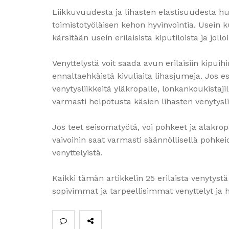
Liikkuvuudesta ja lihasten elastisuudesta hu
toimistotyöläisen kehon hyvinvointia. Usein k
kärsitään usein erilaisista kiputiloista ja jo
Venyttelystä voit saada avun erilaisiin kipuih
ennaltaehkäistä kivuliaita lihasjumeja. Jos e
venytysliikkeitä yläkropalle, lonkankoukistajill
varmasti helpotusta käsien lihasten venytysl
Jos teet seisomatyötä, voi pohkeet ja alakrop
vaivoihin saat varmasti säännöllisellä pohkei
venyttelyistä.
Kaikki tämän artikkelin 25 erilaista venytyst
sopivimmat ja tarpeellisimmat venyttelyt ja h