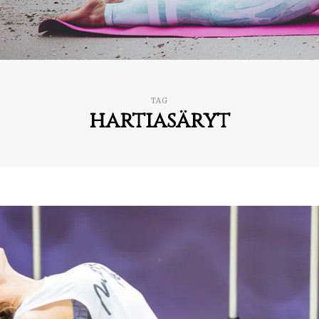
TAG
hartiasäryt