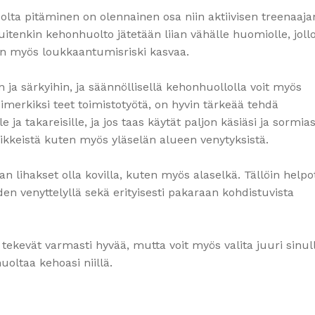
olta pitäminen on olennainen osa niin aktiivisen treenaaja
uitenkin kehonhuolto jätetään liian vähälle huomiolle, joll
lloin myös loukkaantumisriski kasvaa.
in ja särkyihin, ja säännöllisellä kehonhuollolla voit myös
simerkiksi teet toimistotyötä, on hyvin tärkeää tehdä
e ja takareisille, ja jos taas käytät paljon käsiäsi ja sormias
iikkeistä kuten myös yläselän alueen venytyksistä.
an lihakset olla kovilla, kuten myös alaselkä. Tällöin help
den venyttelyllä sekä erityisesti pakaraan kohdistuvista
ä tekevät varmasti hyvää, mutta voit myös valita juuri sinul
uoltaa kehoasi niillä.