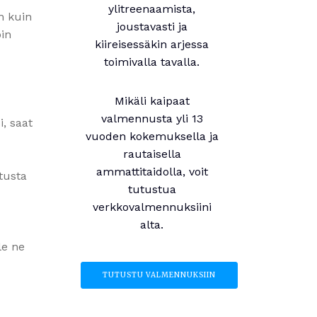
ylitreenaamista,
n kuin
joustavasti ja
oin
kiireisessäkin arjessa
toimivalla tavalla.
Mikäli kaipaat
valmennusta yli 13
i, saat
vuoden kokemuksella ja
rautaisella
ammattitaidolla, voit
otusta
tutustua
verkkovalmennuksiini
alta.
le ne
TUTUSTU VALMENNUKSIIN