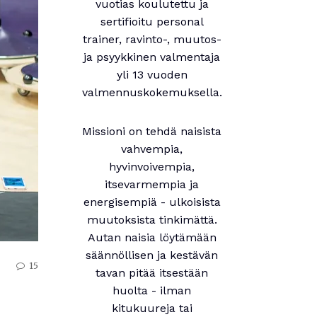
vuotias koulutettu ja
sertifioitu personal
trainer, ravinto-, muutos-
ja psyykkinen valmentaja
yli 13 vuoden
valmennuskokemuksella.
Missioni on tehdä naisista
vahvempia,
hyvinvoivempia,
itsevarmempia ja
energisempiä - ulkoisista
muutoksista tinkimättä.
Autan naisia löytämään
säännöllisen ja kestävän
15
tavan pitää itsestään
huolta - ilman
kitukuureja tai