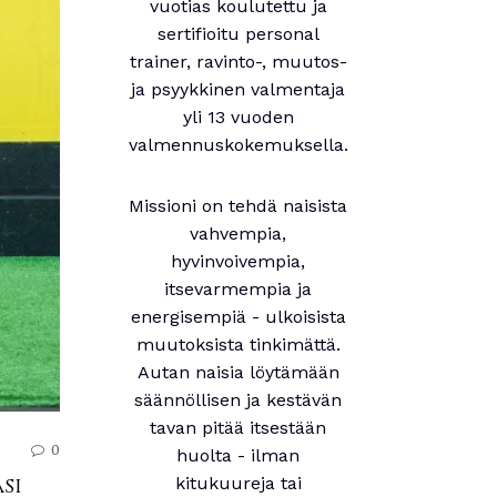
vuotias koulutettu ja
sertifioitu personal
trainer, ravinto-, muutos-
ja psyykkinen valmentaja
yli 13 vuoden
valmennuskokemuksella.
Missioni on tehdä naisista
vahvempia,
hyvinvoivempia,
itsevarmempia ja
energisempiä - ulkoisista
muutoksista tinkimättä.
Autan naisia löytämään
säännöllisen ja kestävän
tavan pitää itsestään
0
huolta - ilman
si
kitukuureja tai