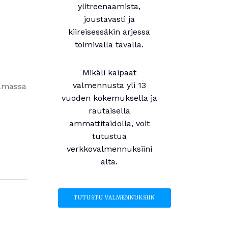
ylitreenaamista,
joustavasti ja
kiireisessäkin arjessa
toimivalla tavalla.
Mikäli kaipaat
valmennusta yli 13
samassa
vuoden kokemuksella ja
rautaisella
ammattitaidolla, voit
tutustua
verkkovalmennuksiini
alta.
TUTUSTU VALMENNUKSIIN