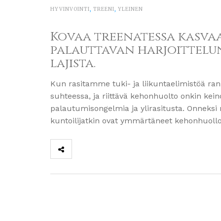
HYVINVOINTI
,
TREENI
,
YLEINEN
Kovaa treenatessa kasva
palauttavan harjoittelun 
lajista.
Kun rasitamme tuki- ja liikuntaelimistöä ran
suhteessa, ja riittävä kehonhuolto onkin keino
palautumisongelmia ja ylirasitusta. Onneksi
kuntoilijatkin ovat ymmärtäneet kehonhuoll