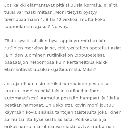
Jos kaikki elämäntavat pitäisi uusia kerralla, ei siitä
tulisi varmasti mitään. Moni tietysti pystyy
tsemppaamaan 4, 8 tai 12 viikkoa, mutta koko
loppuelämän ajaksi? No way.
Tästä syystä olisikin hyvä oppia ymmärtämään
rutiinien merkitys ja se, että yksitellen opetellut asiat
ja niiden luominen rutiiniksi on loppupeleissä
paaaaaljon helpompaa kuin kertaheitolla kaikki
elämäntavat uusiksi -ajattelumalli. Miksi?
Jos ajatellaan esimerkiksi hampaiden pesua: se
kuuluu monien päivittäisiin rutiineihin ihan
automaattisesti. Aamulla pestään hampaat, ja illalla
pestään hampaat. En usko että kovin moni joutuu
käymään kovia sisäisiä tahtojen taisteluita joka ikinen
aamu tai ilta kyseisestä asiasta. Poikkeuksia ja
erikoisaamuja ja -iltoja varmasti löytyy, mutta noin