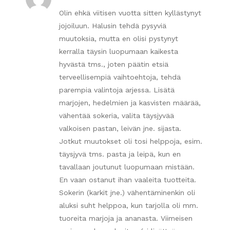
Olin ehkä viitisen vuotta sitten kyllästynyt
jojoiluun. Halusin tehdä pysyviä
muutoksia, mutta en olisi pystynyt
kerralla täysin luopumaan kaikesta
hyvästä tms., joten päätin etsiä
terveellisempiä vaihtoehtoja, tehdä
parempia valintoja arjessa. Lisätä
marjojen, hedelmien ja kasvisten määrää,
vähentää sokeria, valita täysjyvää
valkoisen pastan, leivän jne. sijasta.
Jotkut muutokset oli tosi helppoja, esim.
täysjyvä tms. pasta ja leipä, kun en
tavallaan joutunut luopumaan mistään.
En vaan ostanut ihan vaaleita tuotteita.
Sokerin (karkit jne.) vähentäminenkin oli
aluksi suht helppoa, kun tarjolla oli mm.
tuoreita marjoja ja ananasta. Viimeisen