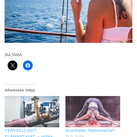
Jaa tämä:
Aiheeseen liittyy
TERVEELLISET
Suoritatko hyvinvointia?
ELÄMÄNTAVAT – mitkä
15.11.2019