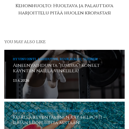
Kehonhuolto: Huoltava ja palauttava
harjoittelu pitää huolen kropastasi
YOU MAY ALSO LIKE
HYVINVOINTI, LAIHDUTUS, RUOKAVALIO, YLEINEN
Aineenvaihdunta ”jumissa”? Koneet
käyntiin näillä vinkeillä!
13.4.2026
HYVINVOINTI, LAIHDUTUS, RUOKAVALIO, YLEINEN
Kesällä keventäminen käy helposti –
ilman luopumista mistään!