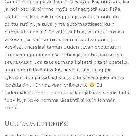
tunnemme helposti itsemme väsyneiksi, nuutuneiksi
ja helposti kärsimme myös päänsärystä (lue lisää
täältä) – eikö olisikin helppoa jos vedenjuonti olisi
opittu rutiini, ja tulisi yhtä automaattisesti kuin
hampaiden pesu? Se voi tapahtua, jo muutamassa
viikossa, jos vain annat sille mahdollisuuden, ja
keskität energiasi tämän uuden tavan opetteluun.
Kun vedenjuonti on osa rutiineja, on helppo siirtyä
seuraavaan. Jos taas samanaikaisesti pitäisi opetella
juomaan riittävästi vettä, kävellä käsillä, oppia
tykkäämään parsakaalista ja pitäisi vielä joka aamu
joogatakin…. Onnea vaan yritykselle
Eli
todennäköisemmin kahden viikon jälkeen sanoisit että
fuck it, ja koko homma lässähtäisi kuin lehmän
häntä.
Uusi tapa rutiiniksi
Eli ystävä hyvä, anna itsellesi aikaa omaksua uusia