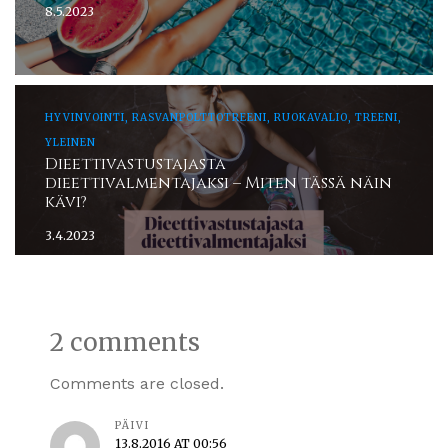
8.5.2023
HYVINVOINTI, RASVANPOLTTOTREENI, RUOKAVALIO, TREENI,
YLEINEN
Dieettivastustajasta
dieettivalmentajaksi – Miten tässä näin
kävi?
3.4.2023
2 comments
Comments are closed.
PÄIVI
13.8.2016 AT 00:56