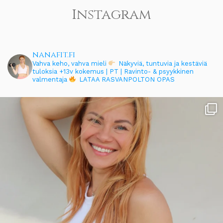
Instagram
nanafit.fi
Vahva keho, vahva mieli
Näkyviä, tuntuvia ja kestäviä
tuloksia
+13v kokemus | PT | Ravinto- & psyykkinen
valmentaja
LATAA RASVANPOLTON OPAS