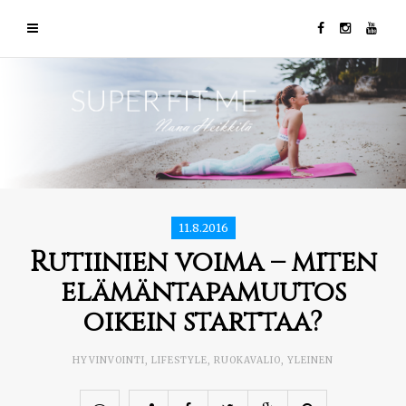
11.8.2016
Rutiinien voima – miten
elämäntapamuutos
oikein starttaa?
HYVINVOINTI
,
LIFESTYLE
,
RUOKAVALIO
,
YLEINEN