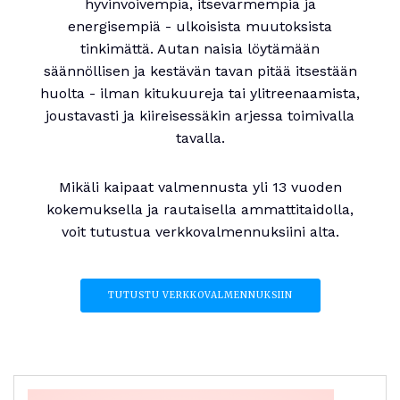
hyvinvoivempia, itsevarmempia ja
energisempiä - ulkoisista muutoksista
tinkimättä. Autan naisia löytämään
säännöllisen ja kestävän tavan pitää itsestään
huolta - ilman kitukuureja tai ylitreenaamista,
joustavasti ja kiireisessäkin arjessa toimivalla
tavalla.
Mikäli kaipaat valmennusta yli 13 vuoden
kokemuksella ja rautaisella ammattitaidolla,
voit tutustua verkkovalmennuksiini alta.
TUTUSTU VERKKOVALMENNUKSIIN