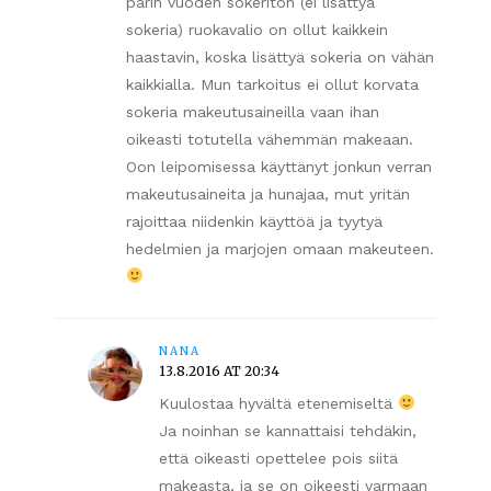
parin vuoden sokeriton (ei lisättyä
sokeria) ruokavalio on ollut kaikkein
haastavin, koska lisättyä sokeria on vähän
kaikkialla. Mun tarkoitus ei ollut korvata
sokeria makeutusaineilla vaan ihan
oikeasti totutella vähemmän makeaan.
Oon leipomisessa käyttänyt jonkun verran
makeutusaineita ja hunajaa, mut yritän
rajoittaa niidenkin käyttöä ja tyytyä
hedelmien ja marjojen omaan makeuteen.
NANA
13.8.2016 AT 20:34
Kuulostaa hyvältä etenemiseltä
Ja noinhan se kannattaisi tehdäkin,
että oikeasti opettelee pois siitä
makeasta, ja se on oikeesti varmaan