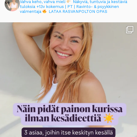
Vahva keho, vahva mieli
Näkyviä, tuntuvia ja kestäviä
tuloksia
+13v kokemus | PT | Ravinto- & psyykkinen
valmentaja
LATAA RASVANPOLTON OPAS