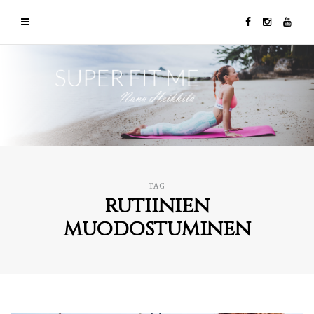
TAG
rutiinien
muodostuminen