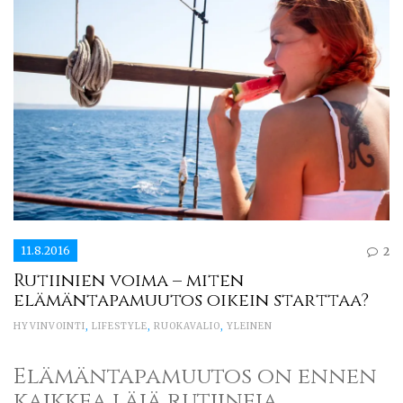
11.8.2016
2
Rutiinien voima – miten
elämäntapamuutos oikein starttaa?
HYVINVOINTI
,
LIFESTYLE
,
RUOKAVALIO
,
YLEINEN
Elämäntapamuutos on ennen
kaikkea läjä rutiineja.