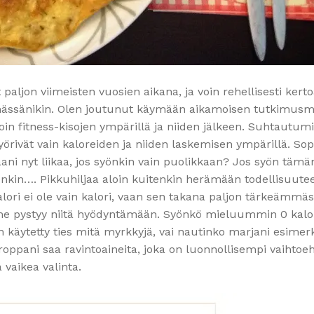
on viimeisten vuosien aikana, ja voin rehellisesti kertoa
mässänikin. Olen joutunut käymään aikamoisen tutkimus
in fitness-kisojen ympärillä ja niiden jälkeen. Suhtautum
pyörivät vain kaloreiden ja niiden laskemisen ympärillä. Sop
 nyt liikaa, jos syönkin vain puolikkaan? Jos syön tämä
in…. Pikkuhiljaa aloin kuitenkin herämään todellisuutee
alori ei ole vain kalori, vaan sen takana paljon tärkeämmä
mme pystyy niitä hyödyntämään. Syönkö mieluummin 0 kalo
n käytetty ties mitä myrkkyjä, vai nautinko marjani esimerk
roppani saa ravintoaineita, joka on luonnollisempi vaihtoeh
 vaikea valinta.