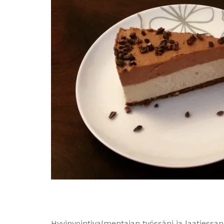
Hyvinvointivalmentajan työssäni ja laatiessa