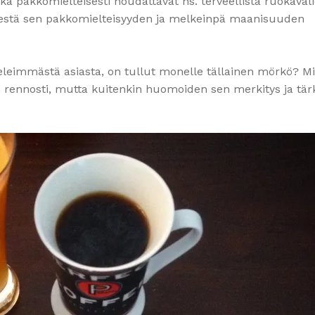
otka pakkomielteisesti noudattavat ns. terveellistä ruokavali
ydestä sen pakkomielteisyyden ja melkeinpä maanisuuden
leimmästä asiasta, on tullut monelle tällainen mörkö? M
rennosti, mutta kuitenkin huomoiden sen merkitys ja tär