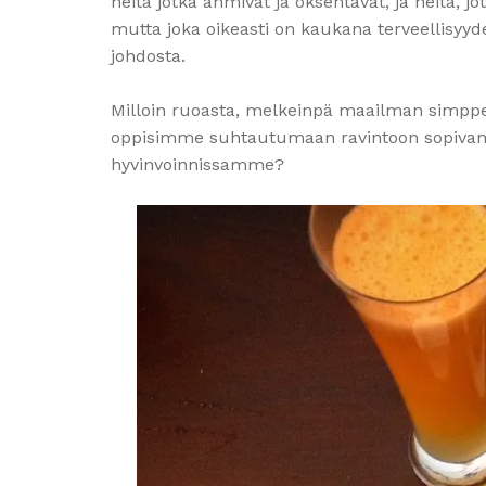
heitä jotka ahmivat ja oksentavat, ja heitä, j
mutta joka oikeasti on kaukana terveellisy
johdosta.
Milloin ruoasta, melkeinpä maailman simppe
oppisimme suhtautumaan ravintoon sopivan 
hyvinvoinnissamme?