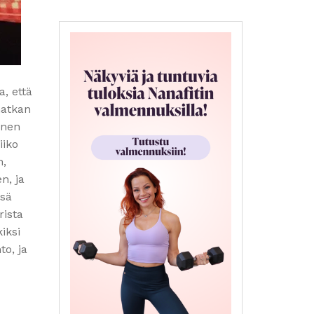
, että
matkan
inen
iiko
n,
n, ja
ssä
rista
iksi
to, ja