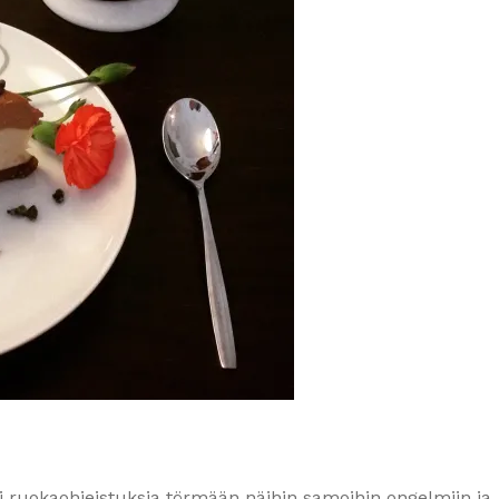
ni ruokaohjeistuksia törmään näihin samoihin ongelmiin ja