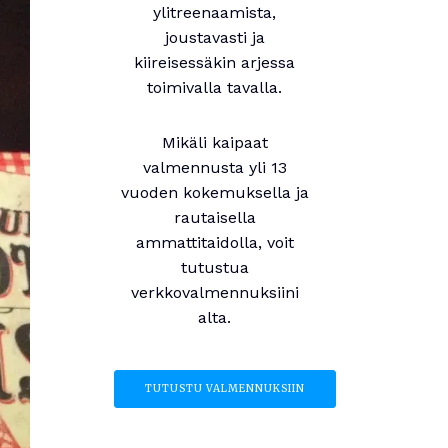
ylitreenaamista,
joustavasti ja
kiireisessäkin arjessa
toimivalla tavalla.
Mikäli kaipaat
valmennusta yli 13
vuoden kokemuksella ja
rautaisella
ammattitaidolla, voit
tutustua
verkkovalmennuksiini
alta.
TUTUSTU VALMENNUKSIIN