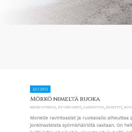
22.7.2015
Mörkö nimeltä ruoka
BIKINI FITNESS
,
HYVINVOINTI
,
LAIHDUTUS
,
RESEPTIT
,
RUO
Monelle ravintoasiat ja ruokavalio aiheuttaa p
jonkinasteista syömishäiriötä vastaan. On hei