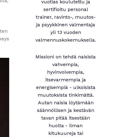
ota,
vuotias koulutettu ja
sertifioitu personal
trainer, ravinto-, muutos-
ja psyykkinen valmentaja
iten
yli 13 vuoden
keys
valmennuskokemuksella.
Missioni on tehdä naisista
vahvempia,
hyvinvoivempia,
itsevarmempia ja
energisempiä - ulkoisista
muutoksista tinkimättä.
Autan naisia löytämään
säännöllisen ja kestävän
tavan pitää itsestään
huolta - ilman
kitukuureja tai