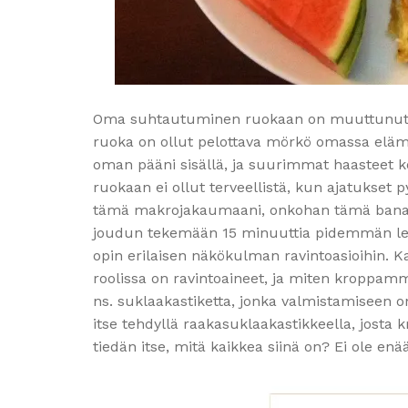
Oma suhtautuminen ruokaan on muuttunut palj
ruoka on ollut pelottava mörkö omassa elä
oman pääni sisällä, ja suurimmat haasteet ko
ruokaan ei ollut terveellistä, kun ajatukset 
tämä makrojakaumaani, onkohan tämä banaani
joudun tekemään 15 minuuttia pidemmän lenk
opin erilaisen näkökulman ravintoasioihin. K
roolissa on ravintoaineet, ja miten kroppa
ns. suklaakastiketta, jonka valmistamiseen o
itse tehdyllä raakasuklaakastikkeella, josta k
tiedän itse, mitä kaikkea siinä on? Ei ole enää