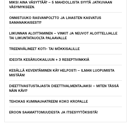
MIKSI AINA VÄSYTTÄÄ? – 5 MAHDOLLISTA SYYTÄ JATKUVAAN
VÄSYMYKSEEN.
ONNISTUUKO RASVANPOLTTO JA LIHASTEN KASVATUS
SAMANAIKAISESTI?
LIIKUNNAN ALOITTAMINEN – VINKIT JA NEUVOT ALOITTELIJALLE
TAI LIIKUNTATAUOLTA PALAAVALLE
TREENIVÄLINEET KOTI- TAI MÖKKISALILLE
IDEOITA KESÄRUOKAILUUN + 3 RESEPTIVINKKIÄ
KESÄLLÄ KEVENTÄMINEN KÄY HELPOSTI – ILMAN LUOPUMISTA
MISTÄÄN!
DIEETTIVASTUSTAJASTA DIEETTIVALMENTAJAKSI – MITEN TÄSSÄ
NÄIN KÄVI?
TEHOKAS KUMINAUHATREENI KOKO KROPALLE
EROON SAAMATTOMUUDESTA JA ITSESYYTÖKSISTÄ!