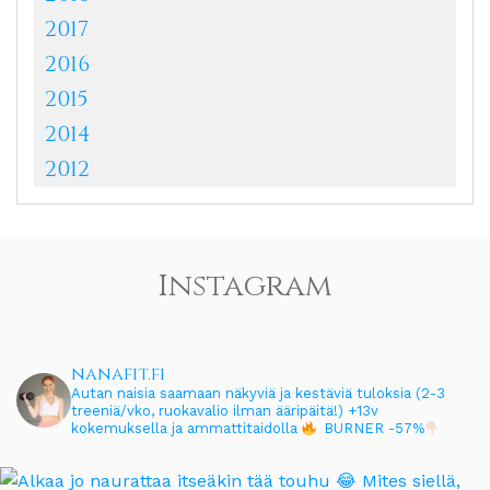
2017
2016
2015
2014
2012
Instagram
nanafit.fi
Autan naisia saamaan näkyviä ja kestäviä tuloksia (2-3
treeniä/vko, ruokavalio ilman ääripäitä!)
+13v
kokemuksella ja ammattitaidolla
BURNER -57%