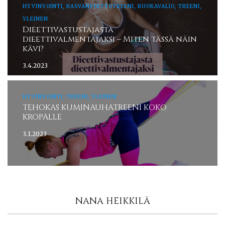
HYVINVOINTI, RASVANPOLTTOTREENI, RUOKAVALIO, TREENI,
YLEINEN
Dieettivastustajasta
dieettivalmentajaksi – Miten tässä näin
kävi?
3.4.2023
HYVINVOINTI, TREENI, YLEINEN
TEHOKAS KUMINAUHATREENI KOKO
KROPALLE
3.1.2023
NANA HEIKKILÄ