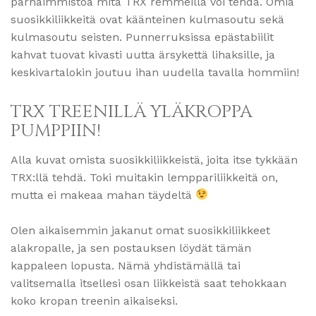
parhaimmistoa mitä TRX remmeillä voi tehdä. Omia
suosikkiliikkeitä ovat käänteinen kulmasoutu sekä
kulmasoutu seisten. Punnerruksissa epästabiilit
kahvat tuovat kivasti uutta ärsykettä lihaksille, ja
keskivartalokin joutuu ihan uudella tavalla hommiin!
TRX TREENILLÄ YLÄKROPPA
PUMPPIIN!
Alla kuvat omista suosikkiliikkeistä, joita itse tykkään
TRX:llä tehdä. Toki muitakin lemppariliikkeitä on,
mutta ei makeaa mahan täydeltä
Olen aikaisemmin jakanut omat suosikkiliikkeet
alakropalle, ja sen postauksen löydät tämän
kappaleen lopusta. Nämä yhdistämällä tai
valitsemalla itsellesi osan liikkeistä saat tehokkaan
koko kropan treenin aikaiseksi.