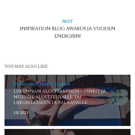
NEXT
INSPIRATION BLOG AWARDS JA VUODEN
ENERGISIN!
YOU MAY ALSO LIKE
HYVINVOINTI, TREENI, YLEINEN
Liikunnan aloittaminen – vinkit ja
neuvot aloittelijalle tai
liikuntatauolta palaavalle
1.8.2023