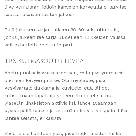
liike kerrallaan, jolloin kahvojen korkeutta ei tarvitse
säätää jokaisen toiston jälkeen.
Pidä jokaisen sarjan jälkeen 30-60 sekuntin huili,
jonka jälkeen tee sarja uudelleen. Liikkeiden välissä
voit palautella minuutin pari.
TRX KULMASOUTU LEVEÄ
Asetu puoliseisovaan asentoon, mitä pystymmässä
olet, sen kevyempi liike. Ota myötäote, pidä
keskivartalo tiukkana ja kuvittele, että lähdet
rutistamaan lapaluita yhteen. Kun olet saanut
yläselän lihaksiston aktiivisiksi, lähde avaamaan
kyynärpäitä taakse ja vetämään itseäsi ylöspäin. Liike
lähtee selästä, ei käsistä.
Vedä itsesi hallitusti ylös, pidä hetki ja sitten laske