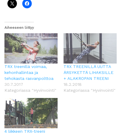
Aiheeseen liittyy
TRX treenillä voimaa,
TRX TREENILLÄ UUTTA
kehonhallintaa ja
ÄRSYKETTÄ LIHAKSILLE
tehokasta rasvanpolttoa
+ ALAKROPAN TREENI
30.7.2017
18.2.2018
Kategoriassa "Hyvinvointi"
Kategoriassa "Hyvinvointi"
4 liikkeen TRX-treeni