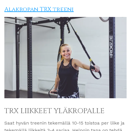
Alakropan TRX treeni
TRX LIIKKEET YLÄKROPALLE
Saat hyvän treenin tekemällä 10-15 toistoa per liike ja
tekemällä liikkeitä 3-4 sarjaa. Helpoin tapa on tehdä