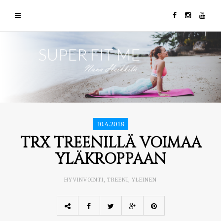
10.4.2018
TRX TREENILLÄ VOIMAA
YLÄKROPPAAN
HYVINVOINTI
,
TREENI
,
YLEINEN