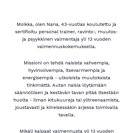
Moikka, olen Nana, 43-vuotias koulutettu ja
sertifioitu personal trainer, ravinto-, muutos-
ja psyykkinen valmentaja yli 13 vuoden
valmennuskokemuksella.
Missioni on tehdä naisista vahvempia,
hyvinvoivempia, itsevarmempia ja
energisempiä - ulkoisista muutoksista
tinkimättä. Autan naisia löytämään
säännöllisen ja kestävän tavan pitää itsestään
huolta - ilman kitukuureja tai ylitreenaamista,
joustavasti ja kiireisessäkin arjessa toimivalla
tavalla.
Mikäli kaipaat valmennusta yli 13 vuoden